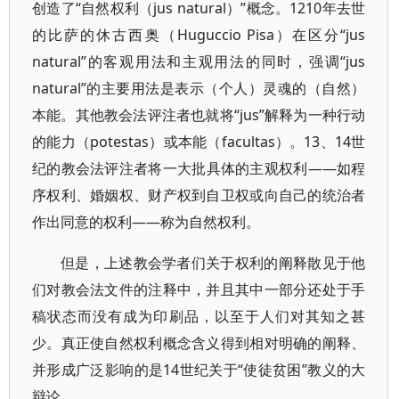
创造了“自然权利（jus natural）”概念。1210年去世
的比萨的休古西奥（Huguccio Pisa）在区分“jus
natural”的客观用法和主观用法的同时，强调“jus
natural”的主要用法是表示（个人）灵魂的（自然）
本能。其他教会法评注者也就将“jus”解释为一种行动
的能力（potestas）或本能（facultas）。13、14世
纪的教会法评注者将一大批具体的主观权利——如程
序权利、婚姻权、财产权到自卫权或向自己的统治者
作出同意的权利——称为自然权利。
但是，上述教会学者们关于权利的阐释散见于他
们对教会法文件的注释中，并且其中一部分还处于手
稿状态而没有成为印刷品，以至于人们对其知之甚
少。真正使自然权利概念含义得到相对明确的阐释、
并形成广泛影响的是14世纪关于“使徒贫困”教义的大
辩论。