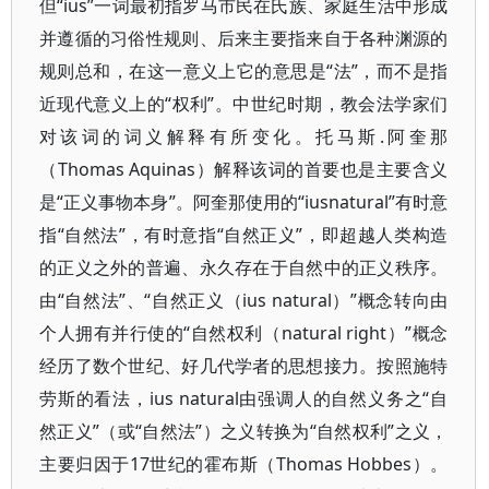
但“ius”一词最初指罗马市民在氏族、家庭生活中形成
并遵循的习俗性规则、后来主要指来自于各种渊源的
规则总和，在这一意义上它的意思是“法”，而不是指
近现代意义上的“权利”。中世纪时期，教会法学家们
对该词的词义解释有所变化。托马斯.阿奎那
（Thomas Aquinas）解释该词的首要也是主要含义
是“正义事物本身”。阿奎那使用的“iusnatural”有时意
指“自然法”，有时意指“自然正义”，即超越人类构造
的正义之外的普遍、永久存在于自然中的正义秩序。
由“自然法”、“自然正义（ius natural）”概念转向由
个人拥有并行使的“自然权利（natural right）”概念
经历了数个世纪、好几代学者的思想接力。按照施特
劳斯的看法，ius natural由强调人的自然义务之“自
然正义”（或“自然法”）之义转换为“自然权利”之义，
主要归因于17世纪的霍布斯（Thomas Hobbes）。