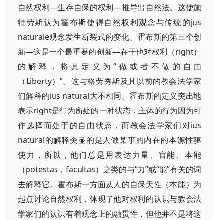
自然权利—生存自保的权利—推导出自然法。这使施
特劳斯认为霍布斯使得自然权利观念与传统的jus
naturale观念发生断裂式的变化。霍布斯的第三个创
新—这是一个最重要的创新—在于他对权利（right）
的解释，将其定义为“做或者不做的自由
（Liberty）”。这与格劳秀斯及其以前的教会法学家
们解释的ius natural大不相同。霍布斯的定义突出地
表示right是行为所处的一种状态：主体的行为因为可
作选择而处于的自由状态，而教会法学家们对ius
natural的解释突显的是人做某事的内在的本源性驱
使力，所以，他们总是用表达力量、官能、本能
（potestas，facultas）之类的与“力”或“能”有关的词
去解释它。霍布斯一方面从人的自保天性（本能）为
起点讨论自然权利，体现了他对权利的认识与教会法
学家们的认识有着观念上的融贯性，但他并不是将这