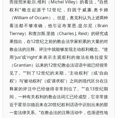
而按照米歇尔.维利（Michel Villey）的看法，“自然
权利”概念起源于12世纪，归因于威廉.奥卡姆
（William of Occam）。但是，奥克利认为上述两种
看法都不够准确，他引证布莱恩.提尔尼（Brain
Tierney）和查尔斯.里德（Charles J. Reid）的研究成
果指出，在12世纪之前的教会法学家积累的大量的对
教会法的注释、评注中就能够发现主动权利概念。“使
用‘jus’或‘right’来表示主观权利的做法在格拉提安
（Grantian）以来的12世纪教会法话语中就已经很常
见了。”“到了12世纪的末期，‘主动权利’（或‘自由
权’）与‘被动权利’（或‘请求权’）之间的现代区分在注
释家的评注中已经做得非常到位了。”“在13世纪期
间，一种有关权利的教会法词汇已经成型，它非常接
近于霍菲尔德后来在20世纪权利话语中识别出来的那
一套法律关系。”在教会法的注释活动中，也渐进性地