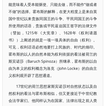
能意味着人受本能驱使、只能去做，而不能作“做或者
不做”的选择。霍布斯的解释，在更大程度上是来自英
国中世纪以来贵族同国王的斗争、平民同国王的斗争
所使用的话语，贵族或平民逼迫国王签字的法律文件
（譬如，1215年《大宪章》、1628年《权利请愿
书》）上阐述的就是一项一项具体的自由（权利）。
可见，权利话语必然地要打上民族的、时代的烙印。
霍布斯的以人的自然本能为权利依据的看法被荷兰的
斯宾诺莎（Baruch Spinoza）所继承，霍布斯的以自
由为本义的权利概念为洛克（John Locke）的自由主
义权利观开辟了思想通道。
17世纪的荷兰思想家斯宾诺莎对自然状态以及自
然权利的看法与霍布斯相似，但又更接近于中世纪教
会法学家们。他同样认为在国家、法律出现之前人类