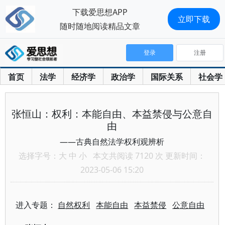
下载爱思想APP
立即下载
随时随地阅读精品文章
登录
注册
首页
法学
经济学
政治学
国际关系
社会学
张恒山：权利：本能自由、本益禁侵与公意自
由
——古典自然法学权利观辨析
选择字号：
大
中
小
本文共阅读 7120 次 更新时间：
2023-05-06 15:20
进入专题：
自然权利
本能自由
本益禁侵
公意自由