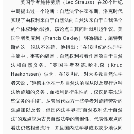
美国学者施特劳斯（Leo Strauss）在20个世纪
中期提出过一个论断：自然法学在霍布斯、洛克时代
实现了由权利来自于自然法向自然法来自于自我保全
的个体权利的转换。该论点自其问世就引起争议。美
国学者奥克利（Francis Oakley）明确指出，施特劳
斯的这一说法不准确。他指出：“在18世纪的法理学
主流中，事实的确是，自然权利被看作是源自于自然
法和自然义务。”英国学者努德.哈孔森（Knud
Haakonssen）认为，在18世纪，对大多数自然法学
者来说，“道德主体在于对自然法的服从以及履行这种
法所施加的义务，而权利是衍生性的，仅仅是实现这
些义务的手段”。尽管当代西方一些学者对施特劳斯的
观点加以反驳，但国内法学界把“自然权利先于自然
法”的观点视为古典自然法学的普遍性、代表性观点的
看法仍然相当流行，并且国内法学界或多或少地认同