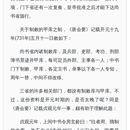
项，门下省还有一次复奏，皇帝批准之后才能下达尚
书省颁行。
关于制敕的甲库之制，《唐会要》记载开元十九
年(731年)五月十一日敕如下：
尚书省内诸制敕库，及兵部、吏部、考功、刑部
簿书景迹并甲库，每司定员外郎、主事各一人；中书
门下制敕、甲库，各定主书，录事以下各一人专知，
周年一替，中间不得改移。
三省的许多相关部门，都设有制敕库与甲库。不
过，这份资料是开元时期的，是否太晚了呢？同是
《唐会要》记载贞观元年一事，颇有助于理解此题：
贞观元年，上间中书令房玄龄曰：“往者周、隋制