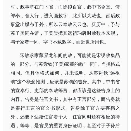
时，政事堂在门下省，而除拟百官，必中书令宣、侍
郎奉，舍人行，进入画敕字，此所以为敕也。然后政
事堂出牒布于外，所以云奉敕云云也。庆历中，予与
苏子美同在馆，子美尝携其远祖珦唐时敕数本来观，
与予家者一同。字书不载敕字，而近世所用也。
宋敏求家藏景龙年间的敕，可能就是宋绶收集品
的一部分。与苏舜钦(子美)家藏的敕“一同”，当指格式
相同。但具体格式如何，并未说明。从苏舜钦“远祖
珦”这个概念推测，应该是苏珦的告身。其中，中书省
的宣奉行、吏部的奉敕等言，都应该是这些告身上的
内容。告身是任官文书，其中有王言部分，而告身就
是奉行王言的官文书形式。告身除了官方要存档之
外，还要下达给任官者个人，任官同时还有相应的待
遇，等等，是官员的重要身份证明，甚至对于子孙后