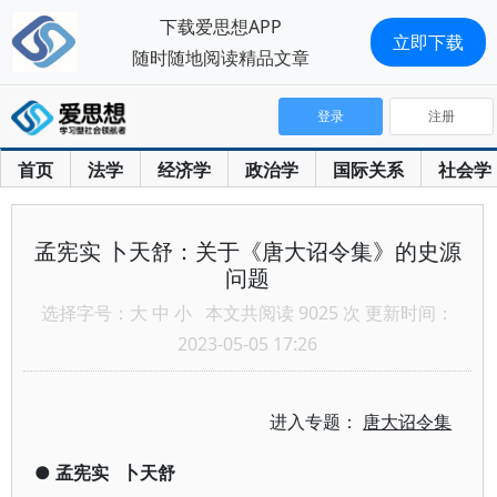
下载爱思想APP
立即下载
随时随地阅读精品文章
登录
注册
首页
法学
经济学
政治学
国际关系
社会学
孟宪实 卜天舒：关于《唐大诏令集》的史源
问题
选择字号：
大
中
小
本文共阅读 9025 次 更新时间：
2023-05-05 17:26
进入专题：
唐大诏令集
●
孟宪实
卜天舒