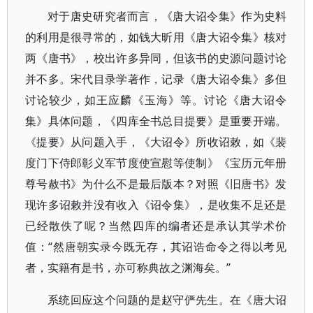
对于唐史研究者而言，《唐大诏令集》作为史料
的利用是很寻常的，如钱大昕用《唐大诏令集》核对
两《唐书》，校出许多异同，但该书的史源问题讨论
并不多。宋代目录学著作，记录《唐大诏令集》多但
讨论较少，如王应麟《玉海》等。讨论《唐大诏令
集》具体问题，《四库全书总目提要》是重要开端。
《提要》从问题入手，《大诏令》所收诏敕，如《裴
度门下侍郎彰义军节度使宣慰等使制》《宝历元年册
尊号赦书》为什么不是最后版本？对照《旧唐书》发
现许多诏敕并没有收入《诏令集》，是收集不足还是
已经散佚了呢？当然四库的编者还是承认其学术价
值：“然唐朝实录今既无存，其诏诰命令之得以考见
者，实籍有是书，亦可称典故之渊海矣。”
系统回应这个问题的是赵守俨先生。在《唐大诏