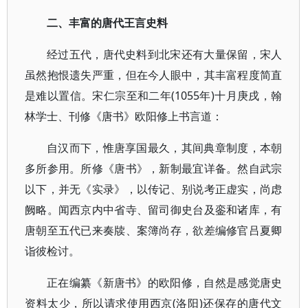
二、丰富的唐代王言史料
经过五代，唐代史料到北宋还有大量保留，宋人
虽然抱恨遗失严重，但在今人眼中，其丰富程度简直
是难以置信。宋仁宗至和二年(1055年)十月庚戌，翰
林学士、刊修《唐书》欧阳修上书言道：
自汉而下，惟唐享国最久，其间典章制度，本朝
多所参用。所修《唐书》，新制最宜详备。然自武宗
以下，并无《实录》，以传记、别说考正虚实，尚虑
阙略。闻西京内中省寺、留司御史台及銮和诸库，有
唐朝至五代已来奏牍、案簿尚存，欲差编修官吕夏卿
诣彼检讨。
正在编纂《新唐书》的欧阳修，自然是感觉唐史
资料太少，所以请求使用西京(洛阳)还保存的唐代文