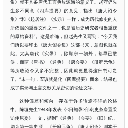
集》就不具备唐代王言典故源海的意义了。赵守俨先
生多不同意《四库提要》的意见，指出《唐大诏令
集》“和《起居注》《实录》一样，成为历代修史的人
所依据的重要文件之一，也是被历史研究者相当重视
的原始资料”。这是准确，但赵先生又写到：“今天我
们所以要印出《唐大诏令集》这部书来，意图也就在
此。尤其唐代《实录》，除顺宗一朝外，都早已散
佚，而两《唐书》《通典》《唐会要》《册府元龟》
等所收诏令又多不完整，因此就更显得这部书可贵
了。”末一句，应该就是化《四库提要》而来，结果也
成了实录与王言文献关系密切的论证文字。
这种偏差和倾向，存在于许多语焉不详的论述
中。陈垣先生1948年发表《<日知录>部刺史条唐置采
访使原委》一文，提到“《通典》《会要》《旧》纪，
均为第一等史源。《册府元龟》《唐大诏令》则本于