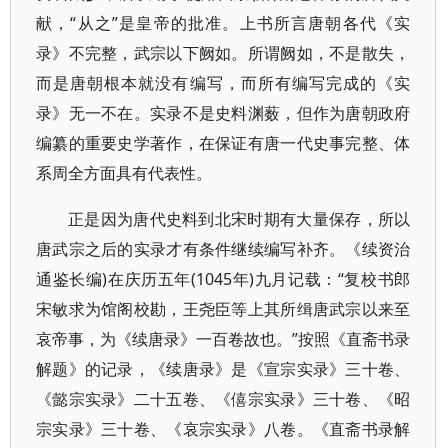
献，“从之”是皇帝的批准。上书所言唐朝各代《实
录》不完整，武宗以下阙如。所谓阙如，不是散失，
而是唐朝根本就没有编写，而所有编写完成的《实
录》无一不在。实录不是史料渊薮，但作为唐朝政府
编纂的重要史学著作，在保证有唐一代史事完整、体
系周全方面具有代表性。
正是因为唐代史料到北宋时期有大量保存，所以
唐武宗之后的实录才有条件继续编写补齐。《续资治
通鉴长编)在庆历五年(1045年)九月记载：“复校书郎
宋敏求为馆阁校勘，王尧臣等上其所缉唐武宗以来至
哀帝事，为《续唐录》一百卷故也。”按照《直斋书录
解题》的记录，《续唐录》是《宣宗实录》三十卷、
《懿宗实录》二十五卷、《僖宗实录》三十卷、《昭
宗实录》三十卷、《哀宗实录》八卷。《直斋书录解