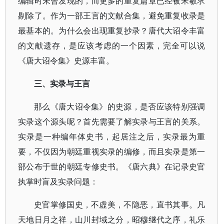
编辑时未曾发现的，而更多的重复篇章已经被宋敏求
剔除了。作为一部王言的文献合集，避免重复收录是
最基本的。为什么会出现重复抄录？唐代大诏令丰富
的文献遗存，是应该考虑的一个因素，完全可以说
《唐大诏令集》史源丰富。
三、实录与王言
那么《唐大诏令集》的史源，是否应该特别强调
实录这个源头呢？首先需要了解实录与王言的关系。
实录是一种编年体史书，起居注之后，实录最为重
要，不仅因为朝廷重视实录的编修，而且实录是第一
部公布于世的朝廷专修史书。《唐六典》在记录史官
执掌时盲及实录问题：
史官掌修国史，不虚美，不隐恶，直书其事。凡
天地日月之祥，山川封域之分，昭穆继代之序，礼乐