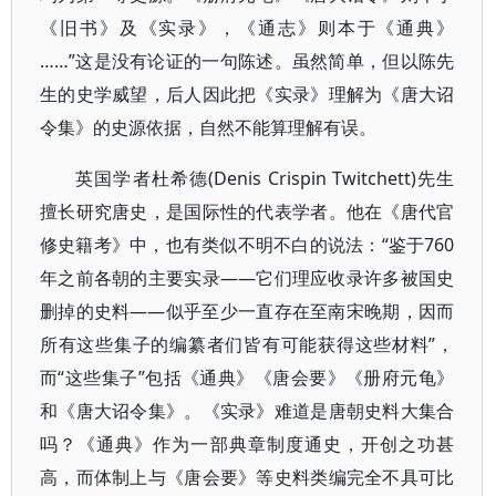
《旧书》及《实录》，《通志》则本于《通典》
……”这是没有论证的一句陈述。虽然简单，但以陈先
生的史学威望，后人因此把《实录》理解为《唐大诏
令集》的史源依据，自然不能算理解有误。
英国学者杜希德(Denis Crispin Twitchett)先生
擅长研究唐史，是国际性的代表学者。他在《唐代官
修史籍考》中，也有类似不明不白的说法：“鉴于760
年之前各朝的主要实录——它们理应收录许多被国史
删掉的史料——似乎至少一直存在至南宋晚期，因而
所有这些集子的编纂者们皆有可能获得这些材料”，
而“这些集子”包括《通典》《唐会要》《册府元龟》
和《唐大诏令集》。《实录》难道是唐朝史料大集合
吗？《通典》作为一部典章制度通史，开创之功甚
高，而体制上与《唐会要》等史料类编完全不具可比