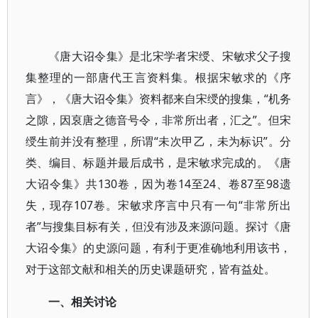
《唐大诏令集》是北宋学者宋绶、宋敏求父子搜
集整理的一部唐代王言资料集。根据宋敏求的《序
言》，《唐大诏令集》资料都来自宋绶的搜集，“机务
之隙，因裒唐之德音号令，非常所出者，汇之”。但宋
绶生前并没有整理，所谓“未次甲乙，未为标识”。分
类、编目、标题并最后成书，是宋敏求完成的。《唐
大诏令集》共130卷，因为卷14至24、卷87至98遗
失，现存107卷。宋敏求序言中只有一句“非常所出
者”与搜集目标有关，但没有涉及来源问题。探讨《唐
大诏令集》的史源问题，有利于更准确地利用该书，
对于这部文献和相关的历史课题研究，皆有益处。
一、相关讨论