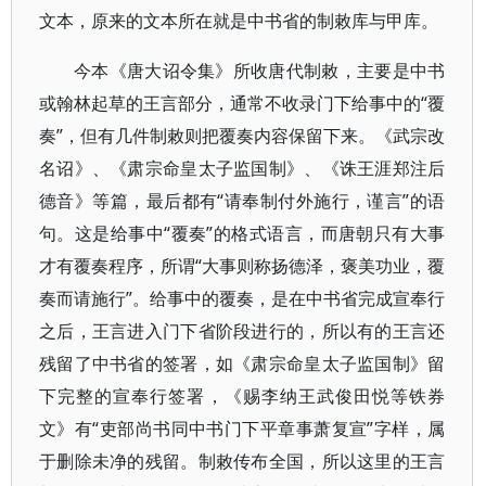
文本，原来的文本所在就是中书省的制敕库与甲库。
今本《唐大诏令集》所收唐代制敕，主要是中书
或翰林起草的王言部分，通常不收录门下给事中的“覆
奏”，但有几件制敕则把覆奏内容保留下来。《武宗改
名诏》、《肃宗命皇太子监国制》、《诛王涯郑注后
德音》等篇，最后都有“请奉制付外施行，谨言”的语
句。这是给事中“覆奏”的格式语言，而唐朝只有大事
才有覆奏程序，所谓“大事则称扬德泽，褒美功业，覆
奏而请施行”。给事中的覆奏，是在中书省完成宣奉行
之后，王言进入门下省阶段进行的，所以有的王言还
残留了中书省的签署，如《肃宗命皇太子监国制》留
下完整的宣奉行签署，《赐李纳王武俊田悦等铁券
文》有“吏部尚书同中书门下平章事萧复宣”字样，属
于删除未净的残留。制敕传布全国，所以这里的王言