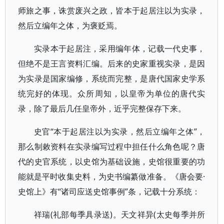
师旅之事，诛赏废兴之政，皆本于起居注以为实录，
然后立编年之体，为褒贬焉。
实录本于起居注，采用编年体，记载一代史事，
但绝不是王言资料汇编。后来的史家重视实录，是因
为实录是国家编修，系统而完整，是唐代国家史学系
统完好的体现。众所周知，以皇帝为单位的唐代实
录，除了最后几任皇帝外，近乎完整保存下来。
史官“本于起居注以为实录，然后立编年之体”，
那么制敕资料在实录编写过程中担任什么角色呢？唐
代的史官系统，以史馆为基础设施，史馆很重要的功
能就是平时收集史料，为史书编纂做准备。《唐会要·
史馆上》有“诸司应送史馆事例”条，记载十分系统：
祥瑞(礼部每季具录送)。天文祥异(太史每季并所