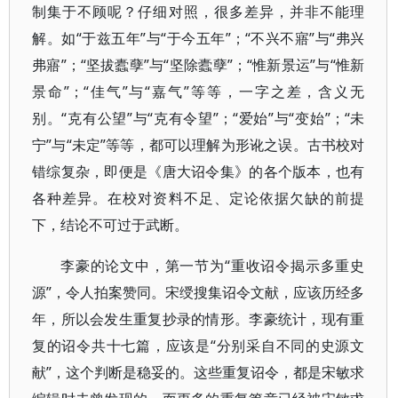
制集于不顾呢？仔细对照，很多差异，并非不能理
解。如“于兹五年”与“于今五年”；“不兴不寤”与“弗兴
弗寤”；“坚拔蠹孽”与“坚除蠹孽”；“惟新景运”与“惟新
景命”；“佳气”与“嘉气”等等，一字之差，含义无
别。“克有公望”与“克有令望”；“爱始”与“变始”；“未
宁”与“未定”等等，都可以理解为形讹之误。古书校对
错综复杂，即便是《唐大诏令集》的各个版本，也有
各种差异。在校对资料不足、定论依据欠缺的前提
下，结论不可过于武断。
李豪的论文中，第一节为“重收诏令揭示多重史
源”，令人拍案赞同。宋绶搜集诏令文献，应该历经多
年，所以会发生重复抄录的情形。李豪统计，现有重
复的诏令共十七篇，应该是“分别采自不同的史源文
献”，这个判断是稳妥的。这些重复诏令，都是宋敏求