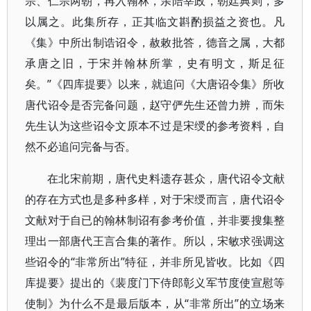
宗、仁宗两朝，再入翰林，亲陪宰政，朝廷典则，多
以属之。此集所存，正其临文斟酌损益之资也。凡
《集》中所出制诰诏令，赦敕批答，德音之属，大都
承唐之旧，于宋并翰林所掌，史有明文，斯足征
矣。”《四库提要》以来，就追问《大唐诏令集》所收
唐代诏令是否完备问题，赵守俨先生还曾力辨，而朱
先生认为这些诏令文原本不过是宋绶的参考资料，自
然不必追问完备与否。
在北宋前期，唐代史料遗存甚众，唐代诏令文献
的存在方式也是多种多样，对于宋绶而言，唐代诏令
文献对于自已的翰林制诏有参考价值，并非要搜集整
理出一部唐代王言合集的著作。所以，宋敏求强调这
些诏令的“非常所出”特征，并非所见皆收。比如《四
库提要》提出的《裴度门下侍郎彰义军节度使宣慰等
使制》为什么不是最后版本，从“非常所出”的立场来