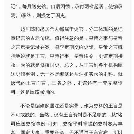
记”，每月送史馆。自后因循，录付两省起居，使编录
焉。)季终，则授之于国史。
起居郎和起居舍人都属于史官，分工体现的是记
事记言的古老传统。值得注意的是，皇帝之事与皇帝
之言都要记录在案，每季定期交给史馆。皇帝之言概
括地说就是王言。皇帝行事、皇帝诏令，史馆定期接
收，为的就是修撰国史。总之，从王言到各个机构应
送史馆事例，无一不是编修起居注和实录的史料。就
唐代的王言而言，三省之外，史馆还有一套完整资
料，这是应该强调的。
不论是编修起居注还是实录，作为史料的王言是
不可或缺的。当然，仅有王言资料是不足够的，从“诸
司应送史馆事例”可知，史馆平时掌握的史料极其丰
富。国家大事，重要任命，无不通过王言宣布，所以