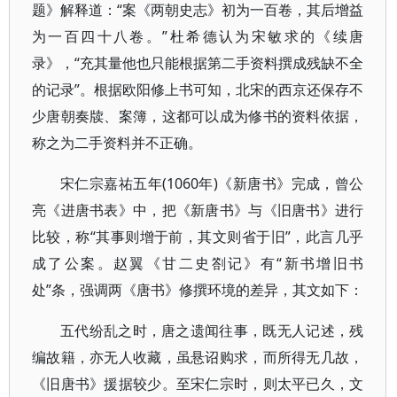
题》解释道：“案《两朝史志》初为一百卷，其后增益
为一百四十八卷。”杜希德认为宋敏求的《续唐
录》，“充其量他也只能根据第二手资料撰成残缺不全
的记录”。根据欧阳修上书可知，北宋的西京还保存不
少唐朝奏牍、案簿，这都可以成为修书的资料依据，
称之为二手资料并不正确。
宋仁宗嘉祐五年(1060年)《新唐书》完成，曾公
亮《进唐书表》中，把《新唐书》与《旧唐书》进行
比较，称“其事则增于前，其文则省于旧”，此言几乎
成了公案。赵翼《甘二史劄记》有“新书增旧书
处”条，强调两《唐书》修撰环境的差异，其文如下：
五代纷乱之时，唐之遗闻往事，既无人记述，残
编故籍，亦无人收藏，虽悬诏购求，而所得无几故，
《旧唐书》援据较少。至宋仁宗时，则太平已久，文