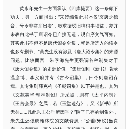
黄永年先生一方面承认《四库提要》这一条颇下
功夫，另一方面指出：“宋绶编集此书本仅‘哀唐之德
音、号令非常所出者’，敏求据绶旧稿稍事增益，亦并
未表白此书于唐诏令已广搜无遗，观自序文气可知。
其实此书不但不是唐代诏令全集，就是所选入的诏令
也多有删节。”黄先生没有涉及《唐大诏令集》的来源
问题。比较而言，朱季海先生更强调各种制集对于
《唐大诏令集》的史源价值：“集唐诏则《新书》著录
温彦博、李义府并有《古今诏集》，曰今则唐诏存
焉。其专集则薛克构《圣朝诏集》以下并是也。其为
《文苑英华·翰林制诏》所采掇，则有《太平内制》
《王言会最》之属，若《玉堂遗范》，又《新书》所
无矣……凡此岂非公垂所因乎？”除了已存的制集外，
朱先生还强调翰林院的文献资源：“公垂(宋绶)当真