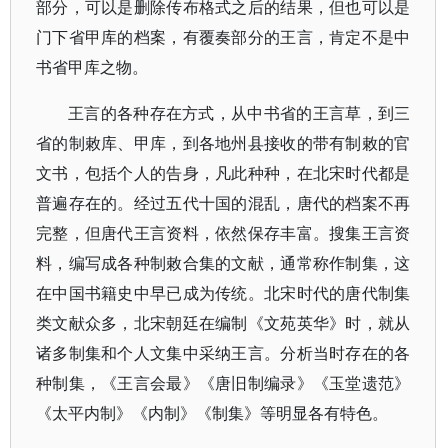
部分，可以是删除传布格式之后的结果，但也可以是
门下省甲库的档案，有覆奏部分的王言，肯定不是中
书省甲库之物。
王言的各种存在方式，从中书省的王言草，到三
省的制敕库、甲库，到各地州县接收的带有制敕的官
文书，包括个人的告身，凡此种种，在北宋时代都是
普遍存在的。经过五代十国的混乱，唐代的档案不再
完整，但唐代王言资料，依然保存丰富。搜集王言资
料，编写成各种制敕合集的文献，通常称作制集，这
在中国书籍史中早已成为传统。北宋时代的唐代制集
类文献众多，北宋朝廷在编制《文苑英华》时，就从
诸多制集和个人文集中采纳王言。分析当时存在的各
种制集，《王言会最》《唐旧制编录》《玉堂遗范》
《太平内制》《内制》《制集》等明显各有特色。