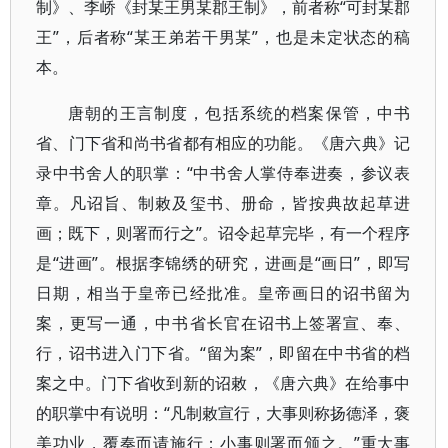
制》、李峤《封某王男某郡王制》，前者称“可封某郡
王”，后者称“某王弟若干男某”，也是未定状态的稿
本。
唐朝的王言制度，包括系统的档案保管，中书
省、门下省和尚书省都有相应的功能。《唐六典》记
录中书舍人的职掌：“中书舍人掌侍奉进奏，参议表
章。凡诏旨、制敕及玺书、册命，皆按典故起草进
画；既下，则署而行之”。诏令起草完毕，有一个程序
是“进画”。根据李锦绣的研究，进画是“画日”，即写
日期，相当于皇帝已经批准。皇帝画日的诏书留为
案，更写一通，中书省长官在诏书上签署宣、奉、
行，诏书进入门下省。“留为案”，即留在中书省的档
案之中。门下省收到新的诏敕，《唐六典》在给事中
的职掌中有说明：“凡制敕宣行，大事则称扬德泽，褒
美功业，覆奏而请施行；小事则署而颁之。”重大事