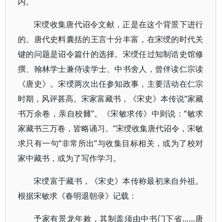
内。
宋绶收集唐代诏令文献，正是在这个背景下进行
的。唐代史料囊括的王言十分丰富，在宋绶的时代关
键的问题是诏令篇什的选择。宋绶任过知制诰史馆修
撰、翰林学士兼侍读学士、中书舍人，曾伴读仁宗读
《唐史》。宋绶两次出任参知政事，主要活动在仁宗
时期，风评甚高。宋家富藏书，《宋史》本传说“家藏
书万余卷，亲自校雠”。《宋敏求传》中则说：“敏求
家藏书三万卷，皆略诵习。”宋绶收集唐代诏令，宋敏
求只有一句“非常所出”与收集目标相关，或为了校对
家中藏书，或为了写作学习。
宋绶富于藏书，《宋史》本传称最初来自外祖。
根据宋敏求《春明退朝录》记载：
予家有景龙年敕，其制盖须由中书门下省……唐