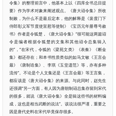
令集》的整理前言中，他基本上以《四库全书总目提
要》作为学术对象来阐述观点。《唐大诏令集》所收
制敕，为什么不是最后定本，他的解释是《裴度门下
侍郎彰义军节度使宣慰等使制》《宝历元年册尊号赦
书》作者是令狐楚，《唐大诏令集》“很可能这两篇诏
令是编者根据令狐楚的文集和其他诏令总集辑入
的”，“在宋代，令狐的《梁苑文类》《表奏》《断金
集》都还存在；和本书性质类似的如马文敏《王言会
最》《唐制诰集》、李琪《玉堂遗范》等，亦有多种
流传”。不论是个人文集还是《王言会最》等王言集，
都应该是《唐大诏令集》的来源。与此同时，赵先生
还强调“另一方面，有人因为唐朝制诏总集存留到宋代
的很多，就说《唐大诏令集》全是辑这些书的材料编
成，这也是相当武断的说法”。该说法很严谨，重要之
因是唐代史料在宋代毕竟保存很多。