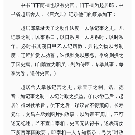
中书门下两省也设有史官，门下省为起居郎，中
书省起居舍人，《唐六典》记录他们的职掌如下：
起居郎掌录天子之动作法度，以修记事之史。凡
记事之制，以事系日，以日系月，以月系时，以时系
年。必时书其朔日甲乙以纪历数，典礼文物以考制
度，迁拜旌赏以劝善，诛伐黜免以惩恶。季终则授之
于国史焉。(自隋置为职员，列为侍臣，专掌其事，每
季为卷，送付史官。)
起居舍人掌修记言之史，录天子之制、诰、德
音，如记事之制，以纪时政之损益。(自永徽已后，起
居唯得对仗承旨，仗下之后，谋议皆不得预闻。长寿
元年，文昌左丞姚图片知政事，以为帝王谟训，不可
遂无纪述，若不宣自宰相，史官无从得书，遂表请仗
下所言军国政要，即宰相一人专知撰录，号为“时政