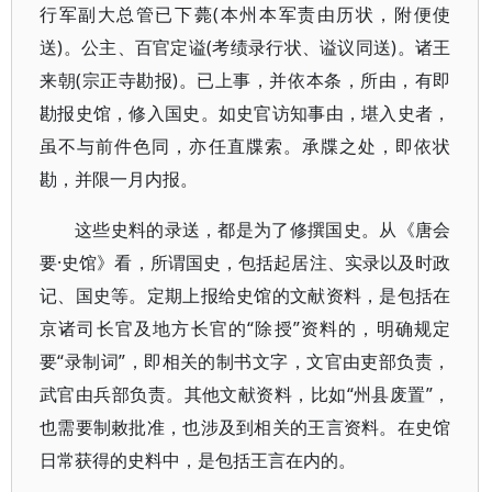
行军副大总管已下薨(本州本军责由历状，附便使
送)。公主、百官定谥(考绩录行状、谥议同送)。诸王
来朝(宗正寺勘报)。已上事，并依本条，所由，有即
勘报史馆，修入国史。如史官访知事由，堪入史者，
虽不与前件色同，亦任直牒索。承牒之处，即依状
勘，并限一月内报。
这些史料的录送，都是为了修撰国史。从《唐会
要·史馆》看，所谓国史，包括起居注、实录以及时政
记、国史等。定期上报给史馆的文献资料，是包括在
京诸司长官及地方长官的“除授”资料的，明确规定
要“录制词”，即相关的制书文字，文官由吏部负责，
武官由兵部负责。其他文献资料，比如“州县废置”，
也需要制敕批准，也涉及到相关的王言资料。在史馆
日常获得的史料中，是包括王言在内的。