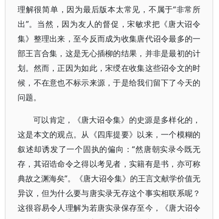
理解很简单，因为最后版本太常见，不属于“非常所
出”。当然，因为友人的督促，宋敏求把《唐大诏令
集》整理出来，至今反而成为收集唐代诏令最多的一
部王言合集，这是无心插柳的结果，并非是最初的计
划。然而，正因为如此，宋绶在收集这些诏令文的时
候，不在意也不标示来源，于是给我们留下了今天的
问题。
可以肯定，《唐大诏令集》的史源是多样化的，
这是本文的观点。从《四库提要》以来，一个模糊的
叙述却诱发了一个固执的偏向：“然唐朝实录今既无
存，其诏诰命令之得以考见者，实籍有是书，亦可称
典故之渊海矣”。《唐大诏令集》的王言文献学价值无
异议，但为什么要与唐实录无存这个事实相联系呢？
这很容易令人理解为若唐实录保存至今，《唐大诏令