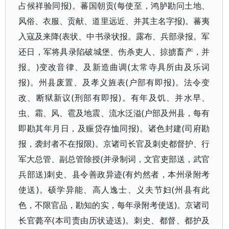
占候祥验同报)。蕃国朝贡(每使至，鸿胪勘问土地、
风俗、衣服、贡献、道里远近、并其主名字报)。蕃夷
入寇及来降(表状、中书录状报。露布、兵部录报。军
还日，军将具录陷破城堡、伤杀吏人、掠掳畜产，并
报。)变改音律、及新造曲调(太常寺具所由及乐词
报)。州县废置、及孝义旌表(户部有即报)。法令变
改、断狱新议(刑部有即报)。有年及饥、并水早、
虫、霜、风、雹及地震、流水泛溢(户部及州县，每有
即勘其年月日，及赈贷存恤同报)。诸色封建(司府勘
报，袭封者不在报限)。京诸司长官及刺史都督护、行
军大总管、副总管除授(并录制词，文官吏部送，武官
兵部送)刺史、县令善政异迹(有灼然者，本州录附考
使送)。硕学异能、高人逸士、义夫节妇(州县有此
色，不限官品，勘知的实，每年录附考使送)。京诸司
长官薨卒(本司责由历状迹送)。刺史、都督、都护及