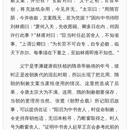
敕文案，并丕在？”玄龄对曰："义宁之初，官曹草
创，将充故纸杂用，今见并无。”太宗曰：“周隋官
荫，今并收叙，文案既无，若为凭据？”因向中书侍郎
刘林甫曰：“萧何入关，先收图籍。卿多日在内，何因
许行此事？”林甫对曰：“臣当时任起居舍人，不知省
事。”上谓公卿曰：“为长官不可自专，自专必败，临
天下亦尔。每事须在下量之，至如林甫即推不知也。”
义宁是李渊建唐前扶植的隋恭帝杨侑的年号，彼
时正是改朝换代的混乱时期，所以出现了把北周、隋
朝的制敕文案当废纸使用的情况。这显然造成了后
果，令唐太宗大为不满。连周、隋的制敕都要保存，
当朝的更理所当然。张鷟《朝野佥载》所记阳滔故
事，可以提供佐证：“阳滔为中书舍人，时促命制敕，
令史持库钥他适，无旧本检寻，乃断窗取得之。时人
号为断窗舍人。”证明中书舍人起草王言会参考此前的