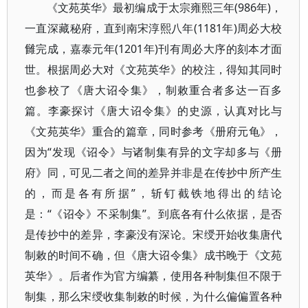
《文苑英华》最初编成于太宗雍熙三年(986年)，
一直深藏秘府，直到南宋淳熙八年(1181年)周必大校
雠完成，嘉泰元年(1201年)刊有周必大序的刻本才面
世。根据周必大对《文苑英华》的校注，得知其同时
也参校了《唐大诏令集》，制敕重合者多达一百多
篇。李豪探讨《唐大诏令集》的史源，认真对比与
《文苑英华》重合的篇章，同时参考《册府元龟》，
因为“发现《诏令》与诸制集有异的文字却多与《册
府》同，可见二者之间的差异并非是在传抄中所产生
的，而是各有所据”，斩钉截铁地得出的结论
是：“《诏令》不采制集”。到底各有什么依据，是否
是传抄中的差异，李豪没有深论。宋绶开始收集唐代
制敕的时间不确，但《唐大诏令集》成书晚于《文苑
英华》。后者作为官方编纂，使用各种制集但不限于
制集，那么宋绶收集制敕的时候，为什么偏偏置各种