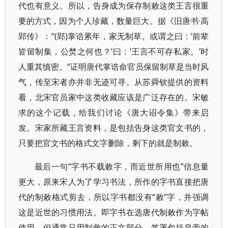
代也有意义。所以，告身成为保存制敕这类王言很重
要的方式，因为个人珍藏，数量巨大。据《旧唐书·高
郢传》：“(郢)掌诰累年，家无制草。或谓之曰：‘前辈
皆留制集，公焚之何也？’曰：‘王言不可存私家。’时
人重其慎密。”证明唐代掌诰命官员保留制草是当时风
气，传至宋者亦并非无迹可寻。从苏舜钦提供的资料
看，北宋官员家中这类收藏应该是广泛存在的。宋敏
求的这个记载，给我们讨论《唐大诏令集》带来启
发。宋家所藏王言资料，是包括告身这类官文书的，
只要把官文书的格式文字删除，剩下的就是制敕。
最后一句“字书不载敕字，而近世所用也”信息量
更大，原来宋人为了学习书法，所作的字书直接把唐
代的制敕格式剪去，所以字书都没有“敕”字，并强调
这是近世的习惯用法。即字书在选唐代制敕作为字帖
使用，但通常只用制救的正文部分，签署包括皇帝的