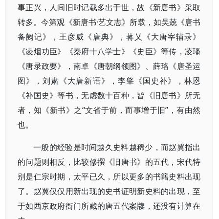
事正兴，人间旧时记载多出于世，故《新唐书》采取
转多。今第观《新唐书·艺文志》所载，如吴兢《唐书
备阙记》，王彦威《唐典》，蒋乂《大唐宰辅录》
《凌烟功臣》《秦府十八学士》《史臣》等传，凌璠
《唐录政要》，南卓《唐朝纲领图》、薛珞《唐圣运
图》，刘肃《大唐新语》，李肇《国史补》，林恩
《补国史》等书，无虑数十百种，皆《旧唐书》所无
者，知《新书》之“文省于前，而事增于旧”，有由然
也。
一般的经验是时间越久史料越稀少，而赵翼指出
的问题则相反，比较修撰《旧唐书》的五代，宋代特
别是仁宗时期，太平已久，所以更多的书籍史料出现
了。赵翼仅仅用新出现的史书证明新史料的出现，至
于如西京政府衙门所藏的唐五代案牍，还没有计算在