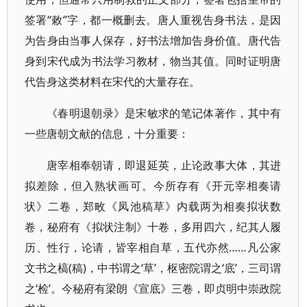
签署“敕”字，都一概删去。唐人重视告身书法，是因
为告身由当事人保存，好书法增加告身价值。唐代告
身到宋代成为书法学习教材，物当其值。同时证明唐
代告身这类材料在宋代的大量存在。
《春明退朝录》是宋敏求的笔记体著作，其中有
一些唐朝文献的信息，十分重要：
唐宰相奉朝请，即退延英，止论政事大体，其进
拟差除，但入熟状画可。今所存有《开元宰相奏请
状》二卷，郑畋《凤池稿草》内载两为相奏拟状数
卷，秘府有《拟状注制》十卷，多用四六，纪其人履
历、性行，论请，皆宰相自草，五代亦然……凡公家
文书之槁(稿)，中书谓之‘草’，枢密院谓之‘底’，三司谓
之‘检’。今秘府有梁朗《宣底》三卷，即贞明中崇政院