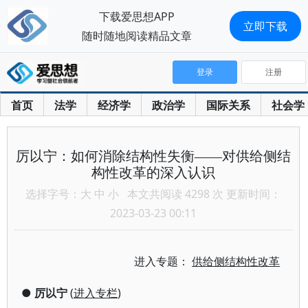
下载爱思想APP
立即下载
随时随地阅读精品文章
登录
注册
首页
法学
经济学
政治学
国际关系
社会学
厉以宁：如何消除结构性失衡——对供给侧结
构性改革的深入认识
选择字号：
大
中
小
本文共阅读 4298 次 更新时间：
2023-03-23 00:11
进入专题：
供给侧结构性改革
●
厉以宁
(
进入专栏
)