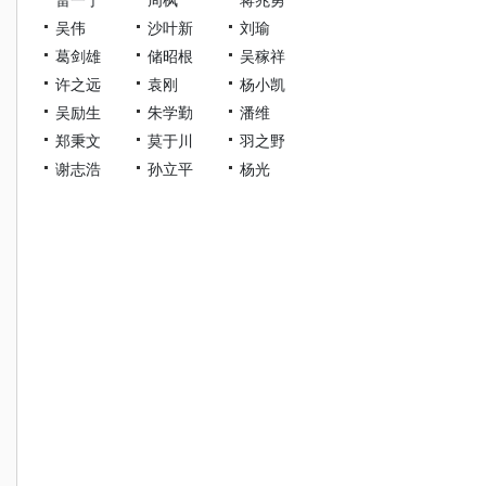
吴伟
沙叶新
刘瑜
葛剑雄
储昭根
吴稼祥
许之远
袁刚
杨小凯
吴励生
朱学勤
潘维
郑秉文
莫于川
羽之野
谢志浩
孙立平
杨光