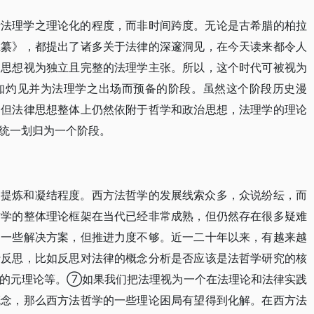
于法理学之理论化的程度，而非时间跨度。无论是古希腊的柏拉
汇纂》，都提出了诸多关于法律的深邃洞见，在今天读来都令人
的思想视为独立且完整的法理学主张。所以，这个时代可被视为
知灼见并为法理学之出场而预备的阶段。虽然这个阶段历史漫
，但法律思想整体上仍然依附于哲学和政治思想，法理学的理论
统一划归为一个阶段。
的提炼和凝结程度。西方法哲学的发展线索众多，众说纷纭，而
哲学的整体理论框架在当代已经非常成熟，但仍然存在很多疑难
了一些解决方案，但推进力度不够。近一二十年以来，有越来越
行反思，比如反思对法律的概念分析是否应该是法哲学研究的核
立的元理论等。⑦如果我们把法理视为一个在法理论和法律实践
概念，那么西方法哲学的一些理论困局有望得到化解。在西方法