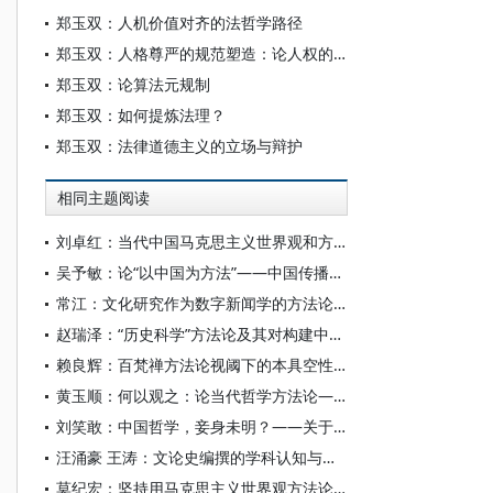
郑玉双：人机价值对齐的法哲学路径
郑玉双：人格尊严的规范塑造：论人权的法理证成
郑玉双：论算法元规制
郑玉双：如何提炼法理？
郑玉双：法律道德主义的立场与辩护
相同主题阅读
刘卓红：当代中国马克思主义世界观和方法论的三维创新
吴予敏：论“以中国为方法”——中国传播研究的方法论探索
常江：文化研究作为数字新闻学的方法论思考
赵瑞泽：“历史科学”方法论及其对构建中国自主知识体系的启示
赖良辉：百梵禅方法论视阈下的本具空性人生哲学
黄玉顺：何以观之：论当代哲学方法论——从杨国荣新著《以人观之》谈起
刘笑敢：中国哲学，妾身未明？——关于“反向格义”之讨论的回应
汪涌豪 王涛：文论史编撰的学科认知与方法论省思
莫纪宏：坚持用马克思主义世界观方法论构建中国法学自主知识体系