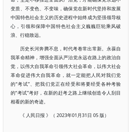
变质、不变色、不变味，确保党在新时代坚持和发展
中国特色社会主义的历史进程中始终成为坚强领导核
心，引领和保障中国特色社会主义巍巍巨轮乘风破
浪、行稳致远。
历史长河奔腾不息，时代考卷常出常新。永葆自
我革命精神，增强全面从严治党永远在路上的政治自
觉，以伟大自我革命引领伟大社会革命，以伟大社会
革命促进伟大自我革命，就一定能把人民对我们党
的“考试”、把我们党正在经受和将要经受各种考验
的“考试”考好，在新的赶考之路上继续创造令人刮目
相看的新的奇迹。
《 人民日报 》（ 2023年01月31日 05 版）