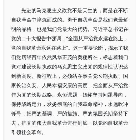
先进的马克思主义政党不是天生的，而是在不断
自我革命中淬炼而成的。勇于自我革命是我们党最鲜
明的品格，也是我们党最大的优势。习近平总书记在
党的二十大报告中强调，“全面从严治党永远在路上，
党的自我革命永远在路上”。这一重要论断，揭示了我
们党历经百年依然风华正茂的奥秘所在，标志着我们
党对建设长期执政的马克思主义政党的规律性认识达
到新高度。新征程上，必须站在事关党长期执政、国
家长治久安、人民幸福安康的高度，把全面从严治党
作为党的长期战略、永恒课题，始终坚持问题导向，
保持战略定力，发扬彻底的自我革命精神，永远吹冲
锋号，把严的基调、严的措施、严的氛围长期坚持下
去，把党的伟大自我革命进行到底，以党的自我革命
引领社会革命。