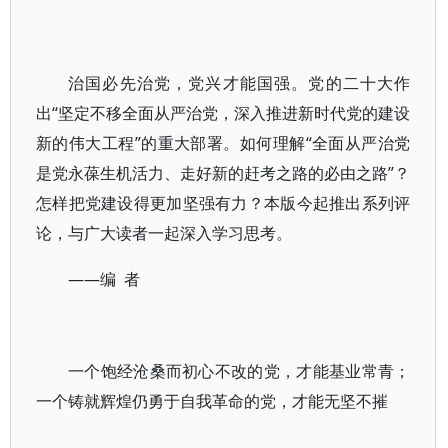
治国必先治党，党兴才能国强。党的二十大作
出“坚定不移全面从严治党，深入推进新时代党的建设
新的伟大工程”的重大部署。如何理解“全面从严治党
是党永葆生机活力、走好新的赶考之路的必由之路”？
怎样把党建设得更加坚强有力？本版今起推出系列评
论，与广大读者一起深入学习思考。
——编 者
一个饱经沧桑而初心不改的党，才能基业常青；
一个铸就辉煌仍勇于自我革命的党，才能无坚不摧