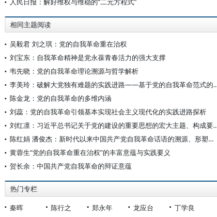
人民日报：解好维权与维稳的“二元方程式”
相同主题阅读
吴毅君 刘之琪：党的自我革命重在治权
刘宝东：自我革命精神是党永葆青春活力的强大支撑
韦先晓：党的自我革命理论溯源与哲学解析
李美玲：破解大党独有难题的实践进路——基于党的自
陈金龙：党的自我革命的多维内涵
刘蕊：党的自我革命引领基本实现社会主义现代化的实践进路探析
刘红凛：习近平总书记关于党的建设的重要思想的宏大主题
陈红娟 潘俊杰：新时代以来中国共产党自我革命话语的溯源、形塑与叙事
黄蓉生“党的自我革命重在治权”的丰富意蕴与实践要义
贺长余：中国共产党自我革命的辩证意蕴
热门专栏
秦晖
陈行之
郑永年
龙应台
丁学良