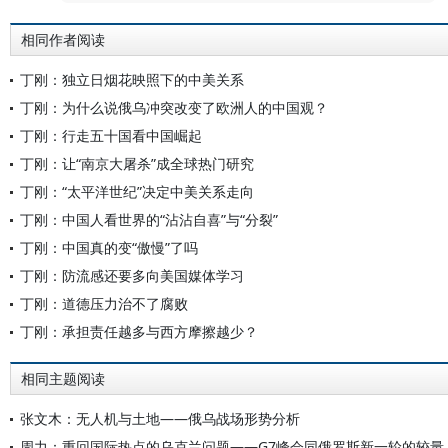
相同作者阅读
丁刚：独立日烟花映照下的中美关系
丁刚：为什么说俄乌冲突改变了欧洲人的中国观？
丁刚：行走五十国看中国崛起
丁刚：让“南京大屠杀”成全球热门研究
丁刚：“太平洋世纪”决定中美关系走向
丁刚：中国人看世界的“沾沾自喜”与“分裂”
丁刚：中国真的变“傲慢”了吗
丁刚：防流感还要多向美国媒体学习
丁刚：道德压力治不了腐败
丁刚：承担责任越多与西方摩擦越少？
相同主题阅读
张文木：无人机与土地——俄乌战场形势分析
周力：重回国际热点的乌克兰问题——G7峰会同俄罗斯新一轮的较量