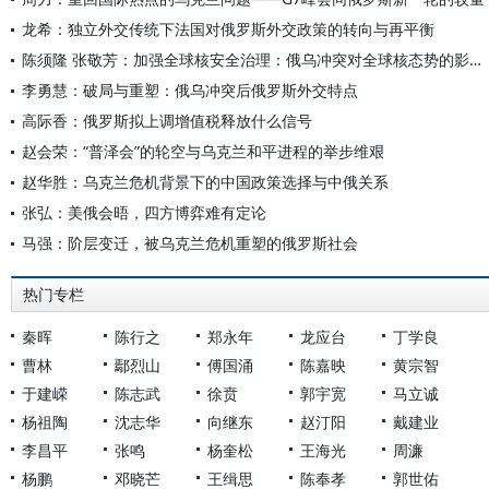
龙希：独立外交传统下法国对俄罗斯外交政策的转向与再平衡
陈须隆 张敬芳：加强全球核安全治理：俄乌冲突对全球核态势的影响及其应对
李勇慧：破局与重塑：俄乌冲突后俄罗斯外交特点
高际香：俄罗斯拟上调增值税释放什么信号
赵会荣：“普泽会”的轮空与乌克兰和平进程的举步维艰
赵华胜：乌克兰危机背景下的中国政策选择与中俄关系
张弘：美俄会晤，四方博弈难有定论
马强：阶层变迁，被乌克兰危机重塑的俄罗斯社会
热门专栏
秦晖
陈行之
郑永年
龙应台
丁学良
曹林
鄢烈山
傅国涌
陈嘉映
黄宗智
于建嵘
陈志武
徐贲
郭宇宽
马立诚
杨祖陶
沈志华
向继东
赵汀阳
戴建业
李昌平
张鸣
杨奎松
王海光
周濂
杨鹏
邓晓芒
王缉思
陈奉孝
郭世佑