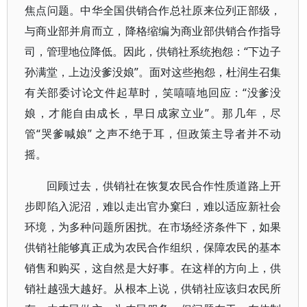
焦点问题。中华全国供销合作总社原来位列正部级，
与商业部并肩而立，降格缩编为商业部供销合作指导
司，管理地位降低。因此，供销社系统抱怨：“下边子
孙满堂，上边没爹没娘”。面对这些抱怨，杜润生召集
有关部委讨论文件起草时，笑嘻嘻地回应：“没爹没
娘，才能自由成长，早日成家立业”。那几年，尽
管“哭爹喊娘” 之声不绝于耳，但政策主导者并不动
摇。
回顾过去，供销社在恢复农民合作性质道路上开
步即陷入泥沼，难以走出官办窠臼，难以适应新社会
环境，为多种问题所困扰。在市场经济条件下，如果
供销社能够真正成为农民合作组织，保障农民的基本
销售和购买，这自然是大好事。在这样的方向上，供
销社越强大越好。从根本上说，供销社应该归农民所