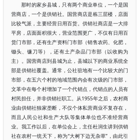
那时的家乡县城，只有两个商业单位，一个是国
营商店，一个是供销社。国营商店是栋三层楼，店面
比较气派，主要经营日用百货。供销社商店是一大排
平房，店面面积很大，营业范围更广，不仅有日用百
货门市部，还有生产资料门市部（销售农药、化肥，
锄头、镰刀等），还有土产杂品门市部（以收购为
主）。国营商店到县城为止，县城以下的商业系统全
部是供销社覆盖。通常，公社驻地有一个比较大的门
市部，在五六个村的地域范围内会有次级的门市部，
文革中在每个村增加了一个代销点，代销点的人员有
村民担任，并非供销社职工。从1955年之后，农村商
业由供销社独家垄断，不仅个体私营商业不复存在，
而且人民公社和生产大队等集体单位也不准经营商
业。我工作以后，在单位会上，主任杜润生讲到供销
社在农村一统天下，称为“大树下边无杂草”，由此引