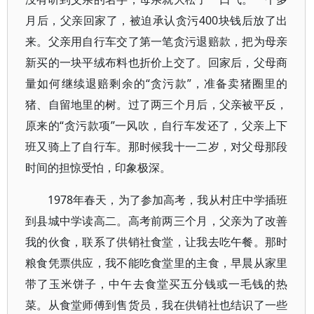
月后，父亲回家了，被迫承认贪污400块钱后放了出
来。父亲用自行车交了第一笔贪污退赔款，把为母亲
新买的一块平绒布料也折价上交了。回家后，父母商
量如何继续退赔剩余的“贪污款”，准备卖猪圈里的
猪、自留地里的树。过了两三个月后，父亲被平反，
原来的“贪污款项”一风吹，自行车发还了，父亲上下
班又骑上了自行车。那时候我十一二岁，对父母那段
时间的担惊受怕，印象极深。
1978年春天，为了参加高考，我从村庄中学插班
到县城中学读高二。高考前两三个月，父亲为了改善
我的伙食，联系了供销社食堂，让我去吃午餐。那时
粮食凭票供应，我不能吃食堂里的主食，早晨从家里
带了玉米饼子，中午去食堂买五分钱或一毛钱的热
菜。从食堂师傅到售货员，我在供销社也结识了一些