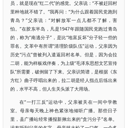
员，就是现在“红二代”的感觉。父亲说：“不被赶回村
里种地就不错了。”我再问：“为什么跟着国民党跑到
青岛？”父亲说：“对解放军一点儿都不了解，害
怕。”在胶东半岛，凡是1947年跟随国民党跑过青岛
的，称为“南逃分子”，是比“地富反坏”分子轻一些的
罪名。文革中有所谓“清理阶级队伍”运动，父亲因为
历史“污点”曾被列入遣返回村名单。但是，因为会拉
二胡，能为样板戏伴奏，为上级“毛泽东思想文艺宣传
队”所需要，破例留了下来。父亲识简谱，是根据《东
方红》曲子哼唱出来的，拉二胡是经人指点后练出来
的，水平不高，但人生关头派了大用场。
在“一打三反”运动中，父亲被关在一间中学教
室。母亲每天晚上神色紧张地倾听广播。那些日子
里，县广播站经常播报新揪出来的“贪污分子”名单。
没有听到父亲的名字，母亲就大松了一口气。一个多