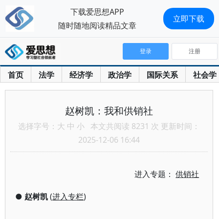
下载爱思想APP
立即下载
随时随地阅读精品文章
登录
注册
首页
法学
经济学
政治学
国际关系
社会学
赵树凯：我和供销社
选择字号：
大
中
小
本文共阅读 8231 次 更新时间：
2025-12-06 16:44
进入专题：
供销社
●
赵树凯
(
进入专栏
)