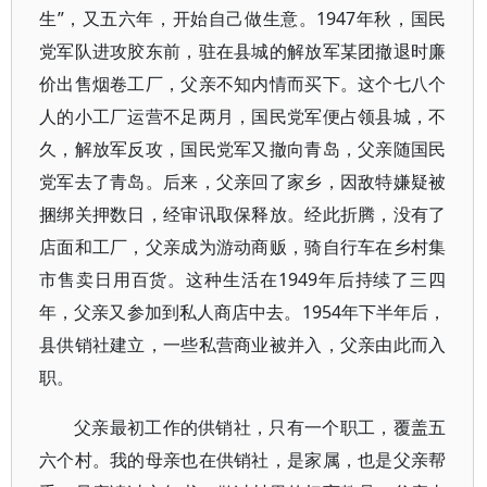
生”，又五六年，开始自己做生意。1947年秋，国民
党军队进攻胶东前，驻在县城的解放军某团撤退时廉
价出售烟卷工厂，父亲不知内情而买下。这个七八个
人的小工厂运营不足两月，国民党军便占领县城，不
久，解放军反攻，国民党军又撤向青岛，父亲随国民
党军去了青岛。后来，父亲回了家乡，因敌特嫌疑被
捆绑关押数日，经审讯取保释放。经此折腾，没有了
店面和工厂，父亲成为游动商贩，骑自行车在乡村集
市售卖日用百货。这种生活在1949年后持续了三四
年，父亲又参加到私人商店中去。1954年下半年后，
县供销社建立，一些私营商业被并入，父亲由此而入
职。
父亲最初工作的供销社，只有一个职工，覆盖五
六个村。我的母亲也在供销社，是家属，也是父亲帮