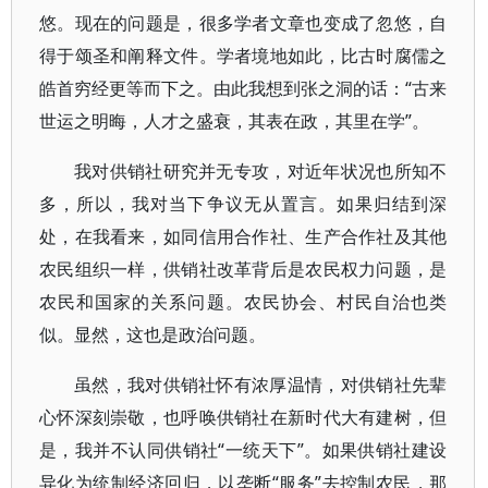
悠。现在的问题是，很多学者文章也变成了忽悠，自
得于颂圣和阐释文件。学者境地如此，比古时腐儒之
皓首穷经更等而下之。由此我想到张之洞的话：“古来
世运之明晦，人才之盛衰，其表在政，其里在学”。
我对供销社研究并无专攻，对近年状况也所知不
多，所以，我对当下争议无从置言。如果归结到深
处，在我看来，如同信用合作社、生产合作社及其他
农民组织一样，供销社改革背后是农民权力问题，是
农民和国家的关系问题。农民协会、村民自治也类
似。显然，这也是政治问题。
虽然，我对供销社怀有浓厚温情，对供销社先辈
心怀深刻崇敬，也呼唤供销社在新时代大有建树，但
是，我并不认同供销社“一统天下”。如果供销社建设
异化为统制经济回归，以垄断“服务”去控制农民，那