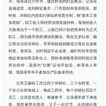
手。母亲读过六年书，做过村里的扫盲教员，父亲去
县城进货，或到附近集市，门市部则有母亲照应。那
时候，供销社内部实行类似承包责任制，称“基本工资
加奖励”，职工收入和经营业绩直接挂钩，母亲的收入
大致相当于一个职工。上级已经计划把母亲转为正式
职工，因为领导突然调动而搁浅。我在五岁以前，随
父母生活在供销社，哥哥和姐姐则随祖父母住在老家
村里。母亲说，当时我还不会走路，她忙时经常把我
抱起来放在商店柜台上。我和弟弟随母亲回到祖父母
所在的村，是因为“社教”运动开始后，村里有人举
报，我母亲常年不参加生产队集体劳动。
父亲又辗转工作过四个供销社，三个在村里，一
个在公社驻地镇上，每处三四年。每个供销社四五个
员工，父亲是负责人。每逢春节，父亲通常留下来值
班，我常被带去陪伴，父子一起过节。去供销社路