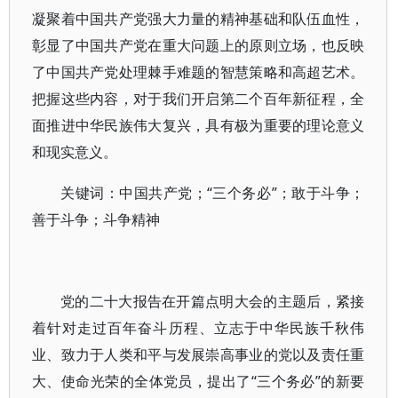
凝聚着中国共产党强大力量的精神基础和队伍血性，
彰显了中国共产党在重大问题上的原则立场，也反映
了中国共产党处理棘手难题的智慧策略和高超艺术。
把握这些内容，对于我们开启第二个百年新征程，全
面推进中华民族伟大复兴，具有极为重要的理论意义
和现实意义。
关键词：中国共产党；“三个务必”；敢于斗争；
善于斗争；斗争精神
党的二十大报告在开篇点明大会的主题后，紧接
着针对走过百年奋斗历程、立志于中华民族千秋伟
业、致力于人类和平与发展崇高事业的党以及责任重
大、使命光荣的全体党员，提出了“三个务必”的新要