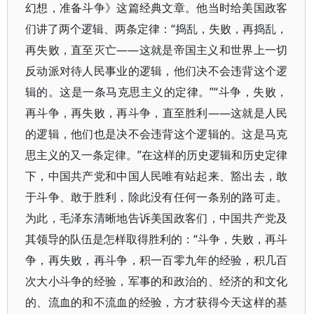
幻想，准备斗争》这篇经典文章。他当时给美国政客
们讲了两个逻辑、两条定律：“捣乱，失败，再捣乱，
再失败，直至灭亡——这就是帝国主义和世界上一切
反动派对待人民事业的逻辑，他们决不会违背这个逻
辑的。这是一条马克思主义的定律。”“斗争，失败，
再斗争，再失败，再斗争，直至胜利——这就是人民
的逻辑，他们也是决不会违背这个逻辑的。这是马克
思主义的又一条定律。”在这样的历史逻辑和历史定律
下，中国共产党和中国人民唯有站起来、豁出去，敢
于斗争、敢于胜利，除此没有任何一条别的路可走。
为此，毛泽东清晰地告诉美国政客们，中国共产党及
其领导的队伍是怎样取得胜利的：“斗争，失败，再斗
争，再失败，再斗争，积一百零九年的经验，积几百
次大小斗争的经验，军事的和政治的、经济的和文化
的、流血的和不流血的经验，方才获得今天这样的基