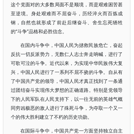
这个党面对的大多数局面不是顺境，而是艰难困苦甚
至逆境。身处艰难而不屈奋斗，历经淬火而百炼成
钢，自然也就形成了前赴后继奋斗、舍生忘死牺牲
的“斗争”品格和必胜信念。
在国内斗争中，中国人民为拯救民族危亡，奋起
反抗一切反派势力，无数仁人志士奔走呐喊，进行了
可歌可泣的斗争。近代以来，为实现中华民族伟大复
兴，中国人民进行了一系列不屈不挠的斗争。自从有
了中国共产党的领导，中国人民才真正找到了一条通
过团结奋斗实现伟大梦想的正确道路。特别是党领导
下的人民军队在人民支持下，以一往无前的英雄气概
同穷凶极恶的敌人进行了殊死斗争，为夺取一个又一
个的伟大胜利建立了不朽的历史功勋。
在国际斗争中，中国共产党一方面坚持独立自主