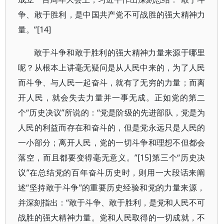
争、敢于胜利，是中国共产党不可战胜的强大精神力
量。”[14]
敢于斗争和敢于胜利的强大精神力量来源于哪里
呢？从根本上讲毫无疑问是从人民中来的，为了人民
而斗争、与人民一起奋斗，就有了无穷的力量；而离
开人民，就会失去力量并一事无成。正如党的第二
个“历史决议”所说的：“党是阶级的先进部队，党是为
人民的利益而存在和奋斗的，但是党永远只是人民的
一小部分；离开人民，党的一切斗争和理想不但都会
落空，而且都要变得毫无意义。”[15]第三个“历史决
议”在总结党的百年奋斗历史时，则用一大段话来阐
述“坚持敢于斗争”的重要历史经验和党的力量来源，
并深刻指出：“敢于斗争、敢于胜利，是党和人民不可
战胜的强大精神力量。党和人民取得的一切成就，不