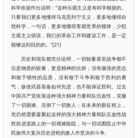
科学依据作出说明：“这种乐观主义是有科学根据的。
只要我们更多地懂得马克思列宁主义，更多地懂得自
然科学，一句话，更多地懂得客观世界的规律，少犯
主观主义错误，我们的革命工作和建设工作，是一定
能够达到目的的。”[21]
历史和现实都充分说明，一切较量甚至战争都不
仅是物质的较量，更是精神的比拼；没有顽强的意志
和敢于牺牲的品质，没有敢于斗争和敢于胜利的勇
气，纵使武器装备如何先进，也不能保证胜利。过去
中国共产党依靠这种强大精神力量和队伍血性，克服
了一切困难、压倒了一切敌人；在未来的新征程上，
党仍然需要凝聚起这样的强大精神力量和队伍血性战
胜前进道路上的一切艰难险阻，与一切试图阻止中华
民族伟大复兴历史进程的敌人作坚决的斗争。