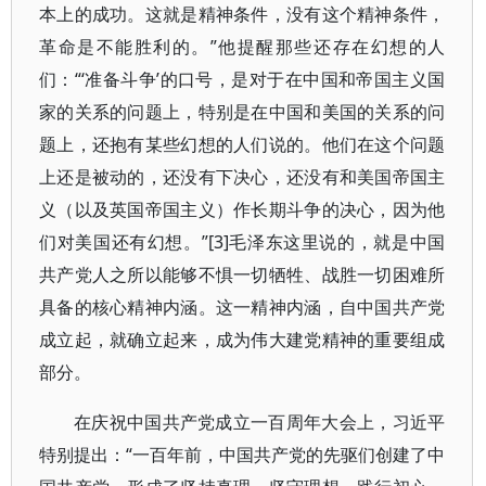
本上的成功。这就是精神条件，没有这个精神条件，
革命是不能胜利的。”他提醒那些还存在幻想的人
们：“‘准备斗争’的口号，是对于在中国和帝国主义国
家的关系的问题上，特别是在中国和美国的关系的问
题上，还抱有某些幻想的人们说的。他们在这个问题
上还是被动的，还没有下决心，还没有和美国帝国主
义（以及英国帝国主义）作长期斗争的决心，因为他
们对美国还有幻想。”[3]毛泽东这里说的，就是中国
共产党人之所以能够不惧一切牺牲、战胜一切困难所
具备的核心精神内涵。这一精神内涵，自中国共产党
成立起，就确立起来，成为伟大建党精神的重要组成
部分。
在庆祝中国共产党成立一百周年大会上，习近平
特别提出：“一百年前，中国共产党的先驱们创建了中