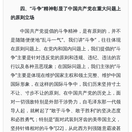
四、“斗争”精神彰显了中国共产党在重大问题上
的原则立场
中国共产党提倡的斗争精神，是有原则的，并不
是随随便便地“乱斗一气”。我们讲“斗争”，往往体现
在原则问题上。在党内和国内问题上，我们提倡的“斗
争”主要是针对违反党的原则和违规、违纪、违法的言
行以及各种丑恶现象；在国际问题上，我们主张的“斗
争”主要是体现在维护国家主权和领土完整、维护中国
国际形象，在这样的国际斗争中，我们历来坚持寸土
不让、寸步不让的原则。在中国共产党的历史上，面
对一切强敌特别是外部干涉势力，自毛泽东那一代领
导人起，就树起了“敢于斗争、敢于胜利”的坚决态度
和必胜勇气；特别是“面对武装到牙齿的美帝国主义，
坚持针锋相对的斗争”[22]，从此西方列强随意霸凌甚