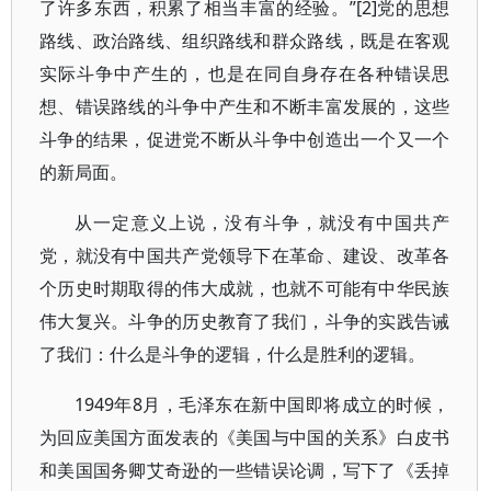
了许多东西，积累了相当丰富的经验。”[2]党的思想
路线、政治路线、组织路线和群众路线，既是在客观
实际斗争中产生的，也是在同自身存在各种错误思
想、错误路线的斗争中产生和不断丰富发展的，这些
斗争的结果，促进党不断从斗争中创造出一个又一个
的新局面。
从一定意义上说，没有斗争，就没有中国共产
党，就没有中国共产党领导下在革命、建设、改革各
个历史时期取得的伟大成就，也就不可能有中华民族
伟大复兴。斗争的历史教育了我们，斗争的实践告诫
了我们：什么是斗争的逻辑，什么是胜利的逻辑。
1949年8月，毛泽东在新中国即将成立的时候，
为回应美国方面发表的《美国与中国的关系》白皮书
和美国国务卿艾奇逊的一些错误论调，写下了《丢掉