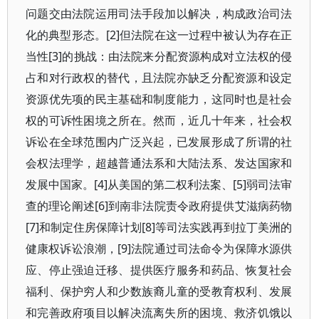
问题交由法院运用司法手段加以解决，构成政治司法
化的典型形态。[2]但法院在这一过程中被认为存在正
当性[3]的挑战：由法院来分配资源构成对立法权的侵
占和对行政权的替代，且法院亦缺乏分配资源和设定
资源优先项的民主基础和制度能力，这同时也是社会
权的可诉性困境之所在。然而，近几十年来，社会权
诉讼在全球范围内广泛兴起，已发展形成了所谓的社
会权法理学，超越普通法系和大陆法系、发达国家和
发展中国家。[4]从美国的第二权利法案、[5]弱司法审
查的理论阐述[6]到南非法院责令政府提供艾滋病药物
[7]和制定住房保障计划[8]等司法实践再到拉丁美洲的
健康权诉讼浪潮，[9]法院通过司法命令为保障水源供
应、停止强迫迁移、提供医疗服务和药品、恢复社会
福利、保护穷人和少数族裔儿童的受教育权利、发展
和完善政府项目以解决流离失所的困境、救济饥饿以