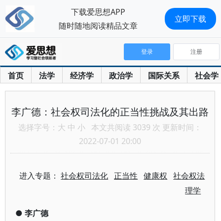
下载爱思想APP
立即下载
随时随地阅读精品文章
登录
注册
首页
法学
经济学
政治学
国际关系
社会学
李广德：社会权司法化的正当性挑战及其出路
选择字号：
大
中
小
本文共阅读 3039 次 更新时间：
2022-07-01 20:00
进入专题：
社会权司法化
正当性
健康权
社会权法
理学
●
李广德