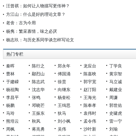
汪曾祺：如何让人物描写更传神？
方江山：什么是好的理论文章？
老舍：古为今用
杨隽：繁采寡情，味之必厌
杨志玖：与历史系同学谈怎样写论文
热门专栏
秦晖
陈行之
郑永年
龙应台
丁学良
曹林
鄢烈山
傅国涌
陈嘉映
黄宗智
于建嵘
陈志武
徐贲
郭宇宽
马立诚
杨祖陶
沈志华
向继东
赵汀阳
戴建业
李昌平
张鸣
杨奎松
王海光
周濂
杨鹏
邓晓芒
王缉思
陈奉孝
郭世佑
马玲
王振东
狄马
袁伟时
史啸虎
熊培云
秋风
刘小枫
孟令伟
雷一宁
周枫
蒋兆勇
吴伟
沙叶新
刘瑜