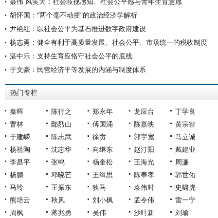
聂伟 风笑天：社会歧视感知、社会公平感与青年生育意愿
胡怀国：“两个毫不动摇”的政治经济学解析
尹艳红：以社会公平为基石推进数字政府建设
杨志勇：健全有利于高质量发展、社会公平、市场统一的税收制度
湛中乐：支持生育应恪守社会公平的底线
于文豪：民营经济平等发展的内涵与制度体系
热门专栏
秦晖
陈行之
郑永年
龙应台
丁学良
曹林
鄢烈山
傅国涌
陈嘉映
黄宗智
于建嵘
陈志武
徐贲
郭宇宽
马立诚
杨祖陶
沈志华
向继东
赵汀阳
戴建业
李昌平
张鸣
杨奎松
王海光
周濂
杨鹏
邓晓芒
王缉思
陈奉孝
郭世佑
马玲
王振东
狄马
袁伟时
史啸虎
熊培云
秋风
刘小枫
孟令伟
雷一宁
周枫
蒋兆勇
吴伟
沙叶新
刘瑜