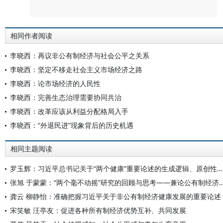
评论
相同作者阅读
李晓西：再议非公有制经济与社会公平之关系
李晓西：坚定不移走社会主义市场经济之路
李晓西：论市场经济的人民性
李晓西：完善生态治理需要协同共治
李晓西：改革应该从利益分配格局入手
李晓西：“外退民进”现象背后的历史机遇
相同主题阅读
罗玉辉：习近平总书记关于“两个健康”重要论述的生成逻辑、原创性贡献及实践指向
张旭 于蒙蒙：“两个毫不动摇”研究的回顾与思考——兼论公有制经济
龚云 柳静怡：准确把握习近平关于非公有制经济健康发展的重要论述
宋笑敏 汪亭友：促进各种所有制经济优势互补、共同发展