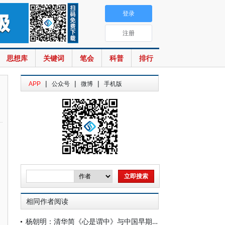
登录
注册
思想库
关键词
笔会
科普
排行
|
|
|
APP
公众号
微博
手机版
相同作者阅读
杨朝明：清华简《心是谓中》与中国早期心论——脉络重审、学术反思及古典学范式转型