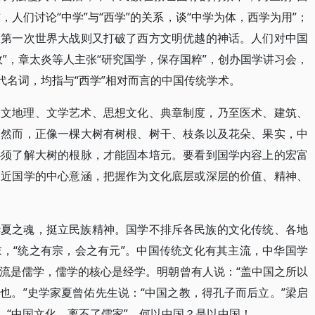
，人们讨论“中学”与“西学”的关系，谈“中学为体，西学为用”；
；第一次世界大战则又打破了西方文明优越的神话。人们对中国
”，章太炎等人主张“研究国学，保存国粹”，创办国学讲习会，
代名词，均指与“西学”相对而言的中国传统学术。
天文地理、文学艺术、思想文化、典章制度，乃至医术、建筑、
。然而，正像一棵大树有树根、树干、枝条以及花朵、果实，中
必须了解大树的根脉，才能固本培元。要看到国学内容上的宏富
走近国学的中心意涵，把握作为文化底层或深层的价值、精神、
华夏之魂，挺立民族精神。国学不排斥各民族的文化传统、各地
，“统之有宗，会之有元”。中国传统文化有其主流，中华国学
流是儒学，儒学的核心是经学。明朝曾有人说：“盖中国之所以
也。”史学家夏曾佑先生说：“中国之教，得孔子而后立。”梁启
，“中国文化，离不了儒家”。何以中国？是以中国！