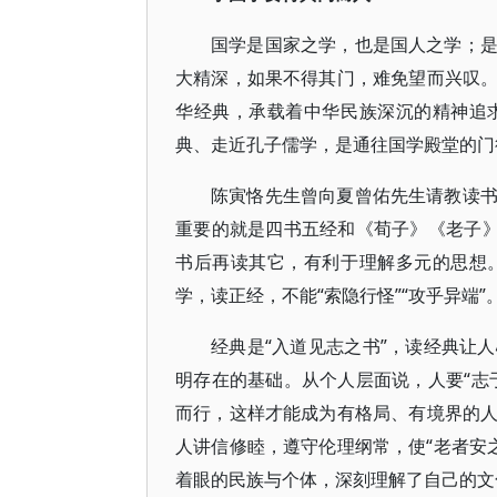
国学是国家之学，也是国人之学；
大精深，如果不得其门，难免望而兴叹
华经典，承载着中华民族深沉的精神追
典、走近孔子儒学，是通往国学殿堂的门
陈寅恪先生曾向夏曾佑先生请教读
重要的就是四书五经和《荀子》《老子》
书后再读其它，有利于理解多元的思想
学，读正经，不能“索隐行怪”“攻乎异端
经典是“入道见志之书”，读经典让
明存在的基础。从个人层面说，人要“志
而行，这样才能成为有格局、有境界的
人讲信修睦，遵守伦理纲常，使“老者安之
着眼的民族与个体，深刻理解了自己的文