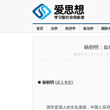
首页
法学
经济学
政治学
国际
杨朝明：如
选择字号：
大
中
小
本文
●
杨朝明
(
进入专栏
)
国学是国人的文化基因，中国人应