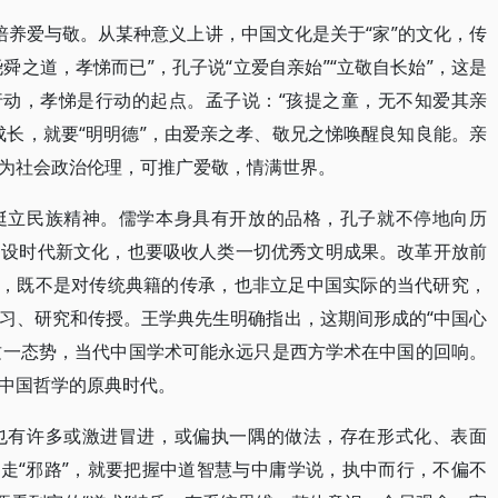
发培养爱与敬。从某种意义上讲，中国文化是关于“家”的文化，传
尧舜之道，孝悌而已”，孔子说“立爱自亲始”“立敬自长始”，这是
行动，孝悌是行动的起点。孟子说：“孩提之童，无不知爱其亲
成长，就要“明明德”，由爱亲之孝、敬兄之悌唤醒良知良能。亲
为社会政治伦理，可推广爱敬，情满世界。
挺立民族精神。儒学本身具有开放的品格，孔子就不停地向历
建设时代新文化，也要吸收人类一切优秀文明成果。改革开放前
学，既不是对传统典籍的传承，也非立足中国实际的当代研究，
习、研究和传授。王学典先生明确指出，这期间形成的“中国心
变这一态势，当代中国学术可能永远只是西方学术在中国的回响。
中国哲学的原典时代。
也有许多或激进冒进，或偏执一隅的做法，存在形式化、表面
不走“邪路”，就要把握中道智慧与中庸学说，执中而行，不偏不