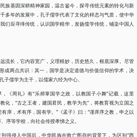
从民族基因深耕精神家园，温古鉴今，探寻传统元素的转化与新
五千多年的发展中，孔子儒学代表了文化的样态与气质，使中华
天我们应寻绎传统，认识国学精华，发扬儒学传统，铺染中国人
源远流长，它内容宽广，义理精妙，历史悠久，根底深厚。尽管
已形成两点共识：其一，国学是决定道德与价值信仰的学术，决
孔子儒学为主干，以儒家六经为中心。
早，《周礼》有“乐师掌国学之政，以教国子小舞”记载，这里
会教化，“古之王者，建国君民，教学为先”，将教育视为立国之
党有庠，术有序，国有学。”《孟子》曰：“谨庠序之教，申之以
庠、序等学校，向社会传授孝悌之义。
方列强侵入中国后，中华民族在救亡图存的背景下，为区别“西