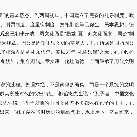
家”的基本形态。到西周初年，中国建立了完备的礼乐制度，政
则、刑罚制度、度量衡制度、祭祀制度等已诞生，民本思想、德
观念已初步形成。周文化乃是“损益”夏、商文化而来，周公“制
行为规章。周公是周朝礼乐文明的奠基人，孔子所居鲁国乃周公
了根深蒂固的礼乐传统。春秋末年“礼坏乐崩”之际，孔子收拾
《春秋》，集合周代典章文籍、伦理道德，全面继承了周代文明
学说的过程。整理六经，不是简单的编集，而是一个系统的文明
越其所处时代的突出特征。柳诒徵先生说：“孔子者，中国文化
溟先生说：“孔子以前的中国文化差不多都收在孔子的手里，孔
出来。”孔子站在当时历史的制高点上，承上启下，济古维来，