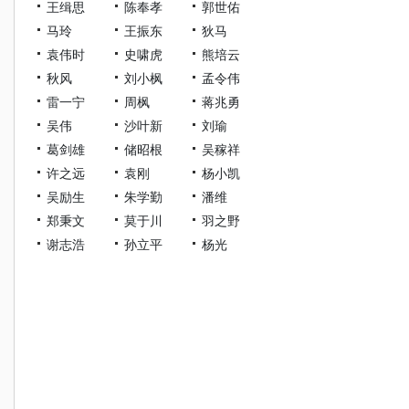
王缉思
陈奉孝
郭世佑
马玲
王振东
狄马
袁伟时
史啸虎
熊培云
秋风
刘小枫
孟令伟
雷一宁
周枫
蒋兆勇
吴伟
沙叶新
刘瑜
葛剑雄
储昭根
吴稼祥
许之远
袁刚
杨小凯
吴励生
朱学勤
潘维
郑秉文
莫于川
羽之野
谢志浩
孙立平
杨光