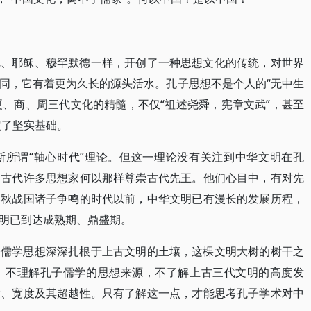
尼、耶稣、穆罕默德一样，开创了一种思想文化的传统，对世界
同，它有着更为久长的源头活水。孔子思想不是个人的“无中生
夏、商、周三代文化的精髓，不仅“祖述尧舜，宪章文武”，甚至
奠定了坚实基础。
斯所谓“轴心时代”理论。但这一理论没有关注到中华文明在孔
国古代许多思想家何以那样尊崇古代先王。他们心目中，有对先
春秋战国诸子争鸣的时代以前，中华文明已有漫长的发展历程，
明已到达成熟期、鼎盛期。
子儒学思想深深扎根于上古文明的土壤，这棵文明大树的树干之
。不理解孔子儒学的思想来源，不了解上古三代文明的高度发
度、宽度及其超越性。只有了解这一点，才能思考孔子学术对中