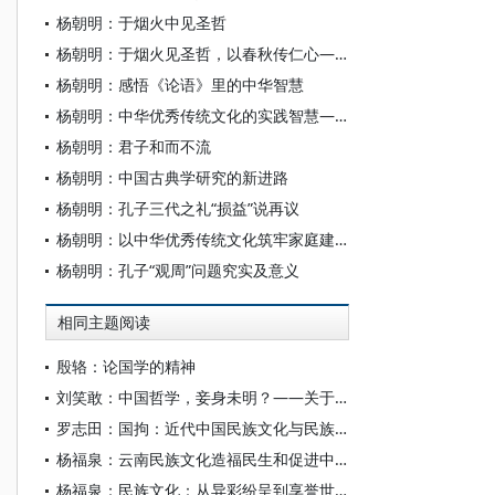
杨朝明：于烟火中见圣哲
杨朝明：于烟火见圣哲，以春秋传仁心——读李学斌著《仁者春秋孔子传》
杨朝明：感悟《论语》里的中华智慧
杨朝明：中华优秀传统文化的实践智慧——儒家实践智慧的当代诠释
杨朝明：君子和而不流
杨朝明：中国古典学研究的新进路
杨朝明：孔子三代之礼“损益”说再议
杨朝明：以中华优秀传统文化筑牢家庭建设根基
杨朝明：孔子“观周”问题究实及意义
相同主题阅读
殷辂：论国学的精神
刘笑敢：中国哲学，妾身未明？——关于“反向格义”之讨论的回应
罗志田：国拘：近代中国民族文化与民族国家的紧张
杨福泉：云南民族文化造福民生和促进中华民族文化繁荣的示范意义
杨福泉：民族文化：从异彩纷呈到享誉世界