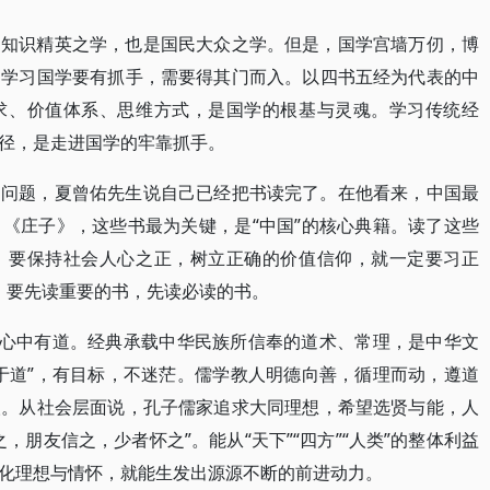
是知识精英之学，也是国民大众之学。但是，国学宫墙万仞，博
。学习国学要有抓手，需要得其门而入。以四书五经为代表的中
求、价值体系、思维方式，是国学的根基与灵魂。学习传统经
径，是走进国学的牢靠抓手。
书问题，夏曾佑先生说自己已经把书读完了。在他看来，中国最
《庄子》，这些书最为关键，是“中国”的核心典籍。读了这些
。要保持社会人心之正，树立正确的价值信仰，就一定要习正
”。要先读重要的书，先读必读的书。
人心中有道。经典承载中华民族所信奉的道术、常理，是中华文
于道”，有目标，不迷茫。儒学教人明德向善，循理而动，遵道
人。从社会层面说，孔子儒家追求大同理想，希望选贤与能，人
，朋友信之，少者怀之”。能从“天下”“四方”“人类”的整体利益
化理想与情怀，就能生发出源源不断的前进动力。