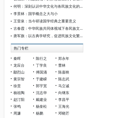
何明：深刻认识中华文化与各民族文化的辩证关系 树立和突出各民族共享的中华文化符号
李景林：国学概念之大与小
王雷泉：当今研读国学经典之重要意义
古春霞：中华民族共同体视域下各民族文化的共情性
唐军旗：以古典学研究，促进民族文化繁荣发展
热门专栏
秦晖
陈行之
郑永年
龙应台
丁学良
曹林
鄢烈山
傅国涌
陈嘉映
黄宗智
于建嵘
陈志武
徐贲
郭宇宽
马立诚
杨祖陶
沈志华
向继东
赵汀阳
戴建业
李昌平
张鸣
杨奎松
王海光
周濂
杨鹏
邓晓芒