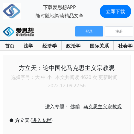
下载爱思想APP
立即下载
随时随地阅读精品文章
登录
注册
首页
法学
经济学
政治学
国际关系
社会学
方立天：论中国化马克思主义宗教观
选择字号：
大
中
小
本文共阅读 4620 次 更新时间：
2022-12-09 22:56
进入专题：
佛学
马克思主义宗教观
●
方立天
(
进入专栏
)