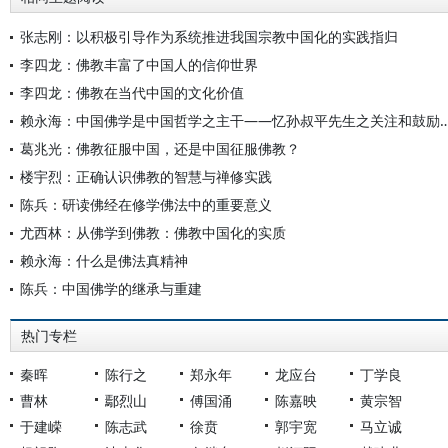
张志刚：以积极引导作为系统推进我国宗教中国化的实践指归
李四龙：佛教丰富了中国人的信仰世界
李四龙：佛教在当代中国的文化价值
赖永海：中国佛学是中国哲学之主干——忆孙叔平先生
葛兆光：佛教征服中国，还是中国征服佛教？
楼宇烈：正确认识佛教的智慧与禅修实践
陈兵：研读佛经在修学佛法中的重要意义
尤西林：从佛学到佛教：佛教中国化的实质
赖永海：什么是佛法真精神
陈兵：中国佛学的继承与重建
热门专栏
秦晖
陈行之
郑永年
龙应台
丁学良
曹林
鄢烈山
傅国涌
陈嘉映
黄宗智
于建嵘
陈志武
徐贲
郭宇宽
马立诚