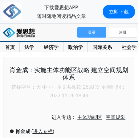
下载爱思想APP
立即下载
随时随地阅读精品文章
登录
注册
首页
法学
经济学
政治学
国际关系
社会学
肖金成：实施主体功能区战略 建立空间规划
体系
选择字号：
大
中
小
本文共阅读 2658 次 更新时间：
2022-11-26 18:43
进入专题：
主体功能区
空间规划
●
肖金成
(
进入专栏
)