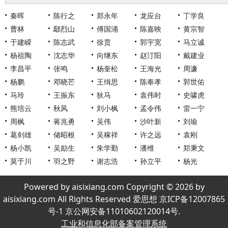
秦晖
陈行之
郑永年
龙应台
丁学良
曹林
鄢烈山
傅国涌
陈嘉映
黄宗智
于建嵘
陈志武
徐贲
郭宇宽
马立诚
杨祖陶
沈志华
向继东
赵汀阳
戴建业
李昌平
张鸣
杨奎松
王海光
周濂
杨鹏
邓晓芒
王缉思
陈奉孝
郭世佑
马玲
王振东
狄马
袁伟时
史啸虎
熊培云
秋风
刘小枫
孟令伟
雷一宁
周枫
蒋兆勇
吴伟
沙叶新
刘瑜
葛剑雄
储昭根
吴稼祥
许之远
袁刚
杨小凯
吴励生
朱学勤
潘维
郑秉文
莫于川
羽之野
谢志浩
孙立平
杨光
Powered by aisixiang.com Copyright © 2026 by
aisixiang.com All Rights Reserved 爱思想 京ICP备12007865
号-1 京公网安备11010602120014号.
工业和信息化部备案管理系统