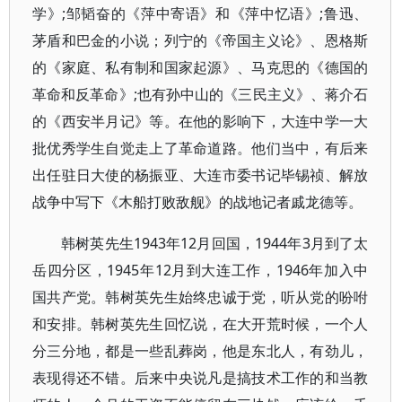
学》;邹韬奋的《萍中寄语》和《萍中忆语》;鲁迅、
茅盾和巴金的小说；列宁的《帝国主义论》、恩格斯
的《家庭、私有制和国家起源》、马克思的《德国的
革命和反革命》;也有孙中山的《三民主义》、蒋介石
的《西安半月记》等。在他的影响下，大连中学一大
批优秀学生自觉走上了革命道路。他们当中，有后来
出任驻日大使的杨振亚、大连市委书记毕锡祯、解放
战争中写下《木船打败敌舰》的战地记者戚龙德等。
韩树英先生1943年12月回国，1944年3月到了太
岳四分区，1945年12月到大连工作，1946年加入中
国共产党。韩树英先生始终忠诚于党，听从党的吩咐
和安排。韩树英先生回忆说，在大开荒时候，一个人
分三分地，都是一些乱葬岗，他是东北人，有劲儿，
表现得还不错。后来中央说凡是搞技术工作的和当教