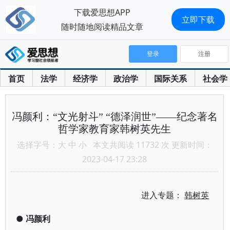
下载爱思想APP
立即下载
随时随地阅读精品文章
登录
注册
首页
法学
经济学
政治学
国际关系
社会学
冯颜利：“文光射斗” “德泽润世”——纪念著名
哲学家教育家韩树英先生
选择字号：
大
中
小
本文共阅读 11732 次 更新时间：
2023-04-17 23:28
进入专题：
韩树英
●
冯颜利