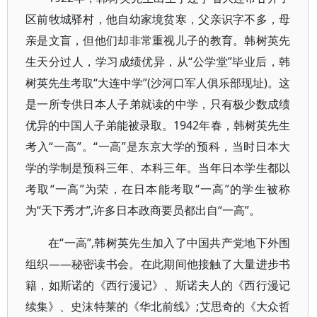
区前牧城驿村，他自幼家境贫寒，父亲识字不多，母
亲是文盲，但他们却非常重视儿子的教育。韩树英先
生天分过人，学习成绩优异，从“公学堂”毕业后，韩
树英先生考取“大连中学”(沙河口军人俱乐部现址)。这
是一所专供日本人子弟就读的中学，只有极少数成绩
优异的中国人子弟能被录取。1942年春，韩树英先生
考入“一高”。“一高”是东京大学的预科，当时日本大
学的学制是预科三年、本科三年。当年日本学生都以
考取“一高”为荣，在日本能考取“一高”的学生被称
为“天下秀才”,许多日本政商要员都出自“一高”。
在“一高”,韩树英先生加入了中国共产党地下外围
组织——秘密读书会。在此期间他接触了大量进步书
籍，如斯诺的《西行漫记》、斯诺夫人的《西行漫记
续集》、史沫特莱的《华北前线》;艾思奇的《大众哲