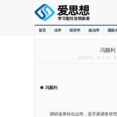
首页
法学
经济学
政治学
国际
冯颜利
选择字号：
大
中
小
本文
●
冯颜利
调研成果转化运用，是开展调查研