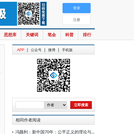
登录
注册
思想库
关键词
笔会
科普
排行
|
|
|
APP
公众号
微博
手机版
相同作者阅读
冯颜利：新中国70年：公平正义的理论与实践