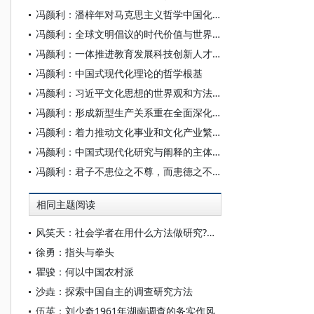
冯颜利：潘梓年对马克思主义哲学中国化时代化的重要贡献
冯颜利：全球文明倡议的时代价值与世界意义
冯颜利：一体推进教育发展科技创新人才培养
冯颜利：中国式现代化理论的哲学根基
冯颜利：习近平文化思想的世界观和方法论意蕴
冯颜利：形成新型生产关系重在全面深化改革
冯颜利：着力推动文化事业和文化产业繁荣发展
冯颜利：中国式现代化研究与阐释的主体性与原创性
冯颜利：君子不患位之不尊，而患德之不崇
相同主题阅读
风笑天：社会学者在用什么方法做研究?——四十年的发展趋势及其学科内涵
徐勇：指头与拳头
瞿骏：何以中国农村派
沙垚：探索中国自主的调查研究方法
伍英：刘少奇1961年湖南调查的务实作风