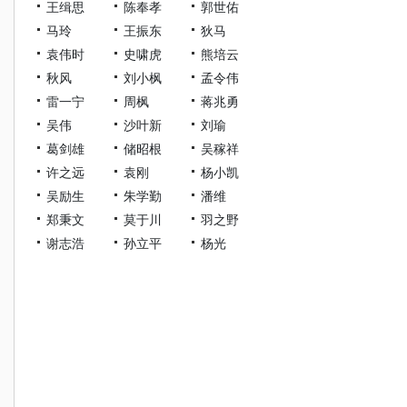
王缉思
陈奉孝
郭世佑
马玲
王振东
狄马
袁伟时
史啸虎
熊培云
秋风
刘小枫
孟令伟
雷一宁
周枫
蒋兆勇
吴伟
沙叶新
刘瑜
葛剑雄
储昭根
吴稼祥
许之远
袁刚
杨小凯
吴励生
朱学勤
潘维
郑秉文
莫于川
羽之野
谢志浩
孙立平
杨光