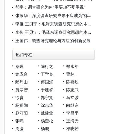
郝宇：调查研究为何“重要却不受重视”
张振华：深度调查研究成果不应成为“稀缺品”
李俊 王贝宁：毛泽东调查研究思想的本体论、认识论和方法论解析
李俊 王贝宁：毛泽东调查研究思想的本体论、认识论和方法论解析
王国伟：调查研究理论与方法的创新发展
热门专栏
秦晖
陈行之
郑永年
龙应台
丁学良
曹林
鄢烈山
傅国涌
陈嘉映
黄宗智
于建嵘
陈志武
徐贲
郭宇宽
马立诚
杨祖陶
沈志华
向继东
赵汀阳
戴建业
李昌平
张鸣
杨奎松
王海光
周濂
杨鹏
邓晓芒