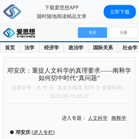
下载爱思想APP
立即下载
随时随地阅读精品文章
登录
注册
首页
法学
经济学
政治学
国际关系
社会学
邓安庆：重提人文科学的真理要求——阐释学
如何切中时代“真问题”
选择字号：
大
中
小
本文共阅读 3075 次 更新时间：
2020-09-19 08:27
进入专题：
人文科学
阐释学
●
邓安庆
(
进入专栏
)