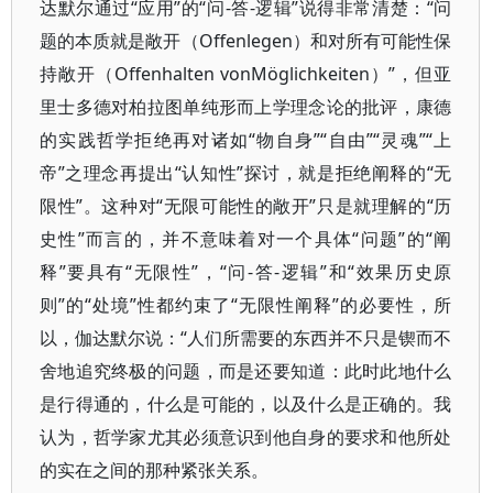
达默尔通过“应用”的“问-答-逻辑”说得非常清楚：“问
题的本质就是敞开（Offenlegen）和对所有可能性保
持敞开（Offenhalten vonMöglichkeiten）”，但亚
里士多德对柏拉图单纯形而上学理念论的批评，康德
的实践哲学拒绝再对诸如“物自身”“自由”“灵魂”“上
帝”之理念再提出“认知性”探讨，就是拒绝阐释的“无
限性”。这种对“无限可能性的敞开”只是就理解的“历
史性”而言的，并不意味着对一个具体“问题”的“阐
释”要具有“无限性”，“问-答-逻辑”和“效果历史原
则”的“处境”性都约束了“无限性阐释”的必要性，所
以，伽达默尔说：“人们所需要的东西并不只是锲而不
舍地追究终极的问题，而是还要知道：此时此地什么
是行得通的，什么是可能的，以及什么是正确的。我
认为，哲学家尤其必须意识到他自身的要求和他所处
的实在之间的那种紧张关系。