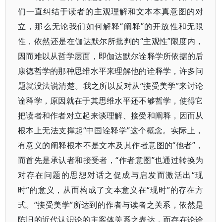
们一直纠结于读者的主观理解和文本本真意图的对
立，那么无论我们如何解释“阐释”的开放性和无限
性，依然还是在伽达默尔所批判的“主观性”限度内，
因而难以从哲学层面，即伽达默尔诠释学所依据的后
康德哲学的那种思维水平来理解他的诠释学，许多问
题就没法说清楚。我之所以反对从“接受美学”来讨论
诠释学，原因就在于其思维水平还不够哲学，使得它
把读者和作者对立起来谈理解、接受和阐释，因而从
根本上无法支撑起“中国诠释学”这个概念。实际上，
有意义的阐释根本不是文本及其作者意图的“他者”，
而首先是承认者和接受者，“作者意图”也通过转换为
对存在问题的思想对话之促成与启发而激活出“现
时”的意义，从而构成了文本意义在“现时”的存在方
式。“接受美学”所达到的作者与读者之关系，依然是
陈旧的近代认识论的主客体关系之表达，而存在论诠