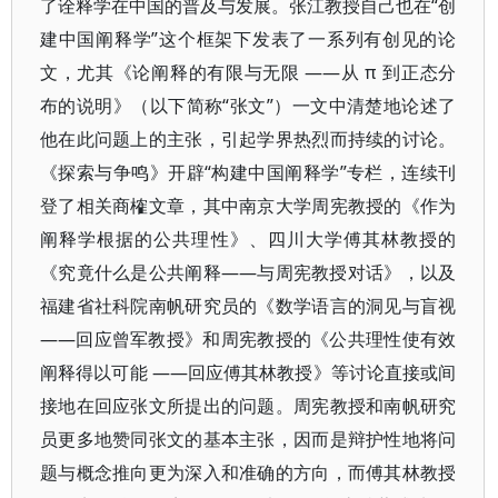
了诠释学在中国的普及与发展。张江教授自己也在“创
建中国阐释学”这个框架下发表了一系列有创见的论
文，尤其《论阐释的有限与无限 ——从 π 到正态分
布的说明》（以下简称“张文”）一文中清楚地论述了
他在此问题上的主张，引起学界热烈而持续的讨论。
《探索与争鸣》开辟“构建中国阐释学”专栏，连续刊
登了相关商榷文章，其中南京大学周宪教授的《作为
阐释学根据的公共理性》、四川大学傅其林教授的
《究竟什么是公共阐释——与周宪教授对话》，以及
福建省社科院南帆研究员的《数学语言的洞见与盲视
——回应曾军教授》和周宪教授的《公共理性使有效
阐释得以可能 ——回应傅其林教授》等讨论直接或间
接地在回应张文所提出的问题。周宪教授和南帆研究
员更多地赞同张文的基本主张，因而是辩护性地将问
题与概念推向更为深入和准确的方向，而傅其林教授