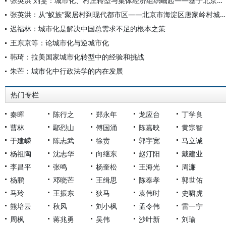
张英洪 刘雯：城市化、村庄转型与集体经济组织崛起——基于北京市海淀区东升镇八家村及八家股份社的调查与思考
张英洪：从“蚁族”聚居村到现代都市区——北京市海淀区唐家岭村城市化转型的调查与思考
迟福林：城市化是解决中国总需求不足的根本之策
王东京等：论城市化与逆城市化
韩琦：拉美国家城市化转型中的经验和挑战
朱芒：城市化中行政法学的内在发展
热门专栏
秦晖
陈行之
郑永年
龙应台
丁学良
曹林
鄢烈山
傅国涌
陈嘉映
黄宗智
于建嵘
陈志武
徐贲
郭宇宽
马立诚
杨祖陶
沈志华
向继东
赵汀阳
戴建业
李昌平
张鸣
杨奎松
王海光
周濂
杨鹏
邓晓芒
王缉思
陈奉孝
郭世佑
马玲
王振东
狄马
袁伟时
史啸虎
熊培云
秋风
刘小枫
孟令伟
雷一宁
周枫
蒋兆勇
吴伟
沙叶新
刘瑜