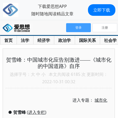
下载爱思想APP
立即下载
随时随地阅读精品文章
登录
注册
首页
法学
经济学
政治学
国际关系
社会学
贺雪峰：中国城市化应告别激进——《城市化
的中国道路》自序
选择字号：
大
中
小
本文共阅读 6185 次 更新时间：
2022-10-31 00:32
进入专题：
城市化
●
贺雪峰
(
进入专栏
)