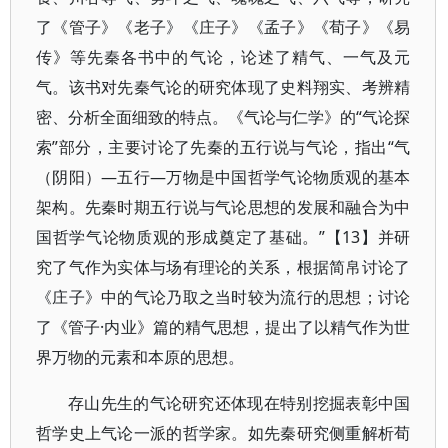
了《管子》《老子》《庄子》《孟子》《荀子》《易
传》等先秦各书中的气论，论述了精气、一气及元
气。该书对先秦气论的研究体现了史料翔实、考辨精
密、分析全面细致的特点。《气论与仁学》的“气论探
索”部分，主要讨论了先秦的五行说与气论，指出“气
（阴阳）—五行—万物是中国哲学气论物质观的基本
架构。先秦时期五行说与气论思想的发展和融合为中
国哲学气论物质观的形成奠定了基础。”【13】并研
究了气作为实体与场有理论的关系，根据简帛讨论了
《庄子》中的气论乃取之当时较为流行的思想；讨论
了《管子·内业》篇的精气思想，提出了以精气作为世
界万物的元素和本原的思想。
存山先生的气论研究还体现在特别挖掘表彰中国
哲学史上气论一派的哲学家。如先秦研究侧重解析荀