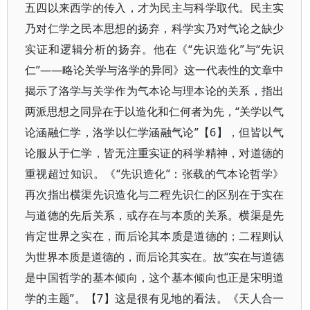
五四以来西学的传入，才为民主与科学取代。民主实
乃对仁学之民本思想的扬弃，科学实乃对气论之缺少
实证和逻辑分析的扬弃。他在《“先识造化”与“先识
仁”——略论关学与洛学的异同》这一代表性的文章中
揭示了洛学与关学作为气本论与理本论的关系，指出
两派思想之同异在于以造化和仁何者为先，“关学以气
论涵融仁学，洛学以仁学涵融气论”【6】，但皆以气
论服从于仁学，皆无注重实证的科学精神，对道德的
重视超过知识。《“先识造化”：张载的气本论哲学》
再次指出横渠先识造化与二程先识仁的区别在于实在
与道德的先后关系，或存在与本质的关系。横渠是先
肯定世界之实在，而后论其本质是道德的；二程则认
为世界本质是道德的，而后论其实在。故“实在与道德
是中国哲学的基本倾向，这个基本倾向也正是宋明道
学的主题”。【7】这是很有见地的看法。《天人合一