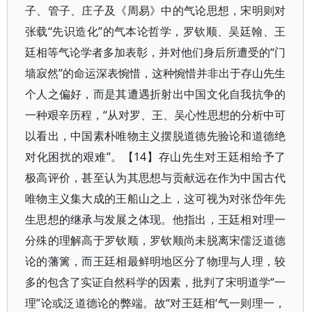
子、管子、庄子及《周易》中的气论思想，宋明则对
张载“先识造化”的气本论哲学，罗钦顺、吴廷翰、王
廷相等气论学者多加表彰，并对他们身后所遭受的“门
墙寂然”的命运深表惋惜，这种惋惜并非出于存山先生
个人之偏好，而是其遭遇折射出中国文化自我抗争的
一种艰辛历程，“从对罗、王、吴心性思想的分析中可
以看出，中国素朴唯物主义摆脱道德先验论和道德绝
对化困扰的艰难”。【14】存山先生对王廷相给予了
极高评价，甚至认为其思想与贡献远在作为中国古代
唯物主义集大成的王船山之上，这可视为对张岱年先
生思想的继承与发展之体现。他指出，王廷相对理一
分殊的理解高于罗钦顺，罗钦顺尚未脱离宋儒泛道德
论的藩篱，而王廷相最鲜明地区分了物理与人理，较
多的包含了实证自然科学的因素，批判了宋明道学“一
理”论或泛道德论的弊端。故“对王廷相‘气一则理一，