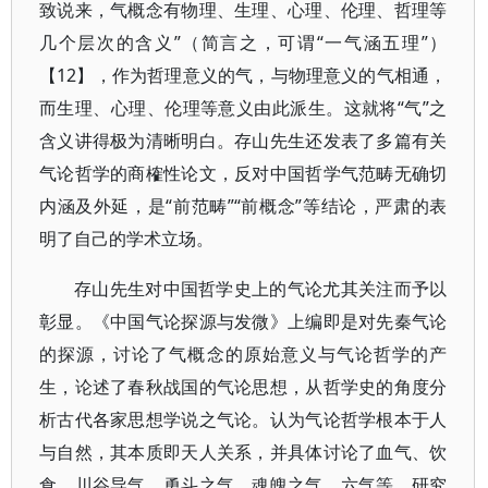
致说来，气概念有物理、生理、心理、伦理、哲理等
几个层次的含义”（简言之，可谓“一气涵五理”）
【12】，作为哲理意义的气，与物理意义的气相通，
而生理、心理、伦理等意义由此派生。这就将“气”之
含义讲得极为清晰明白。存山先生还发表了多篇有关
气论哲学的商榷性论文，反对中国哲学气范畴无确切
内涵及外延，是“前范畴”“前概念”等结论，严肃的表
明了自己的学术立场。
存山先生对中国哲学史上的气论尤其关注而予以
彰显。《中国气论探源与发微》上编即是对先秦气论
的探源，讨论了气概念的原始意义与气论哲学的产
生，论述了春秋战国的气论思想，从哲学史的角度分
析古代各家思想学说之气论。认为气论哲学根本于人
与自然，其本质即天人关系，并具体讨论了血气、饮
食、川谷导气、勇斗之气、魂魄之气、六气等，研究