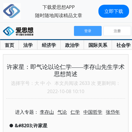
下载爱思想APP
立即下载
随时随地阅读精品文章
登录
注册
首页
法学
经济学
政治学
国际关系
社会学
许家星：即气论以论仁学——李存山先生学术
思想简述
选择字号：
大
中
小
本文共阅读 2633 次 更新时间：
2022-10-08 10:10
进入专题：
李存山
气论
仁学
中国哲学
张岱年
●
&#8203;许家星