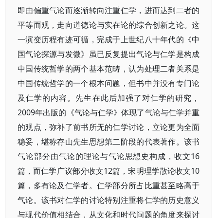
即由偏重气论而逐渐转向注重仁学，进而达到二者的
平等而观，走向道德论与实在论的综合创新之论。这
一演变历程有迹可循，完成于上世纪八十年代的《中
国气论探源与发微》虽已反复提出气论与仁学是构成
中国传统哲学的两个基本范畴，认为处理二者关系是
中国传统哲学的一个根本问题，但书中并没有专门论
及仁学的内容。先生在此后加强了对仁学的研究，
2009年出版的《气论与仁学》体现了气论与仁学并重
的观点，弥补了前书所无的仁学讨论，立论更为全面
稳妥，堪称存山先生思想第二阶段的代表著作。该书
气论部分由气论的理论与气论思想史构成，收文16
篇，而仁学广议部分收文12篇，宋明理学散论收文10
篇，多有论及仁学者。仁学部分所占比重甚至略高于
气论。该书对仁学的讨论特别注重将仁学的历史意义
与现代价值相结合，从文化和时代问题的角度来探讨