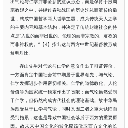
出气论与仁学并非全新的意识形态，而是孕育于殷周
宗教观之中，并经过春秋战国的历史洗礼而流传给后
世，构成中国哲学两大哲学主题，成为传统天人之学
的主要内容和基本结构，并决定了传统封建社会的特
点是“入世的而非出世的、伦理的而非宗教的、君权的
而非神权的。”【4】指出这与西方中世纪基督教形成
鲜明对比。
存山先生对气论与仁学的意义作出了辩证评价，
一方面肯定中国社会前中期居于世界领先，与气论、
仁学发挥进步作用密切相关。仁学的道德教化、人伦
价值等为国家统一稳定作出了贡献；而气论虽然受制
于仁学，但仍然构成古代社会的理论基础。故中华民
族既受益于仁学与气论，同时又因二者之重大缺陷而
受到拖累，这也是导致中国社会落后于西方的重要原
因。故未来中国文化的转化应该吸取西方文化的长