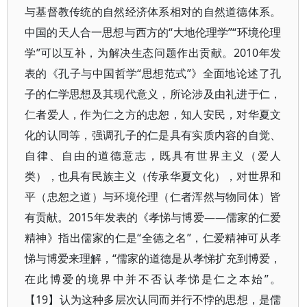
与基督教传统的自然经济体系相对的自然道德体系。
中国的天人合一思想与西方的“大地伦理学”“环境伦理
学”可以互补，为解决生态问题作出贡献。2010年发
表的《孔子与中国哲学“思想范式”》全面地论述了孔
子的仁学思想及其现代意义，所论涉及由礼进于仁，
仁者爱人，作为仁之方的忠恕，知人安民，对华夏文
化的认同等，强调孔子的仁是具有实质内容的自觉、
自律、自由的道德意志，既具有世界主义（爱人
类），也具有民族主义（传承华夏文化），对世界和
平（忠恕之道）与环境伦理（仁者浑然与物同体）皆
有贡献。2015年发表的《孝悌与博爱——儒家的仁爱
精神》指出儒家的仁是“全德之名”，仁爱精神可从孝
悌与博爱来理解，“儒家的道德是从孝悌扩充到博爱，
在此博爱的境界中并不否认孝悌是仁之本始”。
【19】认为这种多层次认同而并行不悖的思想，是儒