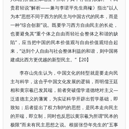
贵君轻说”解析——兼与李珺平先生商榷》指出“以人
为本”思想不同于西方的民主与中国古代的民本，而是
一种“综合创新”说。既要学习西方自由民主的长处，
也要避免其“重个体之自由而轻社会整体之和谐的缺
陷”，应当把中国的民本价值观与自由价值观结合起
来，“达到个人自由与社会整体利益的和谐，则中国将
建成比西方更优越的新型民主。”【20】
李存山先生认为，中国文化的转型就是要走向民
主与科学，这合乎中国文化发展的逻辑，而明儒王廷
相和黄宗羲已发其端，前者突破儒学道德绝对主义—
泛道德主义的藩篱，为实证科学开辟出哲学基础，即
致知；后者提出了权力制约的思想，是民本走向民主
的开端，即立制，同时也反思以黄宗羲为所谓“民本的
极限”而未有民主思想之说。根据张岱年先生的“五事