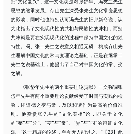
批“文化复兴”，这一文化观是对张岱年、冯友兰先生
思想的继承发展。存山先生深受张先生文化常变思想
的影响，同时他也特别认可冯先生的旧邦新命说，认
为此指出了文化现代性的共相与民族性的殊相，而别
共殊就是要在实现现代化的过程中保持中国文化的独
特性。冯、张二先生之说意义相通无碍，构成存山先
生理解中国文化的常与变理论之基础，正是在继承二
先生之说基础上，他提出了自己对中国文化的常、变
之解。
《张岱年先生的两个重要理论贡献》一文强调张
岱年先生有两个重要理论贡献经受了时间与实践的检
验，即道德之变与常，及以和谐作为最高的价值准
则。他赞赏张先生的“文化实相”论，即关于文化
的“整”与“分”、“变”与“常”、“异”与“同”的辩证文化
观，“这一精辟的论述，至今无人能过之。”【23】此