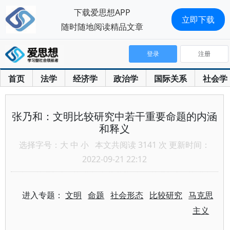
下载爱思想APP
立即下载
随时随地阅读精品文章
登录
注册
首页
法学
经济学
政治学
国际关系
社会学
张乃和：文明比较研究中若干重要命题的内涵
和释义
选择字号：
大
中
小
本文共阅读 3141 次 更新时间：
2022-09-21 22:12
进入专题：
文明
命题
社会形态
比较研究
马克思
主义