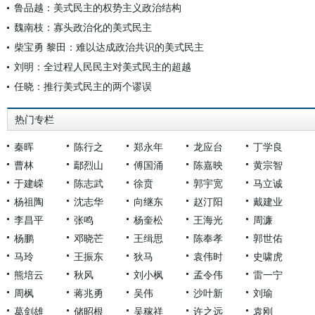
鲁品越：美式民主的权势主义政治结构
魏南枝：寡头政治化的美式民主
柴宝勇 黎田：难以达成政治共识的美式民主
刘明：全过程人民民主对美式民主的超越
任晓：推行美式民主的两个谬误
热门专栏
秦晖
陈行之
郑永年
龙应台
丁学良
曹林
鄢烈山
傅国涌
陈嘉映
黄宗智
于建嵘
陈志武
徐贲
郭宇宽
马立诚
杨祖陶
沈志华
向继东
赵汀阳
戴建业
李昌平
张鸣
杨奎松
王海光
周濂
杨鹏
邓晓芒
王缉思
陈奉孝
郭世佑
马玲
王振东
狄马
袁伟时
史啸虎
熊培云
秋风
刘小枫
孟令伟
雷一宁
周枫
蒋兆勇
吴伟
沙叶新
刘瑜
葛剑雄
储昭根
吴稼祥
许之远
袁刚