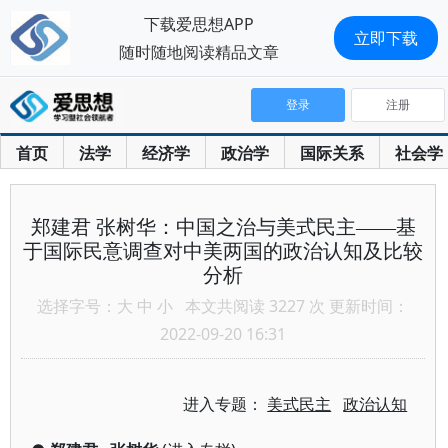
下载爱思想APP
立即下载
随时随地阅读精品文章
登录
注册
首页
法学
经济学
政治学
国际关系
社会学
郑建君 张树华：中国之治与美式民主——基
于国际民意调查对中美两国的政治认知及比较
分析
选择字号：
大
中
小
本文共阅读 3227 次 更新时间：
2022-09-20 16:31
进入专题：
美式民主
政治认知