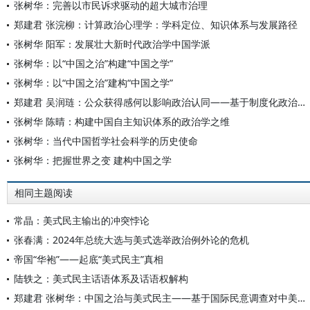
张树华：完善以市民诉求驱动的超大城市治理
郑建君 张浣柳：计算政治心理学：学科定位、知识体系与发展路径
张树华 阳军：发展壮大新时代政治学中国学派
张树华：以“中国之治”构建“中国之学”
张树华：以“中国之治”建构“中国之学”
郑建君 吴润琏：公众获得感何以影响政治认同——基于制度化政治参与和政治价值观的分析
张树华 陈晴：构建中国自主知识体系的政治学之维
张树华：当代中国哲学社会科学的历史使命
张树华：把握世界之变 建构中国之学
相同主题阅读
常晶：美式民主输出的冲突悖论
张春满：2024年总统大选与美式选举政治例外论的危机
帝国“华袍”——起底“美式民主”真相
陆轶之：美式民主话语体系及话语权解构
郑建君 张树华：中国之治与美式民主——基于国际民意调查对中美两国的政治认知及比较分析