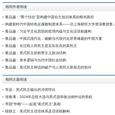
相同作者阅读
鲁品越：“两个结合”是构建中国自主知识体系的根本路径
构建新时代中国特色反腐败制度体系——访上海财经
鲁品越：习近平文化思想的哲理内蕴与文化话语权建构
鲁品越：中国式现代化：破解当代现代化世界难题的中国方案
鲁品越：全过程人民民主是实实在在的真民主
鲁品越：美式民主的权势主义政治结构
鲁品越：资本逻辑与当代中国社会结构
鲁品越：美式民主神话的破产与人类民主新形态的勃兴
相同主题阅读
常晶：美式民主输出的冲突悖论
张春满：2024年总统大选与美式选举政治例外论的危机
帝国“华袍”——起底“美式民主”真相
陆轶之：美式民主话语体系及话语权解构