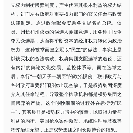
立权力制衡博弈制度，产生代表其根本利益的权力结
构，进而左右政府对重要权力部门的官员任命与政策
法律制定。通过政治献金资助各党提名的总统、议
员、州长和州议员的候选人参加竞选，用各种手段争
夺民众选票，从而将垄断资本的经济权力转化为政治
权力，这种被堂而皇之冠以“民主”的做法，事实上是
以钱买权的合法腐败。权势集团支配选举的途径，还
有内部的舆论文化交易、监控体系等。而在选举之
后，奉行“一朝天子一朝臣”的政治惯例，联邦政府与
各州政府重要部门职位出现空缺，于是权势集团深度
介入其任命过程，导致整个执政机构都是权势集团之
间博弈的产物。这个吵吵闹闹的过程外在标榜为“民
主”，其实质只是权势权力暗中的较量，以取得力量与
利益的均衡。美国枪杀案件频发、系统性种族歧视等
积弊治理无望，正是权势集团之间长期博弈的结果。