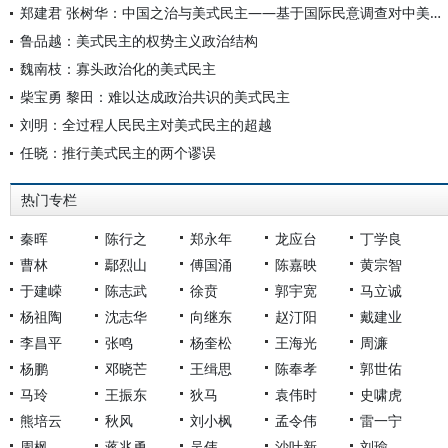
郑建君 张树华：中国之治与美式民主——基于国际民意调查对中美两国的政治认知及比较分析
鲁品越：美式民主的权势主义政治结构
魏南枝：寡头政治化的美式民主
柴宝勇 黎田：难以达成政治共识的美式民主
刘明：全过程人民民主对美式民主的超越
任晓：推行美式民主的两个谬误
热门专栏
秦晖
陈行之
郑永年
龙应台
丁学良
曹林
鄢烈山
傅国涌
陈嘉映
黄宗智
于建嵘
陈志武
徐贲
郭宇宽
马立诚
杨祖陶
沈志华
向继东
赵汀阳
戴建业
李昌平
张鸣
杨奎松
王海光
周濂
杨鹏
邓晓芒
王缉思
陈奉孝
郭世佑
马玲
王振东
狄马
袁伟时
史啸虎
熊培云
秋风
刘小枫
孟令伟
雷一宁
周枫
蒋兆勇
吴伟
沙叶新
刘瑜