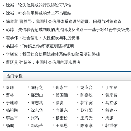
沈岿：论失信惩戒的行政诉讼可诉性
沈岿：社会信用惩戒的禁止不当联结
陈道富 曹胜熙：我国社会信用体系建设的进展、问题与对策建议
彭錞：失信联合惩戒制度的法治困境及出路——
翟学伟：社会信用：人性假设与制度安排
易国祥：“你妈是你妈”该证明还得证明
李晓安：我国社会信用法律体系结构缺陷及演进路径
曹廷贵 孙超英：中国社会信用的现实思考
热门专栏
秦晖
陈行之
郑永年
龙应台
丁学良
曹林
鄢烈山
傅国涌
陈嘉映
黄宗智
于建嵘
陈志武
徐贲
郭宇宽
马立诚
杨祖陶
沈志华
向继东
赵汀阳
戴建业
李昌平
张鸣
杨奎松
王海光
周濂
杨鹏
邓晓芒
王缉思
陈奉孝
郭世佑