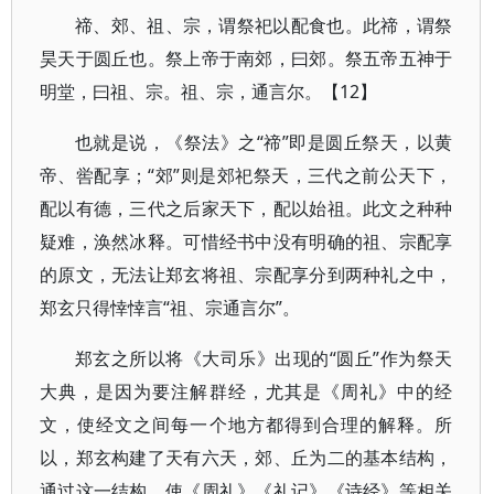
禘、郊、祖、宗，谓祭祀以配食也。此禘，谓祭
昊天于圆丘也。祭上帝于南郊，曰郊。祭五帝五神于
明堂，曰祖、宗。祖、宗，通言尔。【12】
也就是说，《祭法》之“禘”即是圆丘祭天，以黄
帝、喾配享；“郊”则是郊祀祭天，三代之前公天下，
配以有德，三代之后家天下，配以始祖。此文之种种
疑难，涣然冰释。可惜经书中没有明确的祖、宗配享
的原文，无法让郑玄将祖、宗配享分到两种礼之中，
郑玄只得悻悻言“祖、宗通言尔”。
郑玄之所以将《大司乐》出现的“圆丘”作为祭天
大典，是因为要注解群经，尤其是《周礼》中的经
文，使经文之间每一个地方都得到合理的解释。所
以，郑玄构建了天有六天，郊、丘为二的基本结构，
通过这一结构，使《周礼》《礼记》《诗经》等相关