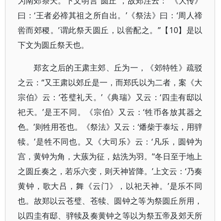
为南郊祭天。下文明言“圆丘”，故郑注云：“《大传》
曰：‘王者必禘其祖之所自出。’《祭法》曰：‘周人禘
喾而郊稷。’谓此祭天圆丘，以喾配之。”【10】是以
下文为圆丘祭天也。
郑玄之后的王肃主郊、丘为一，《郊特牲》疏驳
之云：“又王肃以郊丘是一，而郑氏以为二者，案《大
宗伯》云：‘苍璧礼天。’《典瑞》又云：‘四圭有邸以
祀天。’是王不同。《宗伯》又云：‘牲币各放其器之
色。’则牲用苍也。《祭法》又云：‘燔柴于泰坛，用骍
犊。’是牲不同也。又《大司乐》云：‘凡乐，圆钟为
宫，黄钟为角，大蔟为征，姑洗为羽。’‘冬日至于地上
之圆丘奏之，若乐六变，则天神皆降。’上文云：‘乃奏
黄钟，歌大吕，舞《云门》，以祀天神。’是乐不同
也。故郑以云苍璧、苍犊、圆钟之等为祭圆丘所用，
以四圭有邸、骍犊及奏黄钟之等以为祭五帝及郊天所