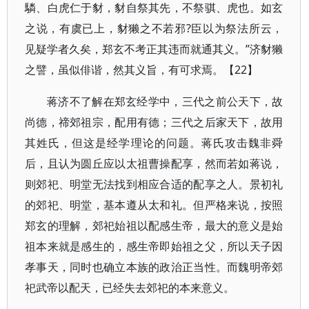
驎、白虎仁于豺，豺自祭其先，不祭骐、虎也。如玄
之说，有虞已上，豺獭之不若邪?臣以为祭法所云，
见疑学者久矣，郑玄不考正其违而就通其义。”济豺獭
之譬，虽似俳谐，然其义旨，有可求焉。【22】
蒋济不了解在郑玄经学中，三代之前公天下，故
尚德，禘郊祖宗，配用有德；三代之后家天下，故用
其姓氏，但这是经学理论的问题。蒋氏攻击魏非舜
后，且认为圆丘应以太祖曹操配享，然而若如蒋说，
则郊祀、明堂无法找到相应合适的配享之人。景初礼
的郊祀、明堂，基本遵从太和礼。但严格来说，按照
郑玄的理解，郊祀始祖以配感生帝，最大的意义是始
祖本来就是感生的，感生帝即始祖之父，所以天子因
孝事天，同时也确立本族的政治正当性。而魏明帝郊
祀武帝以配天，已经失去郊祀的本来意义。