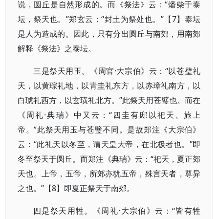
说，圆丘是自然形成的。而《祭法》云：“燔柴于泰
坛，祭天也。”郑玄云：“封土为祭处也。”【7】泰坛
是人为造成的。因此，只有分出圆丘与南郊，用南郊
解释《祭法》之泰坛。
三是祭天用玉。《周官·大宗伯》云：“以苍璧礼
天，以黄琮礼地，以青圭礼东方，以赤璋礼南方，以
白琥礼西方，以玄璜礼北方。”此祭天用苍璧也。而在
《周礼·典瑞》中又云：“四圭有邸以祀天、旅上
帝。”此祭天用玉与苍璧不同。是故郑注《大宗伯》
云：“此礼天以冬至，谓天皇大帝，在北极者也。”即
冬至祭天于圆丘。而郑注《典瑞》云：“祀天，夏正郊
天也。上帝，五帝，所郊亦犹五帝，殊言天者，尊异
之也。”【8】即夏正祭天于南郊。
四是祭天用牲。《周礼·大宗伯》云：“皆有牲