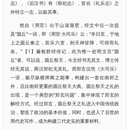
志》，《后汉书》有《祭祀志》，皆在《礼乐志》之
外特立一志，以叙其事。
然自《周官》出于山崖屋壁，经文中仅一次提
及“圆丘”一词，即《周官·大司乐》云：“冬日至，于地
上之圆丘奏之，若乐六变，则天神皆降，可得而礼
矣。”【1】遍检群经传记，此为惟一处明文言“圆
丘”者。可以说，圆丘祭天，今文经书无其文，博士传
经无其说，两汉郊祀无其礼。而郑玄仅凭《大司乐》
一语，极尽纵横捭阖之能事，构建出一套在南郊之
外，且比南郊更重的圆丘祭天大典。圆丘祭天之礼的
出现，是一个典型的“郑玄问题”，集中体现了郑玄的
解经方式。经过郑玄，圆丘祭天之礼进入中国传统政
治，塑造了政治的基本价值，同时，也进入了后世的
周代史写作，成为构建三代史实的重要材料。