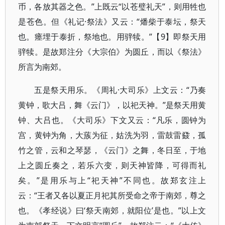
币，各放其器之色。”上既云“以苍璧礼天”，则用牲也
是苍色。但《礼记·祭法》又云：“燔柴于泰坛，祭天
也。瘗埋于泰折，祭地也。用骍犊。”【9】即祭天用
骍犊。是故郑注分《大宗伯》为圆丘，而以《祭法》
所言为南郊。
五是祭天用乐。《周礼·大司乐》上文云：“乃奏
黄钟，歌大吕，舞《云门》，以祀天神。”是祭天用黄
钟、大吕也。《大司乐》下文又云：“凡乐，圆钟为
宫，黄钟为角，大蔟为征，姑洗为羽，雷鼓雷鼗，孤
竹之管，云和之琴瑟，《云门》之舞，冬日至，于地
上之圆丘奏之，若乐六变，则天神皆降，可得而礼
矣。”是用乐与上“祀天神”不同也。故郑玄注上
云：“王者又各以夏正月祀其所受命之帝于南郊，尊之
也。《孝经说》曰‘祭天南郊，就阳位’是也。”以上文