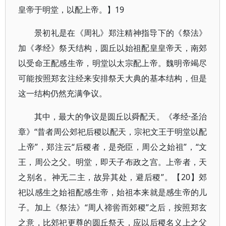
皇帝于明堂，以配上帝。】19
景初礼是在《周礼》郑注精神指导下的《祭法》
加《孝经》祭天结构，圆丘以始祖配皇皇帝天，南郊
以受命王配感生帝，明堂以太宗配上帝。魏明帝竭尽
可能按照郑玄注经来安排祭天大典的基本结构，但是
这一结构仍然充满争议。
其中，最大的争议是圆丘以舜配天。《孝经·圣治
章》“昔者周公郊祀后稷以配天，宗祀文王于明堂以配
上帝”，郑注云“后稷者，是尧臣，周公之始祖”，“文
王，周公之父。明堂，即天子布政之宫。上帝者，天
之别名。神无二主，故异其处，避后稷”。【20】郊
祀以感生之始祖配感生帝，始祖本来就是感生帝的儿
子。加上《祭法》“周人禘喾而郊稷”之后，按照郑玄
之意，比郊祀更尊的圆丘祭天，应以后稷名义上之父