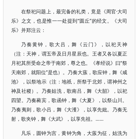
在祭祀问题上，最完备的礼类，竟是《周官·大司
乐》之文，也是惟一一处提到“圆丘”的经文。《大司
乐》并郑注云：
乃奏黄钟，歌大吕，舞《云门》，以祀天神
（注：天神，谓五帝及日月星辰也。王者又各以夏正
月祀其所受命之帝于南郊，尊之也。《孝经说》曰“祭
天南郊，就阳位”是也）。乃奏大蔟，歌应钟，舞《咸
池》，以祭地示（注：地祇，所祭于北郊，谓神州之
神及社稷）。乃奏姑洗，歌南吕，舞《大韶》，以祀
四望。乃奏蕤宾，歌函钟，舞《大夏》，以祭山川。
乃奏夷则，歌小吕，舞《大濩》，以享先妣。乃奏无
射，歌夹钟，舞《大武》，以享先祖。……
凡乐，圆钟为宫，黄钟为角，大蔟为征，姑洗为