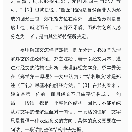
之自然，则未必要在郊，无问东西与南北方皆
可。”【2】也就是说，“圆丘”指的是自然而非人为形
成的圆形土包。郊祀指方位在南郊，圆丘指形制是自
然土包，就此而言，二者并不矛盾。而郑玄之所以必
分之为二者，是由其注经特征所决定。
要理解郑玄怎样把郊祀、圆丘分开，必须首先理
解郑玄的注经特征。郑玄注经，善于以经文为本，通
过对经文的结构性分析，来理解经文本身。桥本秀美
在《郑学第一原理》一文中认为：“‘结构取义’才是郑
注《三礼》最基本的解经方法。”【3】在郑玄看来，
经文是第一位的，而且经文不只由字词构成，一句
话、一段话，都是一个整体的结构，因此，不能单纯
从对文字的理解达至对一句话、一段话的理解，文字
只是提供一种表达意义的方向，具体的意义更要在一
句话、一段话的整体结构中去把握。