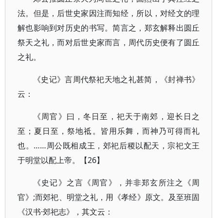
法。但是，后世史家因注而知经，所以，对经文的理
解也影响到对历史的书写。简言之，郑玄解释出圆丘
祭天之礼，而对后世史家而言，周代历史便有了圆丘
之礼。
《史记》言周代祭祀天地之礼甚简，《封禅书》
云：
《周官》曰，冬日至，祀天于南郊，迎长日之
至；夏日至，祭地祗。皆用乐舞，而神乃可得而礼
也。……周公既相成王，郊祀后稷以配天，宗祀文王
于明堂以配上帝。【26】
《史记》之言《周官》，并非郑玄所注之《周
官》;而郊祀、明堂之礼，用《孝经》原文。及至班固
《汉书·郊祀志》，其文云：