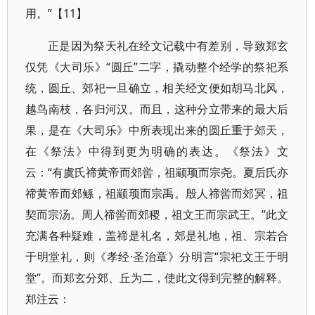
用。”【11】
正是因为祭天礼在经文记载中有差别，导致郑玄
仅凭《大司乐》“圆丘”二字，撬动整个经学的祭祀系
统，圆丘、郊祀一旦确立，相关经文便如胡马北风，
越鸟南枝，各归河汉。而且，这种分立带来的最大后
果，是在《大司乐》中所表现出来的圆丘重于郊天，
在《祭法》中得到更为明确的表达。《祭法》文
云：“有虞氏禘黄帝而郊喾，祖颛顼而宗尧。夏后氏亦
禘黄帝而郊鲧，祖颛顼而宗禹。殷人禘喾而郊冥，祖
契而宗汤。周人禘喾而郊稷，祖文王而宗武王。”此文
充满各种疑难，盖禘是礼名，郊是礼地，祖、宗若合
于明堂礼，则《孝经·圣治章》分明言“宗祀文王于明
堂”。而郑玄分郊、丘为二，使此文得到完整的解释。
郑注云：