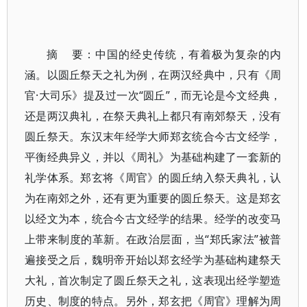
摘 要：中国的经史传统，有着极为复杂的内
涵。以圆丘祭天之礼为例，在两汉经典中，只有《周
官·大司乐》提及过一次“圆丘”，而无论是今文经典，
还是两汉典礼，在祭天典礼上都只有南郊祭天，没有
圆丘祭天。东汉末年经学大师郑玄统合今古文经学，
平衡经典异义，并以《周礼》为基础构建了一套新的
礼学体系。郑玄将《周官》的圆丘纳入祭天典礼，认
为在南郊之外，还有更为重要的圆丘祭天。这是郑玄
以经文为本，统合今古文经学的结果。经学的改变马
上带来制度的革新。在政治层面，当“郑氏家法”被普
遍接受之后，魏明帝开始以郑玄经学为基础构建祭天
大礼，首次制定了圆丘祭天之礼，这表现出经学塑造
历史、制度的特点。另外，郑玄把《周官》理解为周