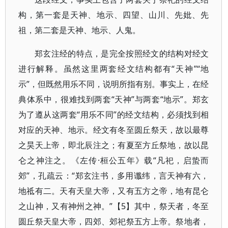
构，第一套是天神、地示、四望、山川、先妣、先
祖，第二套是天神、地示、人鬼。
郑玄注经的特点，是完全按照经文的结构对经文
进行解释。虽然这里两套经文结构都有“天神”“地
示”，但既然用乐不同，说明所指有别。事实上，在经
典体系中，很难找到两套“天神”与两套“地示”。郑玄
为了遵从这两套“用乐不同”的经文结构，必须找到相
对应的天神、地示。经文有冬至圆丘祭天，故以最尊
之昊天上帝，即北辰注之；有夏至方丘祭地，故以昆
仑之神注之。《左传·桓公五年》载“凡祀，启蛰而
郊”，孔疏云：“郑玄注书，多用谶纬，言天神有六，
地祗有二。天有天皇大帝，又有五方之帝，地有昆仑
之山神，又有神州之神。”【5】其中，祭天者，冬至
圆丘祭天皇大帝，四郊、郊祀祭五方上帝。祭地者，