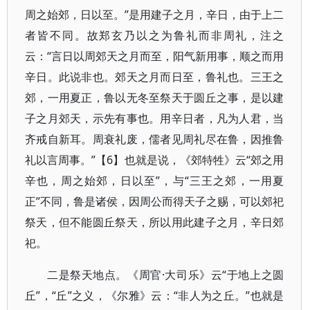
周之始郊，日以至。”是用建子之月，辛日，由于上二
者皆不同。故郑玄乃以之为鲁礼而非周礼，注之
云：“言日以周郊天之月而至，阳气新用事，顺之而用
辛日。此说非也。郊天之月而日至，鲁礼也。三王之
郊，一用夏正，鲁以无冬至祭天于圆丘之事，是以建
子之月郊天，示先有事也。用辛日者，凡为人君，当
齐戒自新耳。周衰礼废，儒者见周礼尽在鲁，因推鲁
礼以言周事。”【6】也就是说，《郊特牲》云“郊之用
辛也，周之始郊，日以至”，与“三王之郊，一用夏
正”不同，鲁是诸侯，因周公而得天子之赐，可以郊祀
祭天，但不能圆丘祭天，所以用此建子之月，辛日郊
祀。
二是祭天地点。《周官·大司乐》云“于地上之圆
丘”，“丘”之义，《尔雅》云：“非人为之丘。”也就是