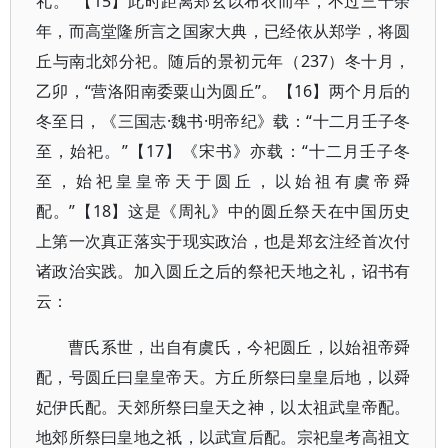
礼。”【15】此时距离郑玄以布衣而卒，不过三十余
年，而高堂隆所言之国家大典，已经依从郑学，将圆
丘与南北郊分祀。随后的景初元年（237）冬十月，
乙卯，“营洛阳南委粟山为圆丘”。【16】两个月后的
冬至日，《三国志·魏书·明帝纪》载：“十二月壬子冬
至，始祀。”【17】《宋书》亦载：“十二月壬子冬
至，始祀皇皇帝天于圆丘，以始祖有虞帝舜
配。”【18】这是《周礼》中的圆丘祭天在中国历史
上第一次真正落实于现实政治，也是郑玄注经首次付
诸政治实践。加入圆丘之后的祭祀天地之礼，诏书有
云：
曹氏系世，出自有虞氏，今祀圆丘，以始祖帝舜
配，号圆丘曰皇皇帝天。方丘所祭曰皇皇后地，以舜
妃伊氏配。天郊所祭曰皇天之神，以太祖武皇帝配。
地郊所祭曰皇地之祇，以武宣后配。宗祀皇考高祖文