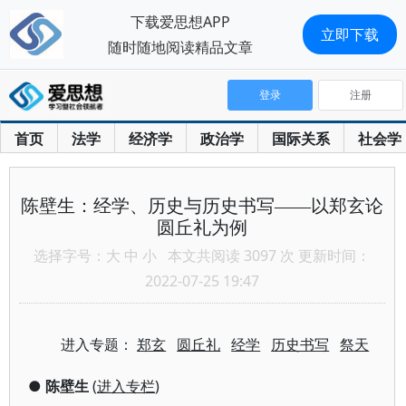
下载爱思想APP
立即下载
随时随地阅读精品文章
登录
注册
首页
法学
经济学
政治学
国际关系
社会学
陈壁生：经学、历史与历史书写——以郑玄论
圆丘礼为例
选择字号：
大
中
小
本文共阅读 3097 次 更新时间：
2022-07-25 19:47
进入专题：
郑玄
圆丘礼
经学
历史书写
祭天
●
陈壁生
(
进入专栏
)