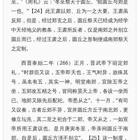
至。’《周礼》云：‘冬至祭天于圆丘。’知圆丘与郊是
一也。”【24】此王肃以郊、丘为一之大要。王肃虽
反郑，但是，经过郑玄之后，圆丘祭天已经成为经学
中天经地义的教条，王肃所反者，仅是南郊之外别立
圆丘而已，经过王肃之后，圆丘之形制便成南郊祭天
之定制。
西晋泰始二年（266）正月，晋武帝下诏定郊
礼，“时群臣又议，五帝即天也，王气时异，故殊其
号，虽名有五，其实一神。明堂南郊，宜除五帝之
坐，五郊改五精之号，皆同称昊天上帝，各设一坐而
已。地郊又除先后配祀。帝悉从之”。十一月，“有司
又议奏，古者丘郊不异，宜并圆丘方丘于南北郊，更
修立坛兆，其二至之祀合于二郊。帝又从之，一如宣
帝所用王肃议也。是月庚寅冬至，帝亲祠圆丘于南
郊。自是后，圆丘方泽不别立”。【25】这一制度，