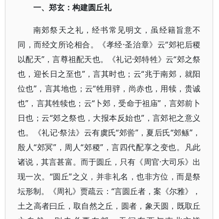
一、郑玄：构建圆丘礼
南郊祭天之礼，经书常见明文，虽经籍旨意不
同，而经文所论相合。《孝经·圣治章》云“郊祀后稷
以配天”，言尊祖配天也。《礼记·郊特牲》云“郊之祭
也，迎长日之至也”，言其时也；云“兆于南郊，就阳
位也”，言其地也；云“牲用骍，尚赤也，用犊，贵诚
也”，言其牲犊也；云“卜郊，受命于祖庙”，言郊前卜
日也；云“郊之祭也，大报本反始也”，言郊祀之意义
也。《礼记·祭法》云有虞氏“郊喾”，夏后氏“郊鲧”，
殷人“郊冥”，周人“郊稷”，言四代配享之变也。凡此
诸说，其言甚富。而于圆丘，只有《周官·大司乐》出
现一次。“圆丘”之义，并非礼名，也非方位，而是祭
坛形制。《周礼》贾疏云：“言圆丘者，案《尔雅》，
土之高者曰丘，取自然之丘，圆者，象天圆，既取丘