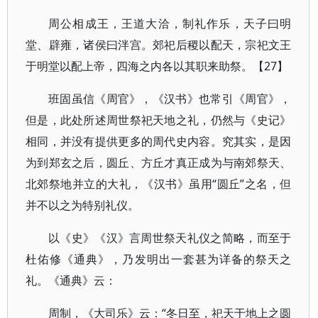
周公相成王，王道大洽，制礼作乐，天子曰明
堂、辟雍，诸侯曰泮宫。郊祀后稷以配天，宗祀文王
于明堂以配上帝，四海之内各以其职来助祭。【27】
班固虽信《周官》，《汉书》也常引《周官》，
但是，此处所述周世祭祀天地之礼，仍然与《史记》
相同，并没有提供更多的周代史内容。究其实，是因
为到郑玄之后，圆丘、方丘才真正成为与南郊祭天、
北郊祭地并立的大礼，《汉书》虽用“圆丘”之名，但
并不以之为特别礼仪。
以《史》《汉》言周世祭天礼仪之简略，而至于
杜佑修《通典》，乃发明出一套甚为详备的祭天之
礼。《通典》云：
周制，《大司乐》云：“冬日至，祀天于地上之圆