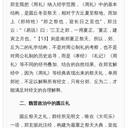
郑玄既把《周礼》纳入经学范围，《周礼》中的基本
结构，是圆丘冬至祭天，相对于方丘夏至祭地。而加
上《郊特牲》“郊之祭也，迎长日之至也”，郑注
云：“《易说》曰：‘三王之郊，一用夏正。’夏正，建
寅之月也。”【13】则是南郊夏正祭天。所以，郊、
丘为二的礼学结构，不是对周公制礼的考察，也不是
对周公礼制的历史追寻，而是《孝经》《礼记》《周
礼》等不同的经书叠加、结合的自然结果。在郑玄解
经中，因为《周礼》等经典表现出来的祭天礼，单用
郊祀，不足以解释所有经文，只有分郊、丘为二，才
能满足对经文的合理解释。
二、魏晋政治中的圆丘礼
圆丘祭天之礼，群经所见明文，唯在《大司乐》
一语，郑玄据此注经，构建为最重之祭天大典，皇侃