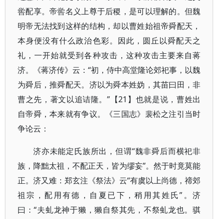
喾配享。帝喾名义上尊于后稷，是可以理解的。但魏
明帝无法找到这样的结构，却以曹姓始祖帝舜配天，
本身便没有什么政治色彩。因此，圆丘以舜配天之
礼，一开始就受到各种攻击，这种攻击主要来自蒋
济。《蒋济传》云：“初，侍中高堂隆论郊祀事，以魏
为舜后，推舜配天。济以为舜本姓妫，其苗曰田，非
曹之先，著文以追诘隆。”【21】也就是说，曹姓出
自帝舜，本来就有争议。《三国志》裴松之注引当时
争论云：
济亦未能定氏族所出，但谓“魏非舜后而横祀非
族，降黜太祖，不配正天，皆为缪妄”。然于时竟莫能
正。济又难：郑玄注《祭法》云“有虞以上尚德，禘郊
祖宗，配用有德，自夏已下，稍用其姓氏”。济
曰：“夫虬龙神于獭，獭自祭其先，不祭虬龙也。骐