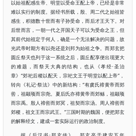
以始祖配感生帝、明堂以受命王配上帝，已经是非常
难以实行的制度。据经书所载，殷、周二代之始祖皆
感生，积德数十世而有子孙受命，而后才王天下。对
后世而言，一朝一代之开国天子可以为受命之王，但
其前代始祖定于何人，确是一个无法解决的问题，故
光武帝时期方有以尧还是刘邦为始祖之争。而郑玄把
圆丘祭天也列于这一系统之后，圆丘配享便出现更大
的难题，而祭天大典的结构，也从《孝经·圣治
章》“郊祀后稷以配天，宗祀文王于明堂以配上帝”，
转向《礼记·祭法》中的新结构：“有虞氏禘黄帝而郊
喾，祖颛顼而宗尧。夏后氏亦禘黄帝而郊鲧，祖颛顼
而宗禹。殷人禘喾而郊冥，祖契而宗汤。周人禘喾而
郊稷，祖文王而宗武王。”三国时期的魏国，便把郑玄
的解释经文，建成一套实际运行的政治制度。
据《后汉书·郑玄传》，郑玄卒于建安五年