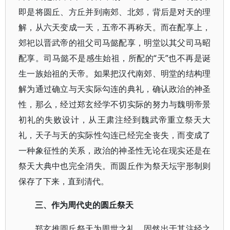
即是将圆丘、方丘并到南郊、北郊，背后是对天的理
解，从六天变成一天，五帝不再称天。而在配享上，
郊祀以晋武帝的祖父司马懿配享，明堂以其父司马昭
配享。司马懿不是感生始祖，所配的“天”也不再是诞
生一族始祖的天帝。如果把汉代南郊、明堂的结构理
解为通过确立与天实际勾连的典礼，确认政治的神圣
性，那么，经过郑玄经学不切实际的努力与魏明帝景
初礼的失败设计，从王肃注经到魏武帝重立祭天大
礼，天子与天的实际性勾连已经完全丧失，而变成了
一种象征性的关系，政治的神圣性无论在现实还是在
祭天大典中也完全消失。而圆丘作为祭天坛宇形制则
保存了下来，直到清代。
三、作为周代史的圆丘祭天
郑玄推圆丘祭天为周世之礼，固然出于其注经之