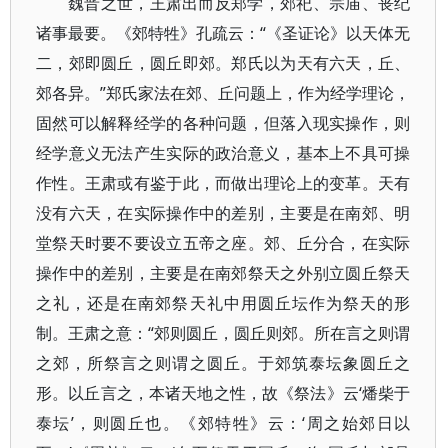
魏晋之世，王肃出而反郑学，郊祀、宗庙、丧纪
诸事最要。《郊特牲》孔疏云：“《圣证论》以天体无
二，郊即圆丘，圆丘即郊。郑氏以为天有六天，丘、
郊各异。”郑氏家法在郊、丘问题上，作为经学理论，
固然可以解释经学的各种问题，但落入现实操作，则
经学意义无法产生实际的政治意义，基本上不具可操
作性。王肃或有鉴于此，而做出理论上的变革。天有
没有六天，在实际操作中的差别，主要是在南郊、明
堂祭天时要不要设立五帝之座。郊、丘分合，在实际
操作中的差别，主要是在南郊祭天之外别立圆丘祭天
之礼，还是在南郊祭天礼中用圆丘坛作为祭天的形
制。王肃之意：“郊则圆丘，圆丘则郊。所在言之则谓
之郊，所祭言之则谓之圆丘。于郊筑泰坛象圆丘之
形。以丘言之，本诸天地之性，故《祭法》云‘燔柴于
泰坛’，则圆丘也。《郊特牲》云：‘周之始郊日以