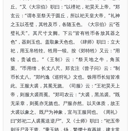
丘。”又《大宗伯》职曰：“以禋祀，祀昊天上帝。”郑
玄云：“谓冬至祭天于圆丘，所以祀天皇大帝。”礼神
之玉以苍璧，其牲及币，各随玉色。《大宗伯》云“苍
璧礼天”。其尺寸文阙。下云“皆有牲币各放其器之
色”，器则玉也。盖取象天色也。《肆师》职曰：立大
祀，用玉帛牲牷。牲用一犊。按《郊特牲》又云：“用
犊，贵诚也。”《王制》云：“祭天地之牛，角茧
栗。”币用缯，长丈八尺。郑玄注《曾子问》云：“制
币长丈八。”郑约逸《巡狩礼》文也。馀用币长短皆准
此。王服大裘，其冕无旒。《司服》云：“王祀昊天上
帝，则服大裘而冕。”郑司农云：“大裘，黑羔裘。”既
无采章，则冕亦无旒也。尸服亦然。以天体质，故王
大裘以象之。既尸为神象，宜与王服同也。《周礼》
曰“郊祀二人裘冕送逆尸”。又《士师》职曰：“祀五帝
则沃尸及王盥。”乘玉辂，钖，繁缨十有再就，建太常