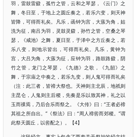
羽，雷鼓雷鼗，孤竹之管，云和之琴瑟，《云门》之
舞，冬日至，于地上之圆丘奏之，若乐六变，则天神
皆降，可得而礼矣。凡乐，函钟为宫，大蔟为角，姑
洗为征，南吕为羽，灵鼓灵鼗，孙竹之管，空桑之琴
瑟，《咸池》之舞，夏日至，于泽中之方丘奏之，若
乐八变，则地示皆出，可得而礼矣。凡乐，黄钟为
宫，大吕为角，大蔟为征，应钟为羽，路鼓路鼗，阴
竹之管，龙门之琴瑟，《九德》之歌，《九韶》之
舞，于宗庙之中奏之，若乐九变，则人鬼可得而礼矣
（注：此三者，皆禘大祭也。天神则主北辰，地祇则
主昆仑，人鬼则主后稷，先奏是乐以致其神，礼之以
玉而祼焉，乃后合乐而祭之。《大传》曰：“王者必禘
其祖之所自出。”《祭法》曰：“周人禘喾而郊稷。”谓
此祭天圆丘，以喾配之）。【4】
这段经文，事实上包含了两套关于祭祀的经文结