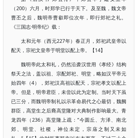
（200）六月，时郑学已行于天下。及至魏，魏文帝
曹丕之后，魏明帝曹叡即位次年，即行郊祀之礼。
《三国志·明帝纪》载：
太和元年（西元227年）春正月，郊祀武皇帝以
配天，宗祀文皇帝于明堂以配上帝。【14】
魏明帝此太和礼，仍然沿袭汉世用《孝经》结构
祭天之法，盖以祖、宗配郊祀、明堂，略如汉平帝元
始四年（4），郊祀汉高祖以配天，宗祀孝文以配上
帝。但是，明帝君臣，未尝以此为定制。当时天下虽
已三分，而魏明帝制礼以示革命易代之心最切，魏阙
群臣，高堂生之后裔高堂隆对大典制作影响最大。青
龙四年（236）高堂隆上疏：“今圆丘、方泽、南北
郊、明堂、社稷，神位未定，宗庙之制又未如