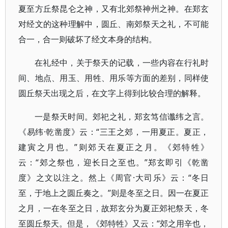
夏至方丘祭昆仑之神，又有北郊祭神州之神。在郑玄
对经文的这种理解中，圆丘、南郊祭天之礼，不可能
合一，合一则破坏了经文本身的结构。
在礼经中，关于祭天的记载，一些内容在行礼时
间、地点、用玉、用牲、用乐等方面的差别，同样使
圆丘祭天出现之后，在文字上得到比较合理的解释。
一是祭天时间。郊祀之礼，郑玄笃信谶纬之言。
《易纬·乾凿度》云：“三王之郊，一用夏正。夏正，
建寅之月也。”则郊天在夏正之月。《郊特牲》
云：“郊之祭也，迎长日之至也。”郑玄即引《乾凿
度》之文以注之。然上《周官·大司乐》云：“冬日
至，于地上之圆丘奏之。”则是冬至之日。因一在夏正
之月，一在冬至之日，故郑玄分为夏正郊祀祭天，冬
至圆丘祭天。但是，《郊特牲》又云：“郊之用辛也，