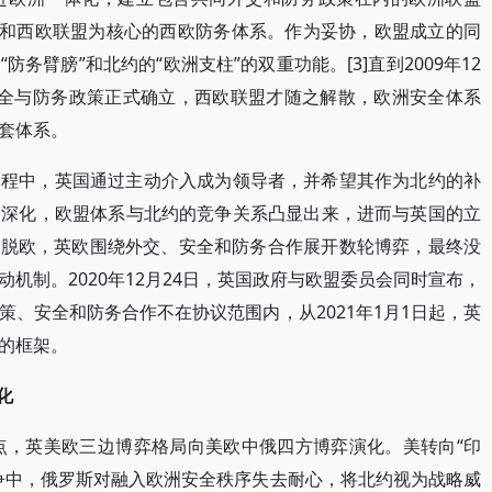
约和西欧联盟为核心的西欧防务体系。作为妥协，欧盟成立的同
务臂膀”和北约的“欧洲支柱”的双重功能。[3]直到2009年12
安全与防务政策正式确立，西欧联盟才随之解散，欧洲安全体系
套体系。
过程中，英国通过主动介入成为领导者，并希望其作为北约的补
的深化，欧盟体系与北约的竞争关系凸显出来，进而与英国的立
公投脱欧，英欧围绕外交、安全和防务合作展开数轮博弈，最终没
机制。2020年12月24日，英国政府与欧盟委员会同时宣布，
、安全和防务合作不在协议范围内，从2021年1月1日起，英
的框架。
化
拐点，英美欧三边博弈格局向美欧中俄四方博弈演化。美转向“印
争中，俄罗斯对融入欧洲安全秩序失去耐心，将北约视为战略威