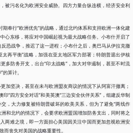
枪，被污名化为欧洲安全威胁。四方力量合纵连横，经济安全利
时期奉行“欧洲优先”的战略，通过北约体系和支持欧洲一体化建
治中心东移，将应对中国崛起视为最大战略任务。小布什开启了
转向反恐战争，推迟了这一进程；小布什之后，奥巴马从伊拉克撤
亚太再平衡”战略，加强在亚太地区军力部署；特朗普退出伊核
更多防务开支，出台“印太战略”，加大对华遏制，甚至不时流
”的算计。
决心更加坚决，甚至在未与欧洲盟友商议的情况下从阿富汗撤离；
澳印“四方安全对话”和美英澳“三边安全伙伴关系”，组建反华制
外交，大力修复被特朗普破坏的欧美关系，但为了避免“两线作
欧洲和北约的情况下，会要求欧洲盟国增加防务支出，同时将之
陷入两难之境，即一方面担心美国因关注中国而更加忽视欧洲安
致而丧失对美国的战略重要性。