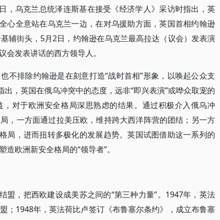
5日，乌克兰总统泽连斯基在接受《经济学人》采访时指出，英
是全心全意站在乌克兰一边，在对乌援助方面，英国首相约翰逊
身基辅街头，5月2日，约翰逊在乌克兰最高拉达（议会）发表演
议会发表讲话的西方领导人。
也不排除约翰逊是在刻意打造“战时首相”形象，以唤起公众支
指出，英国在俄乌冲突中的态度，远非“即兴表演”或哗众取宠的
益，对于欧洲安全格局深思熟虑的结果。通过积极介入俄乌冲
格局，一方面通过拉美压欧，维持跨大西洋阵营的团结；另一方
极格局，进而扭转多极化的发展趋势。英国试图借助这一系列的
塑造欧洲新安全格局的“领导者”。
结盟，把西欧建设成美苏之间的“第三种力量”。1947年，英法
盟；1948年，英法荷比卢签订《布鲁塞尔条约》，成立布鲁塞