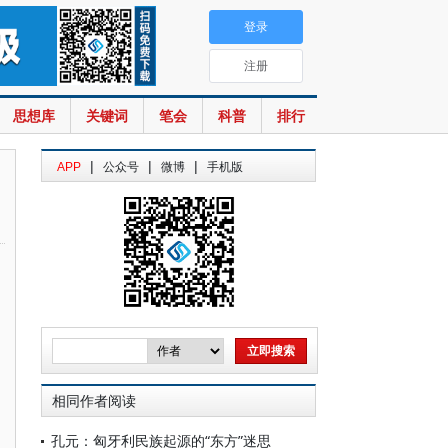
登录
注册
思想库
关键词
笔会
科普
排行
|
|
|
APP
公众号
微博
手机版
相同作者阅读
孔元：匈牙利民族起源的“东方”迷思