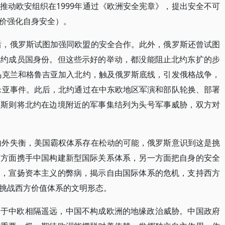
推动欧安组织在1999年通过《欧洲安全宪章》，提出安全不可
价强化自身安全）。
之后，俄罗斯试图加强同欧盟的安全合作。此外，俄罗斯还曾试图
北约成员国身份。但这些示好的举动，都没能阻止北约东扩的步
持乌克兰和格鲁吉亚加入北约，触及俄罗斯底线，引发俄格战争，
里米亚事件。此后，北约通过在中东欧地区军演和部队轮换、部署
罗斯则将北约在边境附近的军事集结列为头号军事威胁，双方对
系内外失衡，美国霸权体系存在松动的可能，俄罗斯意识到这是挑
一方面携手中国构建新型国际关系体系，另一方面把自身的安全
中，宣扬资本主义的弊病，揭示自由国际体系的危机，支持西方
挑战西方价值体系的文明形态。
由于中欧相隔遥远，中国不构成欧洲的地缘政治威胁。中国政府