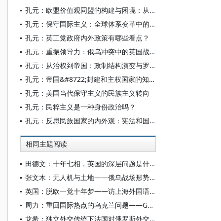
孔元：欧盟价值观同盟的构建与困境：从基督教民主到普世主义的演进与挑战
孔元：保守国际主义：全球体系变革中的匈牙利自强之道
孔元：英工党政府内外政策有哪些看点？
孔元：重振领导力：俄乌冲突中的英国战略
孔元：从治权到帝国：政制结构演变与罗马普世主义的生成
孔元：帝国&#8722;封建和主权国家的知识转型：以欧洲法学史为中心的考察
孔元：美国当代保守主义的民族主义转向
孔元：民粹主义是一种身份政治吗？
孔元：反思民族国家的内外观：宪法和国际法的视角
相同主题阅读
田德文：十年七相，英国的深层问题是什么
张文木：无人机与土地——俄乌战场形势分析
英国：脱欧一觉十年梦——访上海外国语大学欧洲研究所执行所长胡春春
周力：重回国际热点的乌克兰问题——G7峰会同俄罗斯新一轮的较量
龙希：独立外交传统下法国对俄罗斯外交政策的转向与再平衡