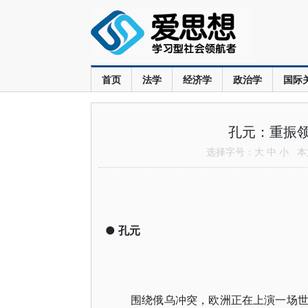
首页
法学
经济学
政治学
国际
孔元：重振
选择字号：
大
中
小
本文
●
孔元
围绕俄乌冲突，欧洲正在上演一场