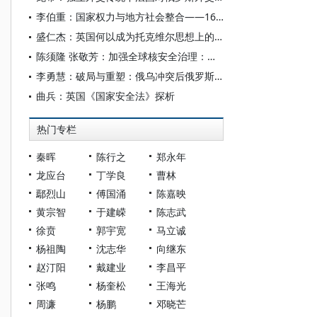
李伯重：国家权力与地方社会整合——16—18世纪中国江南地区与英国的比较
盛仁杰：英国何以成为托克维尔思想上的第二故乡？
陈须隆 张敬芳：加强全球核安全治理：俄乌冲突对全球核态势的影响及其应对
李勇慧：破局与重塑：俄乌冲突后俄罗斯外交特点
曲兵：英国《国家安全法》探析
热门专栏
秦晖
陈行之
郑永年
龙应台
丁学良
曹林
鄢烈山
傅国涌
陈嘉映
黄宗智
于建嵘
陈志武
徐贲
郭宇宽
马立诚
杨祖陶
沈志华
向继东
赵汀阳
戴建业
李昌平
张鸣
杨奎松
王海光
周濂
杨鹏
邓晓芒