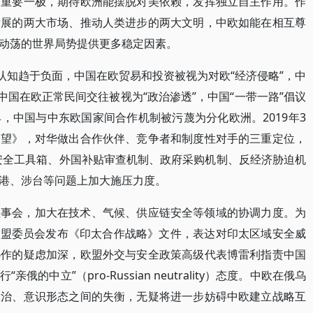
的重要一极，期待欧洲能摆脱对美依赖，发挥独立自主作用。作
发展的两大市场、推动人类进步的两大文明，中欧如能在相互尊
动荡的世界局势提供更多稳定因素。
认知趋于负面，中国在欧贸易和投资被视为对欧“经济侵略”，中
中国在欧正常民间交往被视为“政治渗透”，中国“一带一路”倡议
，中国与中东欧国家间合作机制被污蔑为分化欧洲。2019年3
展望》，对华做出合作伙伴、竞争者和制度性对手的三重定位，
安全工具箱、外国补贴审查机制、政府采购机制、反经济胁迫机
港、涉台等问题上加大施压力度。
理事会，加大在技术、气候、供应链安全等领域的协调力度。为
，欧盟委员会发布《印太合作战略》文件，表达对印太区域安全威
协作的疑虑加深，欧盟外交与安全政策高级代表博雷利指责中国
中立”（pro-Russian neutrality）态度。中欧在俄乌
政治、意识形态之间的失衡，无疑将进一步妨碍中欧建立战略互