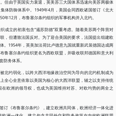
盟。但由于英国实力衰退，英美苏三大国体系迅速向美苏两极体
集体防御体系中。1949年4月，美国会同西欧诸国签订《北大
50年12月，布鲁塞尔条约组织的军事机构并入北约。
织成立的初衷包含“遏苏防德”双重考虑。随着美苏两个阵营对
苏联，但遭致法国反对。为了迎合美国的要求，法国提出组建欧
体。1954年，英美加法荷比卢德意九国就重新武装德国达成两
将布鲁塞尔条约组织更名为西欧联盟，并吸收联邦德国和意大利
套防务体系。
能被北约弱化，以跨大西洋地缘政治空间为导向的北约机制成为
题上全心全意依靠以美国为核心的大西洋联盟，辅之以支持传统
国在欧洲的领导权，也成为英国维持对苏、对欧均势的两全之
外长签订《布鲁塞尔条约》，建立欧洲共同体，欧洲经济一体化进
进欧洲一体化，建立包含共同外交和防务政策在内的欧洲联盟