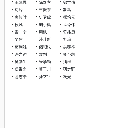
王缉思
陈奉孝
郭世佑
马玲
王振东
狄马
袁伟时
史啸虎
熊培云
秋风
刘小枫
孟令伟
雷一宁
周枫
蒋兆勇
吴伟
沙叶新
刘瑜
葛剑雄
储昭根
吴稼祥
许之远
袁刚
杨小凯
吴励生
朱学勤
潘维
郑秉文
莫于川
羽之野
谢志浩
孙立平
杨光