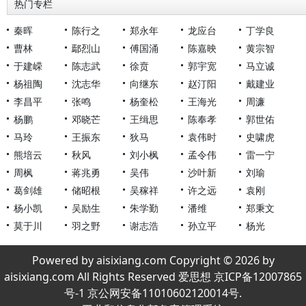
热门专栏
秦晖
陈行之
郑永年
龙应台
丁学良
曹林
鄢烈山
傅国涌
陈嘉映
黄宗智
于建嵘
陈志武
徐贲
郭宇宽
马立诚
杨祖陶
沈志华
向继东
赵汀阳
戴建业
李昌平
张鸣
杨奎松
王海光
周濂
杨鹏
邓晓芒
王缉思
陈奉孝
郭世佑
马玲
王振东
狄马
袁伟时
史啸虎
熊培云
秋风
刘小枫
孟令伟
雷一宁
周枫
蒋兆勇
吴伟
沙叶新
刘瑜
葛剑雄
储昭根
吴稼祥
许之远
袁刚
杨小凯
吴励生
朱学勤
潘维
郑秉文
莫于川
羽之野
谢志浩
孙立平
杨光
Powered by aisixiang.com Copyright © 2026 by
aisixiang.com All Rights Reserved 爱思想 京ICP备12007865
号-1 京公网安备11010602120014号.