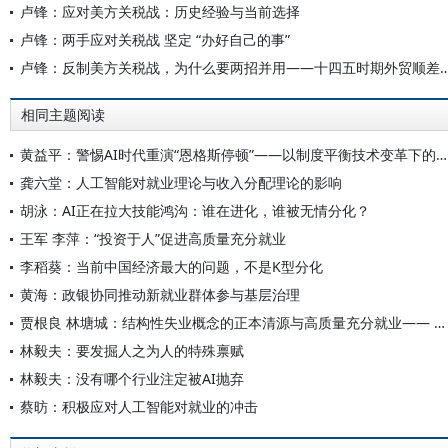
卢锋：应对美方关税战：历史经验与当前选择
卢锋：两手应对关税战 坚定 “办好自己的事”
卢锋：反制美方关税战，为什么要两招并用——十四五时期外
相同主题阅读
黄益平：警惕AI时代重演“恩格斯停顿”——以制度平衡技术变革下的收入分配
龚六堂：人工智能对就业理论与收入分配理论的影响
胡泳：AI正在拉大技能鸿沟：谁在进化，谁被无情分化？
王军 李萍：“投资于人”促进高质量充分就业
李稻葵：当前中国经济最大的问题，不是K型分化
黄海：政银协同推动新就业群体参与基层治理
贾根良 林塘城：结构性失业概念的正本清源与高质量充分就业—— 基于经济学说史的考察
林毅夫：要发掘人之为人的特殊禀赋
林毅夫：没有哪个行业注定被AI抛弃
蔡昉：积极应对人工智能对就业的冲击