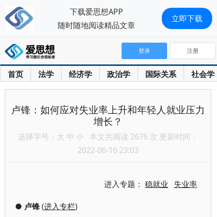
下载爱思想APP
立即下载
随时随地阅读精品文章
登录
注册
首页
法学
经济学
政治学
国际关系
社会学
卢锋：如何应对失业率上升和年轻人就业压力
增长？
选择字号：
大
中
小
本文共阅读 2676 次 更新时间：
2022-06-16 23:03
进入专题：
稳就业
失业率
●
卢锋
(
进入专栏
)