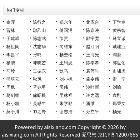
热门专栏
秦晖
陈行之
郑永年
龙应台
丁学良
曹林
鄢烈山
傅国涌
陈嘉映
黄宗智
于建嵘
陈志武
徐贲
郭宇宽
马立诚
杨祖陶
沈志华
向继东
赵汀阳
戴建业
李昌平
张鸣
杨奎松
王海光
周濂
杨鹏
邓晓芒
王缉思
陈奉孝
郭世佑
马玲
王振东
狄马
袁伟时
史啸虎
熊培云
秋风
刘小枫
孟令伟
雷一宁
周枫
蒋兆勇
吴伟
沙叶新
刘瑜
葛剑雄
储昭根
吴稼祥
许之远
袁刚
杨小凯
吴励生
朱学勤
潘维
郑秉文
莫于川
羽之野
谢志浩
孙立平
杨光
Powered by aisixiang.com Copyright © 2026 by
aisixiang.com All Rights Reserved 爱思想 京ICP备12007865