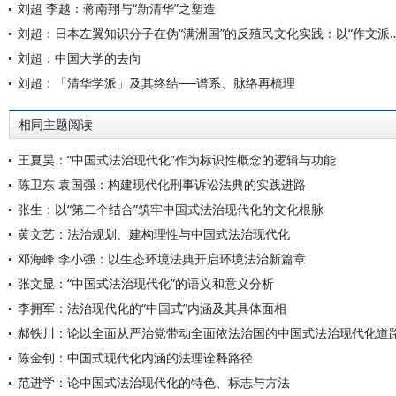
刘超 李越：蒋南翔与“新清华”之塑造
刘超：日本左翼知识分子在伪“满洲国”的反殖民
刘超：中国大学的去向
刘超：「清华学派」及其终结──谱系、脉络再梳理
相同主题阅读
王夏昊：“中国式法治现代化”作为标识性概念的逻辑与功能
陈卫东 袁国强：构建现代化刑事诉讼法典的实践进路
张生：以“第二个结合”筑牢中国式法治现代化的文化根脉
黄文艺：法治规划、建构理性与中国式法治现代化
邓海峰 李小强：以生态环境法典开启环境法治新篇章
张文显：“中国式法治现代化”的语义和意义分析
李拥军：法治现代化的“中国式”内涵及其具体面相
郝铁川：论以全面从严治党带动全面依法治国的中国式法治现代化道
陈金钊：中国式现代化内涵的法理诠释路径
范进学：论中国式法治现代化的特色、标志与方法