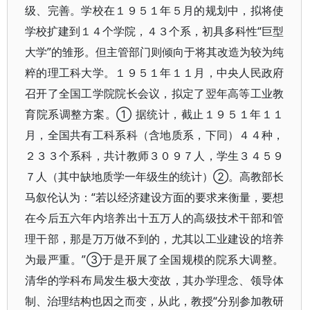
级、完善。学校在１９５１年５月的规划中，拟将使
学校扩建到１４个学院，４３个系，初具多科性“巨型
大学”的雏形。但主管部门则倾向于将其改造为较为纯
粹的理工科大学。１９５１年１１月，中央人民政府
召开了全国工学院院长会议，拟定了翌年高等工业教
育院系调整方案。① 据统计，截止１９５１年１１
月，全国共有工科系科（含地质系，下同）４４种，
２３３个系科，共计教师３０９７人，学生３４５９
７人（其中缺地质学一年级生的统计）②。高教部长
马叙伦认为：“若以经济建设方面的要求来衡量，要想
在今后五六年内培养出十五万人的高级技术干部和管
理干部，那是万万做不到的，尤其以工业建设的培养
为最严重。”③于是开展了全国规模的院系大调整。
清华的学科布局发生极大变故，其办学理念、领导体
制、治理结构也因之而变，从此，教授“分别参加教研