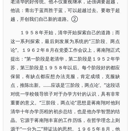
老清华的好传统。他不仅重视继承，还强调要超越，
他说：青出于蓝而胜于蓝，可以超越过去。要敢于超
越，开创我们自己新的道路。②
１９５８年开始，清华开始探索自己的道路；而
这一系列探索，最后则发展为系统的“三阶段、两点
论”。１９６２年８月在党委工作会议上，蒋南翔正式
提出：“第一阶段是老清华，第二阶段是１９５２年学
苏，第三阶段是１９５８年以后。每个阶段好的都应
保留，有缺点都应想办法克服，肯定成绩，克服缺
点，推陈出新。……应该是‘三阶段，两点论’。”这段话
对统一学校领导班子对于办学方针的认识，具有非常
重要的意义。“三阶段，两点论”思想是蒋南翔对他到
清华十年办学历程的初步总结，也是他办学智慧的结
晶。它源于蒋南翔丰富的工作历练，在哲学理念上则
源于“一分为二”辩证法的思想。１９６５年８月，他