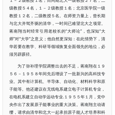
１－２级教授１名；而同期北大一级教授２７名，二
级教授５４名，１－２级教授１名；北京医学院一级
教授１２名，二级教授５名。在师资力量上，曾长期
与北大并驾齐驱的清华，一时间已难望北大之项背。
蒋南翔当时经常引用老校长的“大师论”，也深知“大
师”对“大学”之意义；他自然更深知：在此情势下，清
华若要在教学、科研等领域恢复全面领先的地位，必
须另辟蹊径。
为了弥补理学院调整出去的不足，蒋南翔在１９
５６－１９５８年间先后增设了一批新兴的高科技专
业。其中有计算机、半导体、自动化、材料科学和原
子能等。他还建议在无线电系建立电子计算机专业，
在电机系建立自动学远动专业.１９５５年１月，党中
央作出了发展原子能事业的重大决策。蒋南翔主动请
缨，请求由清华和北大一起承担原子能人才培养和科