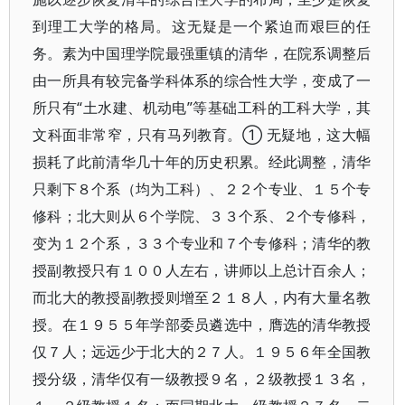
到理工大学的格局。这无疑是一个紧迫而艰巨的任
务。素为中国理学院最强重镇的清华，在院系调整后
由一所具有较完备学科体系的综合性大学，变成了一
所只有“土水建、机动电”等基础工科的工科大学，其
文科面非常窄，只有马列教育。① 无疑地，这大幅
损耗了此前清华几十年的历史积累。经此调整，清华
只剩下８个系（均为工科）、２２个专业、１５个专
修科；北大则从６个学院、３３个系、２个专修科，
变为１２个系，３３个专业和７个专修科；清华的教
授副教授只有１００人左右，讲师以上总计百余人；
而北大的教授副教授则增至２１８人，内有大量名教
授。在１９５５年学部委员遴选中，膺选的清华教授
仅７人；远远少于北大的２７人。１９５６年全国教
授分级，清华仅有一级教授９名，２级教授１３名，