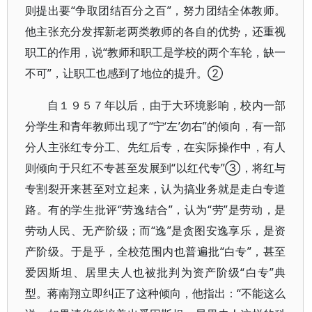
则提出要“争取团结百分之百”，努力团结全体教师。
他主张充分发挥新老两类教师的各自的优势，还重视
职工的作用，说“教师和职工是学校的两个车轮，缺一
不可”，让职工也感到了地位的提升。②
自１９５７年以后，由于大环境影响，校内一部
分学生和青年教师出现了“宁‘左’勿右”的倾向，有一部
分人主张红专分工、先红后专，在实际操作中，有人
则倾向于只红不专甚至发展到“以红代专”③，将红与
专割裂开来甚至对立起来，认为搞业务就是走白专道
路。有的学生批评“劳逸结合”，认为“劳”是劳动，是
劳动人民、无产阶级；而“逸”是贪图安逸享乐，是资
产阶级。于是乎，全校范围内也普遍批“白专”，甚至
爱因斯坦、居里夫人也被批判为资产阶级“白专”典
型。蒋南翔立即纠正了这种倾向，他指出：“不能这么