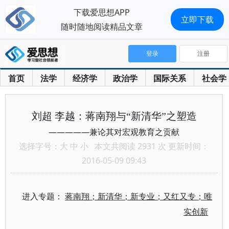
下载爱思想APP
立即下载
随时随地阅读精品文章
登录
注册
首页
法学
经济学
政治学
国际关系
社会学
刘超 李越：蒋南翔与“新清华”之塑造
—————兼论其对宏观教育之贡献
选择字号：
大
中
小
本文共阅读 2931 次 更新时间：
2016-05-09 09:43
进入专题：
蒋南翔；新清华；新专业；又红又专；唯
实创新