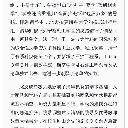
组，不属于系”，学校也由“系办学”变为“教研组办
学”。学校还着重批判“全面扩充”和“包罗万象”的思
想。院系调整中，北大按莫斯科大学的模式进行重
组；清华则按照列宁格勒工学院的思路进行了调整，
由一所具备文、法、理、工、农５大学科的国际知名
的综合性大学变为多科性工业大学。经此调整，清华
原有系科仅保留７个，并新增了石油工程系。１９５
３年９月，钢铁学院、航空学院及石油工程系等又从
清华独立出去，这进一步削弱了清华的实力。
此次调整极大地影响了清华原有的学术基础、人
才团队和学科布局；其基础研究的团队和学术根基都
被基本抽空，师资力量明显下行。学校的规模亦在短
期内急遽扩张。院系调整后，清华的院系及优秀教师
数量大幅减少，在校生则由原先的２０００余人急遽