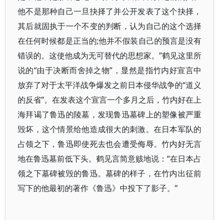
他不是那种自己一旦抉择了并公开发表了这个抉择，
其后就固执于一个不变的判断，认为自己的这个选择
在任何时候都是正当的;他并不假装自己的预言是没有
错误的。这使他成为无可替代的思想家。”鹤见这里所
说的“由于决断而舍掉之物”，显然是指竹内好宣言中
放弃了对于太平洋战争爆发之前日本侵华战争的“道义
的反省”。在发表这个宣言一个多月之后，竹内好在上
海拜谒了鲁迅的陵墓，发现鲁迅墓碑上的塑像被严重
毁坏，这个情景给他造成很大的刺激。在日本军队的
占领之下，鲁迅即使死去也会遭受侮辱。竹内好无言
地在鲁迅墓前低下头。鹤见言简意赅地说：“在日本占
领之下墓碑被毁的鲁迅。墓碑的样子，在竹内出征前
写下的他最初的著作《鲁迅》中投下了影子。”