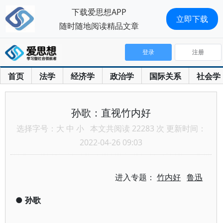
下载爱思想APP
立即下载
随时随地阅读精品文章
登录
注册
首页
法学
经济学
政治学
国际关系
社会学
孙歌：直视竹内好
选择字号：
大
中
小
本文共阅读 22283 次 更新时间：
2022-04-26 09:03
进入专题：
竹内好
鲁迅
●
孙歌