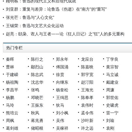
顾明栋：鲁迅的现代主义和后现代成就
刘亚群：重复与差异：论鲁迅《伤逝》在“南方”的“重写”
张光芒：鲁迅与“人心文化”
王锡荣：鲁迅与文艺大众化运动
赵亮：鸱枭、诳人与王者——论《狂人日记》之“狂”人的多元重构
热门专栏
秦晖
陈行之
郑永年
龙应台
丁学良
曹林
鄢烈山
傅国涌
陈嘉映
黄宗智
于建嵘
陈志武
徐贲
郭宇宽
马立诚
杨祖陶
沈志华
向继东
赵汀阳
戴建业
李昌平
张鸣
杨奎松
王海光
周濂
杨鹏
邓晓芒
王缉思
陈奉孝
郭世佑
马玲
王振东
狄马
袁伟时
史啸虎
熊培云
秋风
刘小枫
孟令伟
雷一宁
周枫
蒋兆勇
吴伟
沙叶新
刘瑜
葛剑雄
储昭根
吴稼祥
许之远
袁刚