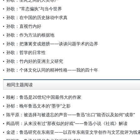
孙歌：“常态偏执”与当今世界
孙歌：在中国的历史脉动中求真
孙歌：直视竹内好
孙歌：作为方法的根据地
孙歌：把藩篱变成翅膀——谈谈问题学术的边界
孙歌：哲学的日常性
孙歌：竹内好的亚洲主义研究
孙歌：个体文化认同的精神性格——我的四十年
相同主题阅读
顾彬：鲁迅是20世纪中国最伟大的作家
孙郁：晚年鲁迅文本的“墨学”之影
陈平原：被选择与被遗忘的声音——鲁迅“出口”能否以及如何“成章”
阎晶明：从来没有过“那夜似的好戏”——鲁迅小说《社戏》解读
金进：鲁迅研究在东南亚——以百年东南亚文学创作与文艺批评为线