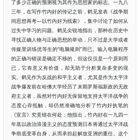
了多少正确的预测视为其作为思想家的标志。一九八
三年，在写作竹内好的传记之前，鹤见发表《战争期
间思想再考—以竹内好为线索》，集中讨论了如何从
过失中学习的问题。鹤见尖锐地指出，那种在历史中
寻找正确人物与正确思想的举动，只不过是大学或者
传媒里训练优等生的“电脑规则”而已。输入电脑程序
的正确与错误是确定不移的，但这仅仅是一个原则而
已，它有意义有价值，却无助于分析复杂多变的现
实。鹤见作为反战的和平主义者，尤其是作为太平洋
战争爆发前在哈佛大学经历了末期罗斯福新政的无政
府主义者，虽然对竹内好无保留地支持太平洋战争的
态度心存抵触，却仍然准确地分析了竹内好执笔的
《宣言》究竟错在何处：他指出，竹内好在一九四一
年底以政治浪漫主义的态度预测日本将通过太平洋战
争彻底变革自身，从而承担起解放亚洲的重任。这个