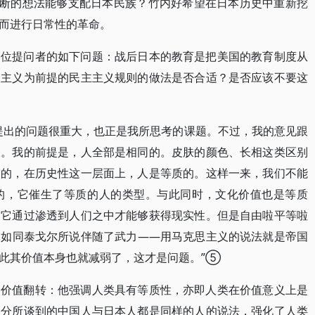
独断的想法能够支配日本民族？竹内好希望在日本历史中重新挖
而进行日常性的革命。
一位提问者的如下问题：战后日本的教育是把美国的教育制度从
人主义为前提的民主主义规则的做法是否合适？是否应该不要这
提出的问题很重大，也正是我所思考的课题。不过，我的意见跟
别。我的前提是，人全部是相同的。皮肤的颜色、长相这类区别
通的，在历史性这一层面上，人是等质的。这样一来，我们不能
的，它催生了等质的人的类型。与此同时，文化价值也是等质
，它通过渗透到人们之中才能够获得现实性。但是自由啦平等啦
，如同泰戈尔所说伴随了武力——用马克思主义的说法就是帝国
此其价值本身也就减弱了，这才是问题。”⑤
次价值翻转：他强调人类具有等质性，亦即人类在价值意义上是
部分所谈到的中国人与日本人都是同样的人的说法，强化了人类