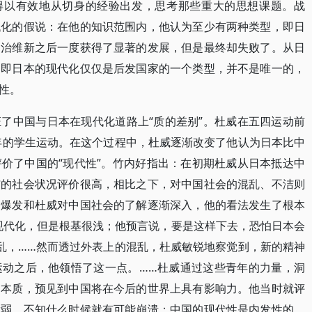
他得以有效地从切身的经验出发，思考那些重大的思想课题。战
代化的假说：在他的知识范围内，他认为至少有两种类型，即日
明治维新之后一度获得了显著的发展，但是最终却失败了。从日
，即日本的现代化仅仅是后发国家的一个类型，并不是唯一的，
性。
了中国与日本在现代化道路上“质的差别”。杜威在五四运动前
9年的学生运动。在这个过程中，杜威逐渐改变了他认为日本比中
价了中国的“现代性”。竹内好指出：在初期杜威从日本抵达中
洁的社会状况评价很高，相比之下，对中国社会的混乱、不洁则
的爆发和杜威对中国社会的了解逐渐深入，他的看法发生了根本
现代化，但是根基很浅；他预言说，要是这样下去，恐怕日本会
乱，……然而透过外表上的混乱，杜威敏锐地察觉到，新的精神
运动之后，他领悟了这一点。……杜威通过这些青年的力量，洞
的本质，预见到中国将在今后的世界上具有影响力。他当时就评
脆弱，不知什么时候就有可能崩溃；中国的现代性是内发性的，