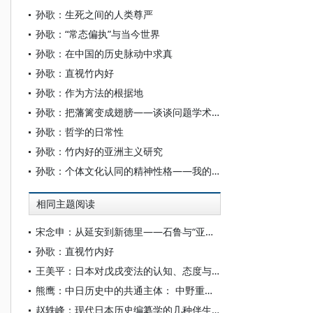
孙歌：生死之间的人类尊严
孙歌：“常态偏执”与当今世界
孙歌：在中国的历史脉动中求真
孙歌：直视竹内好
孙歌：作为方法的根据地
孙歌：把藩篱变成翅膀——谈谈问题学术的边界
孙歌：哲学的日常性
孙歌：竹内好的亚洲主义研究
孙歌：个体文化认同的精神性格——我的四十年
相同主题阅读
宋念申：从延安到新德里——石鲁与“亚洲”的延长线
孙歌：直视竹内好
王美平：日本对戊戌变法的认知、态度与战略
熊鹰：中日历史中的共通主体： 中野重治“非他者”的鲁迅论
赵轶峰：现代日本历史编纂学的几种伴生观念