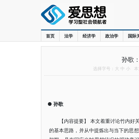
首页
法学
经济学
政治学
国际
孙歌
选择字号：
大
中
小
本文
●
孙歌
【内容提要】 本文着重讨论竹内好
的基本思路，并从中提炼出与当下的思想