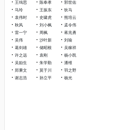
王缉思
陈奉孝
郭世佑
马玲
王振东
狄马
袁伟时
史啸虎
熊培云
秋风
刘小枫
孟令伟
雷一宁
周枫
蒋兆勇
吴伟
沙叶新
刘瑜
葛剑雄
储昭根
吴稼祥
许之远
袁刚
杨小凯
吴励生
朱学勤
潘维
郑秉文
莫于川
羽之野
谢志浩
孙立平
杨光