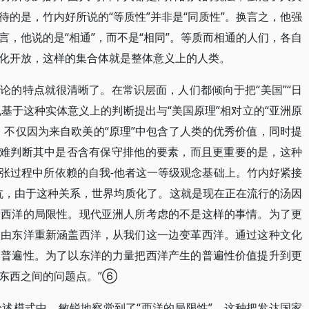
的是，竹内好所说的“等质性”并非是“同质性”。换言之，他强
，他说的是“相通”，而不是“相同”。等质而相通的人们，各自
化开放，这样的集合体就是整体意义上的人类。
论的特点就很清晰了。在常识层面，人们都倾向于把“美国”“日
也基于这种实体意义上的判断提出与“美国原理”相对立的“亚洲原
，不仅因为来自欧美的“原理”中包含了人类的优秀价值，同时提
很难判断其中是否含有保守排他的要素，而且更重要的是，这种
张过程中所依赖的自我-他者这一等级观念基础上。竹内好紧接
抗，由于这种关系，世界均质化了。这就是现在正在流行的汤因
着西洋的局限性。现代亚洲人所考虑的不是这样的事情。为了更
次由东洋重新涵盖西洋，从我们这一边变革西洋。通过这种文化
出普遍性。为了以东洋的力量把西洋产生的普遍性价值提升到更
东西之间的问题点。”⑥
论述模式中，敏锐地察觉到了“西洋的局限性”。这种把发达国家