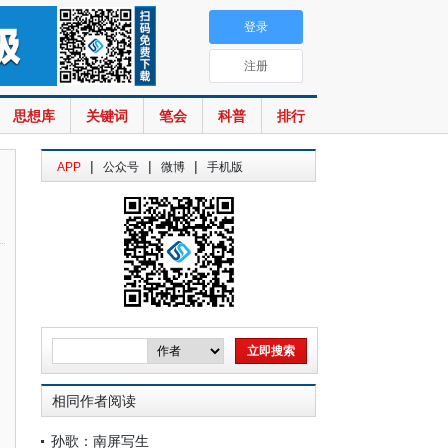
登录
注册
思想库
关键词
笔会
科普
排行
|
|
|
APP
公众号
微博
手机版
相同作者阅读
孙歌：南屏写生