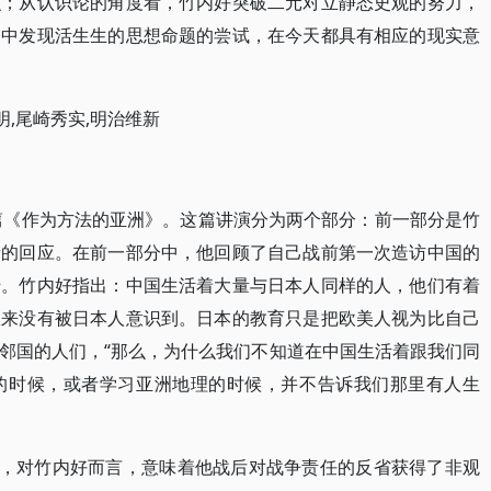
识；从认识论的角度看，竹内好突破二元对立静态史观的努力，
涡中发现活生生的思想命题的尝试，在今天都具有相应的现实意
明,尾崎秀实,明治维新
名篇《作为方法的亚洲》。这篇讲演分为两个部分：前一部分是竹
者的回应。在前一部分中，他回顾了自己战前第一次造访中国的
转。竹内好指出：中国生活着大量与日本人同样的人，他们有着
从来没有被日本人意识到。日本的教育只是把欧美人视为比自己
邻国的人们，“那么，为什么我们不知道在中国生活着跟我们同
的时候，或者学习亚洲地理的时候，并不告诉我们那里有人生
人，对竹内好而言，意味着他战后对战争责任的反省获得了非观