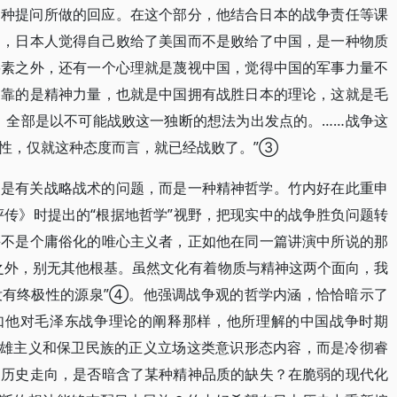
各种提问所做的回应。在这个部分，他结合日本的战争责任等课
出，日本人觉得自己败给了美国而不是败给了中国，是一种物质
要素之外，还有一个心理就是蔑视中国，觉得中国的军事力量不
，靠的是精神力量，也就是中国拥有战胜日本的理论，这就是毛
，全部是以不可能战败这一独断的想法为出发点的。……战争这
性，仅就这种态度而言，就已经战败了。”③
不是有关战略战术的问题，而是一种精神哲学。竹内好在此重申
评传》时提出的“根据地哲学”视野，把现实中的战争胜负问题转
并不是个庸俗化的唯心主义者，正如他在同一篇讲演中所说的那
之外，别无其他根基。虽然文化有着物质与精神这两个面向，我
没有终极性的源泉”④。他强调战争观的哲学内涵，恰恰暗示了
正如他对毛泽东战争理论的阐释那样，他所理解的中国战争时期
英雄主义和保卫民族的正义立场这类意识形态内容，而是冷彻睿
的历史走向，是否暗含了某种精神品质的缺失？在脆弱的现代化