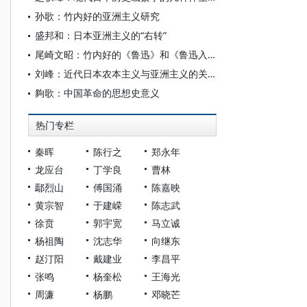
孙歌：竹内好的亚洲主义研究
盛邦和：日本亚洲主义的“右转”
尾崎文昭：竹内好的《鲁迅》和《鲁迅入门》
刘峰：近代日本农本主义与亚洲主义的关联性
夠歌：中国革命的思想史意义
热门专栏
秦晖
陈行之
郑永年
龙应台
丁学良
曹林
鄢烈山
傅国涌
陈嘉映
黄宗智
于建嵘
陈志武
徐贲
郭宇宽
马立诚
杨祖陶
沈志华
向继东
赵汀阳
戴建业
李昌平
张鸣
杨奎松
王海光
周濂
杨鹏
邓晓芒