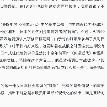
以很强韧。在1919年他就能建立这样的预测，我觉得很了不
1948年的《何谓近代》中的基本母题：与中国近代“拒绝成为
回心”相对，日本的近代则是追随强者的“转向”。不过，从1960
1年发表这篇演讲文字修正稿期间，由于竹内好亲身参与了反对日
的反抗”（对于竹内好来说，这意味着在战败之时应该发生却没有
他对日本式现代性的评价显然比十余年前写作《何谓近代》时温和
抗的契机，恐怕在这个意义上，他虽然强调日本战败这一“毁
不再如同战后初期那样激愤地断言“日本什么都不是”，而是把日
的这一违反日本社会常识的“颠倒”，完成的是价值观上的重要
越感，指出不能总是在欧美那里寻找现代化的标准，而是要转向