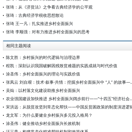
张琦：从《济贫法》之争看古典经济学的公平观
张琦：古典经济学税收思想散论
张琦 王一凡：扎实推进乡村全面振兴
张琦 李顺强：对有力推进乡村全面振兴的思考
相同主题阅读
陈文胜：乡村振兴的时代逻辑与治理边界
程凯：深刻认识我国破解因残致贫难题的实践成就与时代价值
涂圣伟：乡村全面振兴的理论与实践价值
张凤云 刘自艰：技术·叙事·共情：挖掘乡村全面振兴中 “人
吴灿：以村落文化建设助推乡村全面振兴
农业强国建设加快推进 乡村全面振兴阔步前行——“十四五”经济
宋洪远：从脱贫攻坚到常态化帮扶——中国反贫困政策的制度演进逻
龙文军：为什么要健全乡村振兴多元投入格局？
涂圣伟：健全推动乡村全面振兴长效机制
汪三贵：构建常态化精准帮扶机制和政策体系