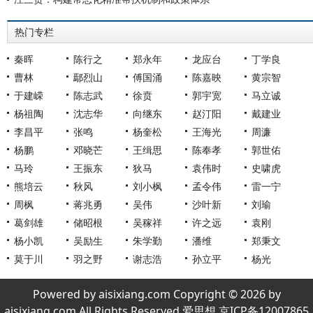
热门专栏
秦晖
陈行之
郑永年
龙应台
丁学良
曹林
鄢烈山
傅国涌
陈嘉映
黄宗智
于建嵘
陈志武
徐贲
郭宇宽
马立诚
杨祖陶
沈志华
向继东
赵汀阳
戴建业
李昌平
张鸣
杨奎松
王海光
周濂
杨鹏
邓晓芒
王缉思
陈奉孝
郭世佑
马玲
王振东
狄马
袁伟时
史啸虎
熊培云
秋风
刘小枫
孟令伟
雷一宁
周枫
蒋兆勇
吴伟
沙叶新
刘瑜
葛剑雄
储昭根
吴稼祥
许之远
袁刚
杨小凯
吴励生
朱学勤
潘维
郑秉文
莫于川
羽之野
谢志浩
孙立平
杨光
Powered by aisixiang.com Copyright © 2026 by
aisixiang.com All Rights Reserved 爱思想 京ICP备12007865