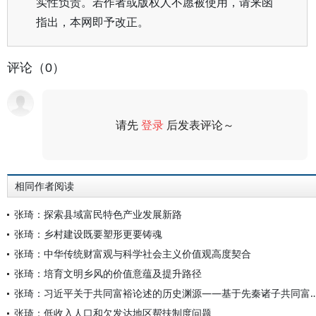
实性负责。若作者或版权人不愿被使用，请来函
指出，本网即予改正。
评论（0）
请先
登录
后发表评论～
评论
相同作者阅读
张琦：探索县域富民特色产业发展新路
张琦：乡村建设既要塑形更要铸魂
张琦：中华传统财富观与科学社会主义价值观高度契合
张琦：培育文明乡风的价值意蕴及提升路径
张琦：习近平关于共同富裕论述的历史渊源——基于先秦诸
张琦：低收入人口和欠发达地区帮扶制度问题