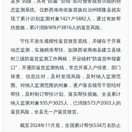
县乡”四级，具有“防漏”“防错”双向预警核查功能的动
态监测系统。仅黔西南布依族苗族自治州晴隆县就实
现了累计识别监测对象1421户5882人，通过有效帮
扶措施，累计消除909户3816人的返贫风险。
守住不发生规模性返贫致贫底线，关键在于开展
动态监测，实施精准帮扶。如陕西省商南县建立县镇
村三级防返贫监测工作网格，开设镇村“防返贫申报窗
口”，开通防返贫监测热线，常态开展入户排查、部门
筛查、信息比对，及时发现风险，及时纳入监测范
围。对纳入监测范围的对象，逐户落实领导干部结对
帮扶，及时制订帮扶计划、落实帮扶措施。全县累计
纳入监测对象935户3025人，已消除573户2003人的
返贫风险，全县无一户返贫致贫。
截至2024年11月底，全国累计帮扶534万名防止