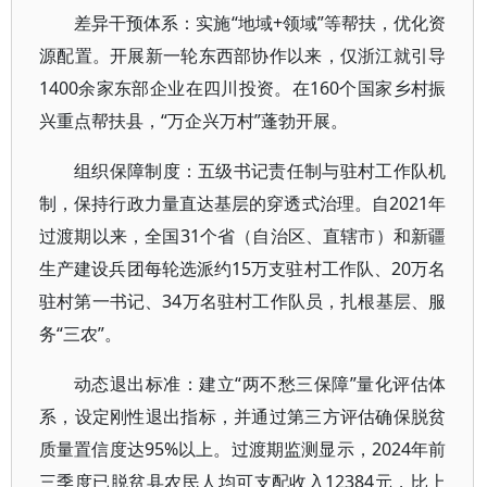
差异干预体系：实施“地域+领域”等帮扶，优化资
源配置。开展新一轮东西部协作以来，仅浙江就引导
1400余家东部企业在四川投资。在160个国家乡村振
兴重点帮扶县，“万企兴万村”蓬勃开展。
组织保障制度：五级书记责任制与驻村工作队机
制，保持行政力量直达基层的穿透式治理。自2021年
过渡期以来，全国31个省（自治区、直辖市）和新疆
生产建设兵团每轮选派约15万支驻村工作队、20万名
驻村第一书记、34万名驻村工作队员，扎根基层、服
务“三农”。
动态退出标准：建立“两不愁三保障”量化评估体
系，设定刚性退出指标，并通过第三方评估确保脱贫
质量置信度达95%以上。过渡期监测显示，2024年前
三季度已脱贫县农民人均可支配收入12384元，比上