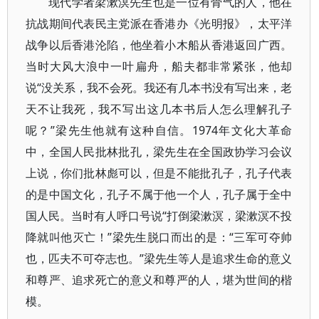
现代学者梁漱溟先生也是一位有骨气的人，他在
抗战期间代表民主党派在香港办《光明报》，太平洋
战争以后香港沦陷，他坐着小木船从香港返回广西。
当时大风大浪中一叶扁舟，船夫都非常紧张，他却
说“没关系，我不会死。我还有几本书没有写出来，老
天不让我死，我不写出这几本书后人怎么理解孔子
呢？”梁先生他就有这种自信。1974年文化大革命
中，全国人民批林批孔，梁先生在全国政协学习会议
上说，你们批林彪可以，但是不能批孔子，孔子代表
的是中国文化，孔子不属于他一个人，孔子属于全中
国人民。当时有人呼口号说“打倒梁漱溟，梁漱溟不投
降就叫他灭亡！”梁先生脱口而出的是：“三军可夺帅
也，匹夫不可夺志也。”梁先生等人是追求生命的意义
和尊严、追求死亡的意义和尊严的人，堪为世间的楷
模。