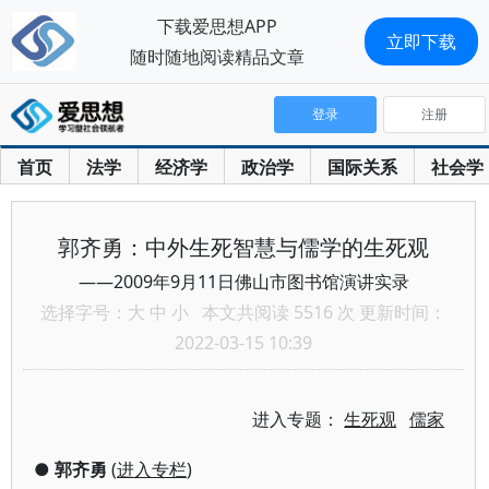
下载爱思想APP
立即下载
随时随地阅读精品文章
登录
注册
首页
法学
经济学
政治学
国际关系
社会学
郭齐勇：中外生死智慧与儒学的生死观
——2009年9月11日佛山市图书馆演讲实录
选择字号：
大
中
小
本文共阅读 5516 次 更新时间：
2022-03-15 10:39
进入专题：
生死观
儒家
●
郭齐勇
(
进入专栏
)