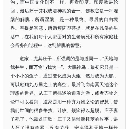
沟，而中国文化则不一样。再看印度。印度教讲轮
回，最后归于梵我或者神我的合一。佛教它是一种涅
槃的解脱，所谓涅槃，是一种最终、最后的自由境
界。菩提是智慧，所谓烦恼即菩提，就是在凡俗的生
活中，在我们每个人都面对的生老病死和所有家庭社
会俗务的过程中，达到解脱的智慧。
道家，尤其庄子，所强调的是与道同一，“天地与
我并生，而万物与我为一”。大鹏神鸟，最初它只是一
个小小的鱼子，通过变化成为大鲲，然后成为大鹏，
可以翱翔九万里之上的高空，最后飞向南冥天池这个
理想的世界。从庄子所描述的逍遥之游，或者齐物之
论中可以看到，道家是用一种齐万物之论的智慧，使
我们世间的很多争执、计较、烦恼得以超脱。庄子妻
子死了，他鼓盆而歌；庄子又借骷髅托梦的故事，讲
人死了没有牵累，没有劳碌，安逸得和天地一样长