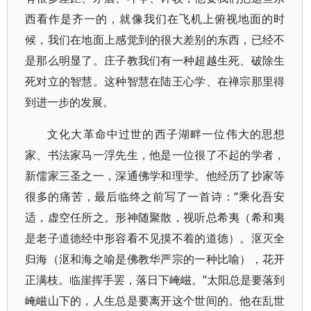
西看作是齐一的，就像我们在飞机上俯视地面的时
候，我们在地面上感觉到的很大差别的东西，已经不
是那么明显了。庄子教我们有一种超越生死、破除生
死对立的智慧。这种智慧在陆王心学、在禅宗那里得
到进一步的发展。
文化大革命中过世的西子湖畔一位伟大的思想
家、书法家马一浮先生，他是一位很了不起的学者，
新儒家三圣之一，深通佛学和理学。他经历了抄家等
很多的痛苦，最后临终之前写了一首诗：“乘化吾安
适，虚空任所之。形神随聚散，视听总希夷（希和夷
是老子道德经中形容看不见摸不着的道德）。沤灭全
归海（沤和海之喻是佛教华严宗的一种比喻），花开
正满枝。临崖挥手罢，落日下崦嵫。”太阳总是要落到
崦嵫山下的，人生总是要离开这个世间的。他在乱世