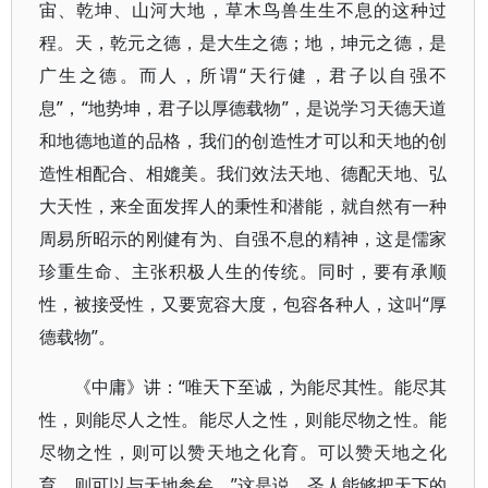
宙、乾坤、山河大地，草木鸟兽生生不息的这种过
程。天，乾元之德，是大生之德；地，坤元之德，是
广生之德。而人，所谓“天行健，君子以自强不
息”，“地势坤，君子以厚德载物”，是说学习天德天道
和地德地道的品格，我们的创造性才可以和天地的创
造性相配合、相媲美。我们效法天地、德配天地、弘
大天性，来全面发挥人的秉性和潜能，就自然有一种
周易所昭示的刚健有为、自强不息的精神，这是儒家
珍重生命、主张积极人生的传统。同时，要有承顺
性，被接受性，又要宽容大度，包容各种人，这叫“厚
德载物”。
《中庸》讲：“唯天下至诚，为能尽其性。能尽其
性，则能尽人之性。能尽人之性，则能尽物之性。能
尽物之性，则可以赞天地之化育。可以赞天地之化
育，则可以与天地参矣。”这是说，圣人能够把天下的