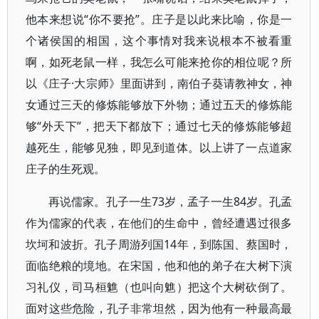
他本来想说“你不要抢”。庄子是以此来比喻，你是一
个诸侯国的相国，这个事情对我来说根本不被看重
啊，如死老鼠一样，我怎么可能来抢你的相位呢？所
以《庄子·大宗师》里面讲到，南伯子葵请教神女，神
女通过三天的修炼能够放下外物；通过五天的修炼能
够“外天下”，把天下都放下；通过七天的修炼能够超
越死生，能够见独，即见到道体。以上讲了一点道家
庄子的生死观。
再说儒家。孔子一生73岁，孟子一生84岁。孔孟
作为儒家的代表，在他们的生命中，曾经遭遇过很多
坎坷和波折。孔子周游列国14年，到陈国、蔡国时，
面临绝粮的境地。在宋国，他和他的弟子在大树下演
习礼仪，司马桓魋（也叫向魋）把这个大树砍倒了。
面对这些危险，孔子非常坦然，因为他有一种最高最