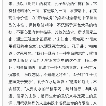
来。所以《周易》的易道、孔子学说的仁德仁体，它
有创造精神的一面，有进取的一面，在变动中、在实
现生命价值、在“开物成务”的各种社会活动中保持自
己的本性，保持刚健精神，不沉溺于声色犬马的物
欲，不要心里有种种挂碍、其他的追求。所以儒家主
张，通过正视生来正视死，“未知生，焉知死？”儒家
用强烈的生命意识来通透死亡意识。孔子讲：“朝闻
道，夕死可矣。”我们一旦有了一种生命的志向，哪怕
是早上听到了我们无穷追索之中的这个道，晚上去
死，都是值得的，他讲了一种无穷的追求。孔子讲“发
愤忘食，乐以忘忧，不知老之将至”。孟子讲“生于忧
患而死于安乐”。孔子在水边咏叹：“逝者如斯夫，不
舍昼夜。”人要向水的品格学习，与时偕行，与时俱
进。儒家的主张，是用生命的意识来界定死亡的意
识，用积极热烈的人生实践来省视生命的有限性，来