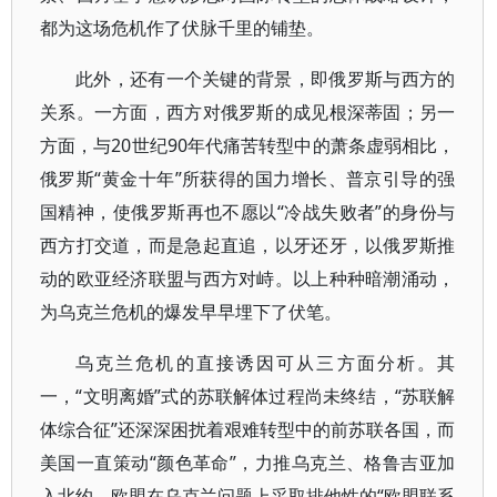
都为这场危机作了伏脉千里的铺垫。
此外，还有一个关键的背景，即俄罗斯与西方的
关系。一方面，西方对俄罗斯的成见根深蒂固；另一
方面，与20世纪90年代痛苦转型中的萧条虚弱相比，
俄罗斯“黄金十年”所获得的国力增长、普京引导的强
国精神，使俄罗斯再也不愿以“冷战失败者”的身份与
西方打交道，而是急起直追，以牙还牙，以俄罗斯推
动的欧亚经济联盟与西方对峙。以上种种暗潮涌动，
为乌克兰危机的爆发早早埋下了伏笔。
乌克兰危机的直接诱因可从三方面分析。其
一，“文明离婚”式的苏联解体过程尚未终结，“苏联解
体综合征”还深深困扰着艰难转型中的前苏联各国，而
美国一直策动“颜色革命”，力推乌克兰、格鲁吉亚加
入北约。欧盟在乌克兰问题上采取排他性的“欧盟联系