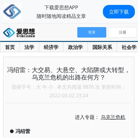
下载爱思想APP
立即下载
随时随地阅读精品文章
登录
注册
首页
法学
经济学
政治学
国际关系
社会学
冯绍雷：大交易、大悬空、大陷阱或大转型，
乌克兰危机的出路在何方？
选择字号：
大
中
小
本文共阅读 8876 次 更新时间：
2022-03-02 23:24
进入专题：
乌克兰危机
●
冯绍雷