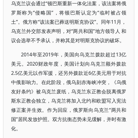
乌克兰议会通过“顿巴斯重新一体化法案，该法案将俄
罗斯称为“侵略国”，将顿巴斯认定为“临时被占领
土”。俄方称“该法案已葬送明斯克协议”。同年11月，
乌克兰外交部发表声明，对“两共和国”地方领导人 和
议会选举不予承认，并称其是对明斯克协议的破坏。
2014年至2019年，美国向乌克兰拨款超过13亿
美元。2020财政年度，美国计划向乌克兰额外拨款
2.5亿美元以作军援，还另外拨款近6亿美元用于对抗
中俄影响力。在此阶段，俄乌刻赤海峡冲突，《乌俄
友好条约》被乌克兰废纸，乌克兰东正教会脱离俄罗
斯东正教会独立，乌克兰将加入北约和欧盟写入宪法
修正案并生效。作为回应，俄罗斯向乌克兰“两共和
国”居民发放护照。双方抗衡态势未见缓解，并时有激
化。