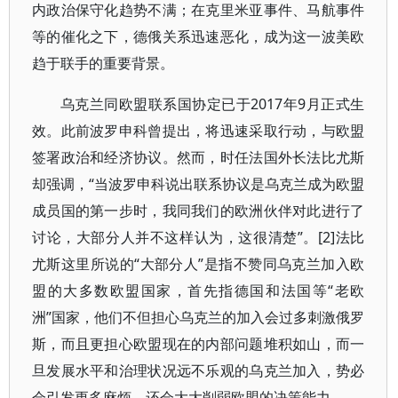
内政治保守化趋势不满；在克里米亚事件、马航事件
等的催化之下，德俄关系迅速恶化，成为这一波美欧
趋于联手的重要背景。
乌克兰同欧盟联系国协定已于2017年9月正式生
效。此前波罗申科曾提出，将迅速采取行动，与欧盟
签署政治和经济协议。然而，时任法国外长法比尤斯
却强调，“当波罗申科说出联系协议是乌克兰成为欧盟
成员国的第一步时，我同我们的欧洲伙伴对此进行了
讨论，大部分人并不这样认为，这很清楚”。[2]法比
尤斯这里所说的“大部分人”是指不赞同乌克兰加入欧
盟的大多数欧盟国家，首先指德国和法国等“老欧
洲”国家，他们不但担心乌克兰的加入会过多刺激俄罗
斯，而且更担心欧盟现在的内部问题堆积如山，而一
旦发展水平和治理状况远不乐观的乌克兰加入，势必
会引发更多麻烦，还会大大削弱欧盟的决策能力。