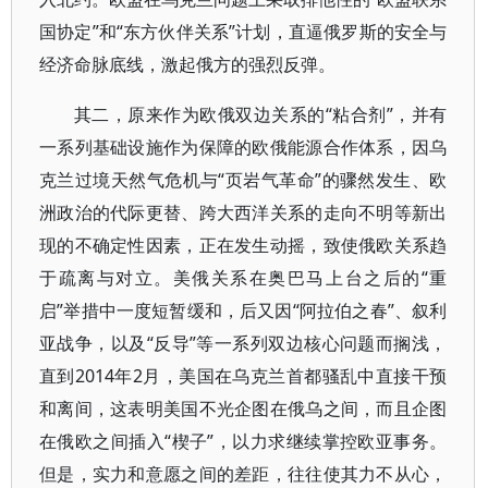
国协定”和“东方伙伴关系”计划，直逼俄罗斯的安全与
经济命脉底线，激起俄方的强烈反弹。
其二，原来作为欧俄双边关系的“粘合剂”，并有
一系列基础设施作为保障的欧俄能源合作体系，因乌
克兰过境天然气危机与“页岩气革命”的骤然发生、欧
洲政治的代际更替、跨大西洋关系的走向不明等新出
现的不确定性因素，正在发生动摇，致使俄欧关系趋
于疏离与对立。美俄关系在奥巴马上台之后的“重
启”举措中一度短暂缓和，后又因“阿拉伯之春”、叙利
亚战争，以及“反导”等一系列双边核心问题而搁浅，
直到2014年2月，美国在乌克兰首都骚乱中直接干预
和离间，这表明美国不光企图在俄乌之间，而且企图
在俄欧之间插入“楔子”，以力求继续掌控欧亚事务。
但是，实力和意愿之间的差距，往往使其力不从心，