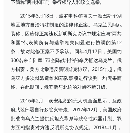
下简称“两共和国”）举行领导人和议会选举。
2015年3月18日，波罗申科签署关于顿巴斯个别
地区地方自治特殊制度的法律修正案。乌克兰民间武
装称，因该修正案违反新明斯克协议中规定应与“两共
和国”代表就所有与选举相关问题进行协调的第12
条，故对此修正案不予承认。同年4月17日，美国约
300名来自陆军173空降战斗旅的伞兵抵达乌克兰。俄
方指责，美方此举违反新明斯克协议。2015年起，俄
乌双方多次就派遣维和部队事项进行谈判，均无果而
终。在此期间，俄罗斯与北约的对峙不断升级。
2016年2月，欧安组织的无人机画面显示，反政
府武装部署自行多管火箭炮。2017年12月，美国政府
批准向乌克兰提供反坦克导弹等致命性武器计划。双
方互相指责对方违反明斯克协议规定。2018年1月，