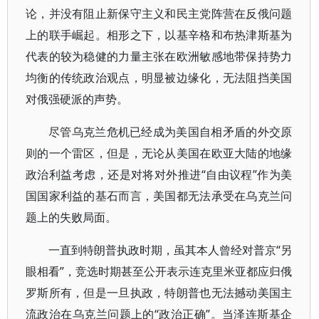
论，并没有阻止新保守主义和民主党阵营在反俄问题
上的联手崛起。相形之下，以基辛格和布热津斯基为
代表的较为稳健的力量主张在欧洲敏感地带保持势力
均衡的传统政治观点，明显被边缘化，无法阻挡美国
对俄强硬派的声势。
尽管乌克兰危机已经成为美国自相矛盾的外交原
则的一个雷区，但是，无论从美国在欧亚大陆的地缘
政治利益考虑，还是对将对外推进“自由议程”作为美
国国家利益的基石而言，美国都无法承受在乌克兰问
题上的失败局面。
一直到特朗普执政时期，虽其本人曾经对普京“另
眼相看”，竞选时期甚至公开表示连克里米亚都应归俄
罗斯所有，但是一旦执政，特朗普也无法撼动美国主
流政治在乌克兰问题上的“政治正确”。当泽连斯基企