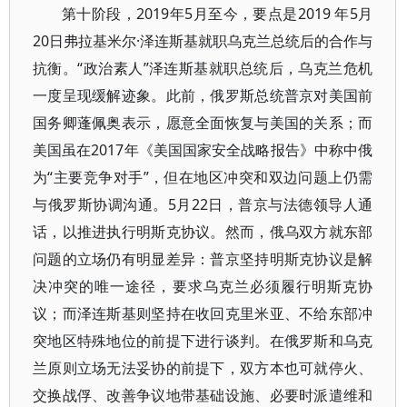
第十阶段，2019年5月至今，要点是2019 年5月
20日弗拉基米尔·泽连斯基就职乌克兰总统后的合作与
抗衡。“政治素人”泽连斯基就职总统后，乌克兰危机
一度呈现缓解迹象。此前，俄罗斯总统普京对美国前
国务卿蓬佩奥表示，愿意全面恢复与美国的关系；而
美国虽在2017年《美国国家安全战略报告》中称中俄
为“主要竞争对手”，但在地区冲突和双边问题上仍需
与俄罗斯协调沟通。5月22日，普京与法德领导人通
话，以推进执行明斯克协议。然而，俄乌双方就东部
问题的立场仍有明显差异：普京坚持明斯克协议是解
决冲突的唯一途径，要求乌克兰必须履行明斯克协
议；而泽连斯基则坚持在收回克里米亚、不给东部冲
突地区特殊地位的前提下进行谈判。在俄罗斯和乌克
兰原则立场无法妥协的前提下，双方本也可就停火、
交换战俘、改善争议地带基础设施、必要时派遣维和