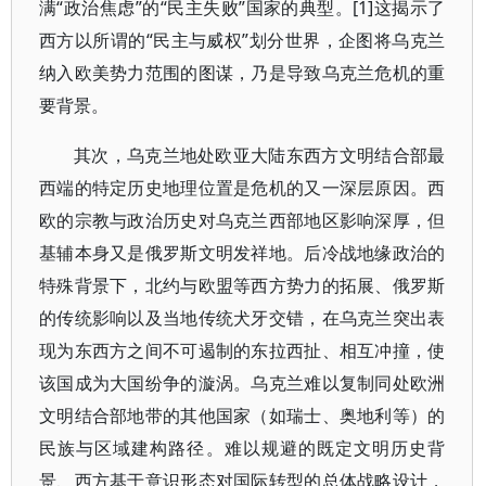
满“政治焦虑”的“民主失败”国家的典型。[1]这揭示了
西方以所谓的“民主与威权”划分世界，企图将乌克兰
纳入欧美势力范围的图谋，乃是导致乌克兰危机的重
要背景。
其次，乌克兰地处欧亚大陆东西方文明结合部最
西端的特定历史地理位置是危机的又一深层原因。西
欧的宗教与政治历史对乌克兰西部地区影响深厚，但
基辅本身又是俄罗斯文明发祥地。后冷战地缘政治的
特殊背景下，北约与欧盟等西方势力的拓展、俄罗斯
的传统影响以及当地传统犬牙交错，在乌克兰突出表
现为东西方之间不可遏制的东拉西扯、相互冲撞，使
该国成为大国纷争的漩涡。乌克兰难以复制同处欧洲
文明结合部地带的其他国家（如瑞士、奥地利等）的
民族与区域建构路径。难以规避的既定文明历史背
景、西方基于意识形态对国际转型的总体战略设计，