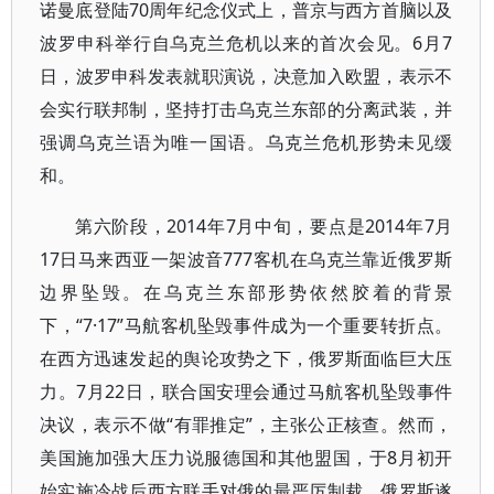
诺曼底登陆70周年纪念仪式上，普京与西方首脑以及
波罗申科举行自乌克兰危机以来的首次会见。6月7
日，波罗申科发表就职演说，决意加入欧盟，表示不
会实行联邦制，坚持打击乌克兰东部的分离武装，并
强调乌克兰语为唯一国语。乌克兰危机形势未见缓
和。
第六阶段，2014年7月中旬，要点是2014年7月
17日马来西亚一架波音777客机在乌克兰靠近俄罗斯
边界坠毁。在乌克兰东部形势依然胶着的背景
下，“7·17”马航客机坠毁事件成为一个重要转折点。
在西方迅速发起的舆论攻势之下，俄罗斯面临巨大压
力。7月22日，联合国安理会通过马航客机坠毁事件
决议，表示不做“有罪推定”，主张公正核查。然而，
美国施加强大压力说服德国和其他盟国，于8月初开
始实施冷战后西方联手对俄的最严厉制裁。俄罗斯遂