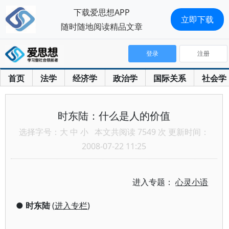
下载爱思想APP
立即下载
随时随地阅读精品文章
登录
注册
首页
法学
经济学
政治学
国际关系
社会学
时东陆：什么是人的价值
选择字号：
大
中
小
本文共阅读 7549 次 更新时间：
2008-07-22 11:25
进入专题：
心灵小语
●
时东陆
(
进入专栏
)