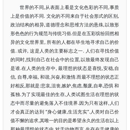
世界的不同,从表面上看是文化色彩的不同,事质
上是价值的不同. 文化的不同来自于社会形式的区别,
政治结构的相异,道德理念和思维方法的悬殊,以致形
形色色的行为规范与传统习俗.但是在五彩缤纷回然相
异的文化世界里, 所有的人都在毕生地寻求自己的价
值. 或许, 这是人类的主要标志之一. 人们在寻找价值
的同时,找到自己在社会中的位置,以致最终发现自己
是谁.在人类的生存中, 最理想的状态是喜悦,安稳,自
信, 自尊,幸福, 和谐,兴奋,和激情.而最不理想的状态正
好相反,那就是:悲哀,沮丧,嫉妒,焦虑,颓废,自卑,恐惧 和
孤独.为了实现最佳的生存,人类试图生活在理想的状
态中而尽量的避免落入不佳境界.因为只有这样,人们
才会真正的达到 “身心健康,生活充实”.人类对自己价
值不懈的追求,其唯一的目的是希望永久的生活在以上
那种最理想的状态中.对于动物而言,生存在于健康的