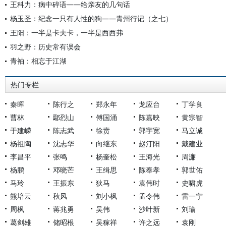
王科力：病中碎语——给亲友的几句话
杨玉圣：纪念一只有人性的狗——青州行记（之七）
王阳：一半是卡夫卡，一半是西西弗
羽之野：历史常有误会
青袖：相忘于江湖
热门专栏
秦晖
陈行之
郑永年
龙应台
丁学良
曹林
鄢烈山
傅国涌
陈嘉映
黄宗智
于建嵘
陈志武
徐贲
郭宇宽
马立诚
杨祖陶
沈志华
向继东
赵汀阳
戴建业
李昌平
张鸣
杨奎松
王海光
周濂
杨鹏
邓晓芒
王缉思
陈奉孝
郭世佑
马玲
王振东
狄马
袁伟时
史啸虎
熊培云
秋风
刘小枫
孟令伟
雷一宁
周枫
蒋兆勇
吴伟
沙叶新
刘瑜
葛剑雄
储昭根
吴稼祥
许之远
袁刚