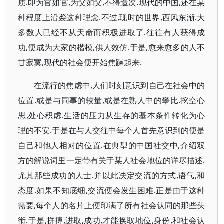
质.即为官如官,为父如父,不得造次.现代的中国,还在某
种程度上沿袭这种理念.不过,现时的世界,西风东渐.大
多数人已经不从天命而积极进取了.往往有人获得成
功,便成为大家的楷模,供人效仿.于是,愈来愈多的人不
甘寂寞,现代的社会便开始焦躁起来.
在流行的焦虑中,人们时刻意识到自己在社会中的
位置.或是与同事的较量,或是在熟人中的攀比.挖空心
思,处心积虑.生活的压力从生存的基本条件转化为心
理的不安.于是在与人交往中每个人首先意识到的便是
自己和他人相对的位置.在典型的中国社交中,介绍双
方的解说词里一定带有关于某人社会地位的详尽描述.
尤其那些成功的人士.并以此决定交流的方式,语气,和
态度.如果不知底细,交流便会发生困难.正是由于这种
需要,每个人的名片上便印满了所有社会认同的那些头
衔.于是,拼搏,进取,成功,才能换取地位,身份,和社会认