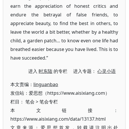
earn the appreciation of honest critics and
endure the betrayal of false friends, to
appreciate beauty, to find the best in others, to
leave the world a bit better, whether by a healthy
child, a garden patch… to know even one life had
breathed easier because you have lived. This is to
have succeeded.”
进入
时东陆
的专栏 进入专题：
心灵小语
本文责编：
linguanbao
发信站：爱思想（https://www.aisixiang.com）
栏目：
笔会
>
笔会专栏
本文链接：
https://www.aisixiang.com/data/13137.html
文章来源：爱思想首发，转载请注明出处