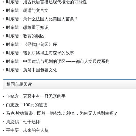
时东陆：用古代语言描述现代概念的可能性
时东陆：胡适与文言文
时东陆：为什么法国人比美国人苗条？
时东陆：想象重于知识
时东陆：教育的误区
时东陆：《寻找伊甸园》序
时东陆：诺贝尔奖得主海森堡的故事
时东陆：中国建筑与规划的误区-——都市人文尺度系列
时东陆：质疑中国包容文化
相同主题阅读
卞毓方：冥冥中有一只无形的手
白志强：100元的道德
马克·埃德蒙逊：既然一切都如此神奇，为何无人感到幸福？
周恩锡：七十述怀
平中要：未来的主人翁