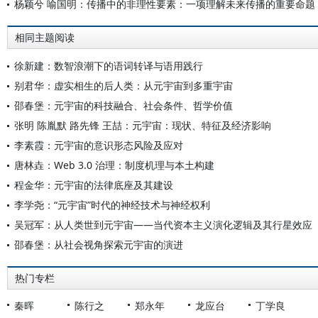
杨颖兮 喻国明：传播中的非理性要素：一项理解未来传播的重要命题
相同主题阅读
徐新建：数智浪潮下的语词转译与语用践行
别君华：虚实相生的后人类：从元宇宙到多重宇宙
邵春堡：元宇宙的科技融合、社会条件、哲学价值
张明 陈胤默 路先锋 王喆：元宇宙：现状、特征及经济影响
李素霞：元宇宙的意识形态风险及应对
唐林垚：Web 3.0 治理：制度机理与本土构建
程金华：元宇宙的法律底座及其建设
李学尧：“元宇宙”时代的神经技术与神经权利
吴冠军：从人类世到元宇宙——当代资本主义演化逻辑及其行星效应
邵春堡：从社会视角探索元宇宙的演进
热门专栏
秦晖
陈行之
郑永年
龙应台
丁学良