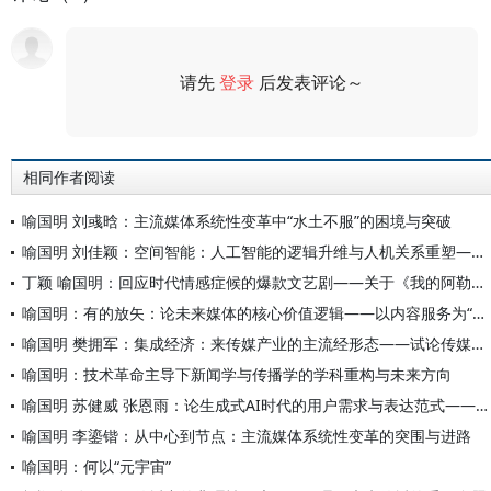
请先
登录
后发表评论～
评论
相同作者阅读
喻国明 刘彧晗：主流媒体系统性变革中“水土不服”的困境与突破
喻国明 刘佳颖：空间智能：人工智能的逻辑升维与人机关系重塑——基于复杂范式的理论探讨
丁颖 喻国明：回应时代情感症候的爆款文艺剧——关于《我的阿勒泰》逻辑锚点的深度剖析
喻国明：有的放矢：论未来媒体的核心价值逻辑——以内容服务为“本”，以关系构建为“矢”，以社会的媒介化为“的”
喻国明 樊拥军：集成经济：来传媒产业的主流经形态——试论传媒产业关联整合的价值构建
喻国明：技术革命主导下新闻学与传播学的学科重构与未来方向
喻国明 苏健威 张恩雨：论生成式AI时代的用户需求与表达范式——从分众匹配到层级递进的要素融合网络
喻国明 李鎏锴：从中心到节点：主流媒体系统性变革的突围与进路
喻国明：何以“元宇宙”