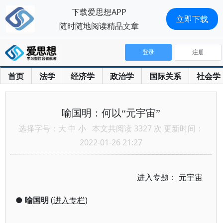
下载爱思想APP
立即下载
随时随地阅读精品文章
登录
注册
首页
法学
经济学
政治学
国际关系
社会学
喻国明：何以“元宇宙”
选择字号：
大
中
小
本文共阅读 3327 次 更新时间：
2022-01-26 21:27
进入专题：
元宇宙
●
喻国明
(
进入专栏
)