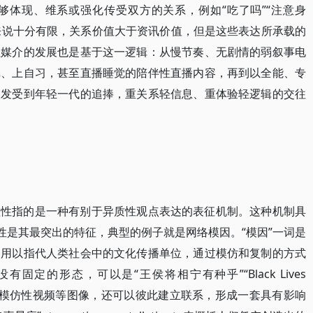
够体现、维系或强化传受双方的关系，例如“吃了吗”“注意身
量来说十分有限，关系价值大于资讯价值，但是这些表达所承载的
性媒介的发展也是基于这一逻辑：从慢节奏、无剧情的弱叙事电
戏、上自习，甚至直播睡觉的陪伴性直播内容，再到以全能、专
愈发受到年轻一代的追捧，重关系轻信息、重体验轻逻辑的交往
理性指的是一种有别于异质性观点表达的表征机制。这种机制具
性是其最突出的特征，典型的例子就是网络模因。“模因”一词是
，用以指代人类社会中的文化传播单位，通过模仿和复制的方式
定的形态，可以是“王侯将相宁有种乎”“Black Lives
包、模仿性视频等图像，还可以彼此建立联系，形成一套具有影响