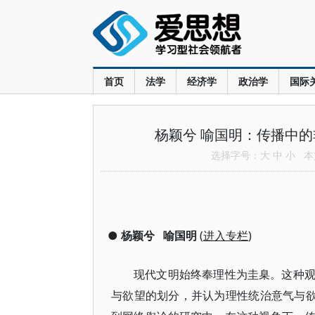
首页
法学
经济学
政治学
国际
杨颖兮 喻国明：传播中
选择字号：
大
中
小
本文
●
杨颖兮
喻国明
(
进入专栏
)
现代文明始终奉理性为圭臬。这种
与欲望的划分，并认为理性统治意气与欲