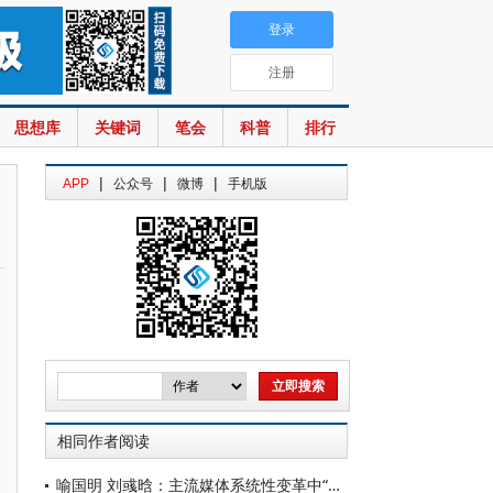
登录
注册
思想库
关键词
笔会
科普
排行
|
|
|
APP
公众号
微博
手机版
相同作者阅读
喻国明 刘彧晗：主流媒体系统性变革中“水土不服”的困境与突破