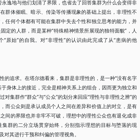
一劳永逸地与他们划清了界限，也省去了回答集群为什么会变得非
家在群体催眠、暗示、传染等传播现象的基础上提出，非理性不
质，任何个体都有可能在集群中失去个性和独立思考的能力，并
固定的人群，而是某种“特殊精神情景所展现的独特面貌”，人
个“原始”的自我。对“非理性”的认识由此完成了从“患病的他
性的追求。在塔尔德看来，集群是非理性的，是一种“没有名字
基于身体上的接近，完全是精神关系上的组合，因而更为独立和
对集群作“群众”与“公众”的划分来回应“理性与非理性之辨”的
的，而公众则是承认成员个人之间在差异和价值上的对立，是有
群之间的界限也并非牢不可破，理想中的理性公众也有退化成非
性集群的二分立场贯穿始终，分别指示理想的目标与堕落的现
及对其进行干预和纠偏的管理视角。