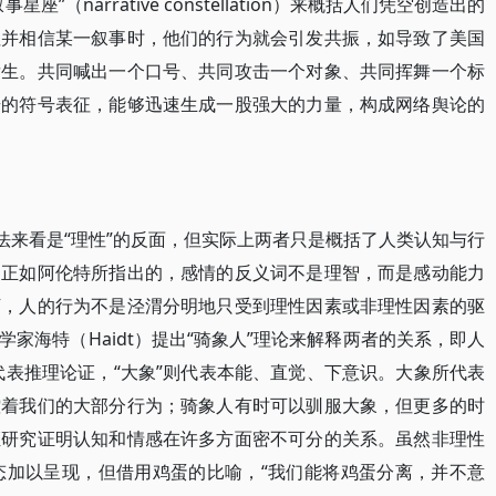
（narrative constellation）来概括人们凭空创造出的
注并相信某一叙事时，他们的行为就会引发共振，如导致了美国
发生。共同喊出一个口号、共同攻击一个对象、共同挥舞一个标
步的符号表征，能够迅速生成一股强大的力量，构成网络舆论的
法来看是“理性”的反面，但实际上两者只是概括了人类认知与行
。正如阿伦特所指出的，感情的反义词不是理智，而是感动能力
下，人的行为不是泾渭分明地只受到理性因素或非理性因素的驱
家海特（Haidt）提出“骑象人”理论来解释两者的关系，即人
人”代表推理论证，“大象”则代表本能、直觉、下意识。大象所代表
控着我们的大部分行为；骑象人有时可以驯服大象，但更多的时
证研究证明认知和情感在许多方面密不可分的关系。虽然非理性
的形态加以呈现，但借用鸡蛋的比喻，“我们能将鸡蛋分离，并不意