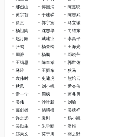
鄢烈山
傅国涌
陈嘉映
黄宗智
于建嵘
陈志武
徐贲
郭宇宽
马立诚
杨祖陶
沈志华
向继东
赵汀阳
戴建业
李昌平
张鸣
杨奎松
王海光
周濂
杨鹏
邓晓芒
王缉思
陈奉孝
郭世佑
马玲
王振东
狄马
袁伟时
史啸虎
熊培云
秋风
刘小枫
孟令伟
雷一宁
周枫
蒋兆勇
吴伟
沙叶新
刘瑜
葛剑雄
储昭根
吴稼祥
许之远
袁刚
杨小凯
吴励生
朱学勤
潘维
郑秉文
莫于川
羽之野