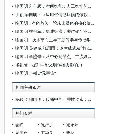
喻国明 刘佳颖：空间智能：人工智能的逻辑升维与人机关系重塑——基于复杂范式的理论探讨
丁颖 喻国明：回应时代情感症候的爆款文艺剧——关于《我的阿勒泰》逻辑锚点的深度剖析
喻国明：有的放矢：论未来媒体的核心价值逻辑——以内容服务为“本”，以关系构建为“矢”，以社会的媒介化为“的”
喻国明 樊拥军：集成经济：来传媒产业的主流经形态——试论传媒产业关联整合的价值构建
喻国明：技术革命主导下新闻学与传播学的学科重构与未来方向
喻国明 苏健威 张恩雨：论生成式AI时代的用户需求与表达范式——从分众匹配到层级递进的要素融合网络
喻国明 李鎏锴：从中心到节点：主流媒体系统性变革的突围与进路
杨颖兮：提升中华文明传播力影响力
喻国明：何以“元宇宙”
相同主题阅读
杨颖兮 喻国明：传播中的非理性要素：一项理解未来传播的重要命题
热门专栏
秦晖
陈行之
郑永年
龙应台
丁学良
曹林