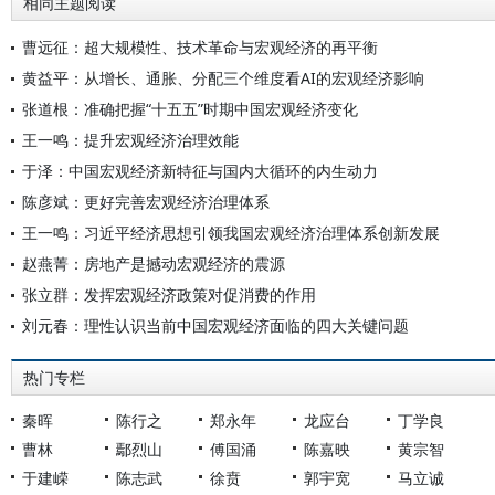
相同主题阅读
曹远征：超大规模性、技术革命与宏观经济的再平衡
黄益平：从增长、通胀、分配三个维度看AI的宏观经济影响
张道根：准确把握“十五五”时期中国宏观经济变化
王一鸣：提升宏观经济治理效能
于泽：中国宏观经济新特征与国内大循环的内生动力
陈彦斌：更好完善宏观经济治理体系
王一鸣：习近平经济思想引领我国宏观经济治理体系创新发展
赵燕菁：房地产是撼动宏观经济的震源
张立群：发挥宏观经济政策对促消费的作用
刘元春：理性认识当前中国宏观经济面临的四大关键问题
热门专栏
秦晖
陈行之
郑永年
龙应台
丁学良
曹林
鄢烈山
傅国涌
陈嘉映
黄宗智
于建嵘
陈志武
徐贲
郭宇宽
马立诚