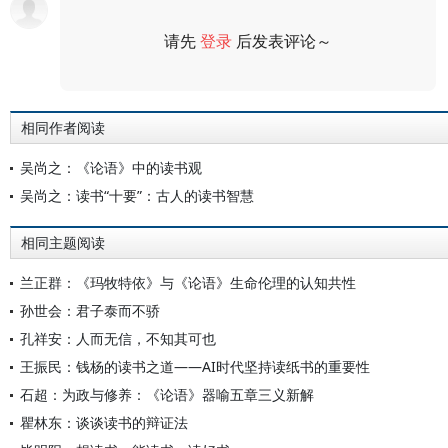
请先
登录
后发表评论～
评论
相同作者阅读
吴尚之：《论语》中的读书观
吴尚之：读书“十要”：古人的读书智慧
相同主题阅读
兰正群：《玛牧特依》与《论语》生命伦理的认知共性
孙世会：君子泰而不骄
孔祥安：人而无信，不知其可也
王振民：钱杨的读书之道——AI时代坚持读纸书的重要性
石超：为政与修养：《论语》器喻五章三义新解
瞿林东：谈谈读书的辩证法