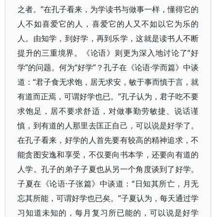
之者。”在孔子看来，为学读书与做事一样，懂得它的
人不如喜爱它的人，喜爱它的人又不如以它为乐的
人。由知学，到好学，再到乐学，这就是读书人不断
提升的三重境界。《论语》则更为深入地讨论了“好
学”的问题。何为“好学”？孔子在《论语·学而篇》中谈
道：“君子食无求饱，居无求安，敏于事而慎于言，就
有道而正焉，可谓好学也已。”孔子认为，君子吃不要
求饱足，居不要求舒适，对做事勤劳敏捷、说话谨
慎，到有道的人那里去匡正自己，可以说是好学了。
在孔子看来，好学的人首先要有较高的精神追求，不
能贪图安逸和享受，不仅要向书本学，还要向有道的
人学。孔子的弟子子夏也从另一个角度谈到了好学。
子夏在《论语·子张篇》中谈道：“日知其所亡，月无
忘其所能，可谓好学也已矣。”子夏认为，每天通过学
习知道未知的，每月复习所已能的，可以说是好学