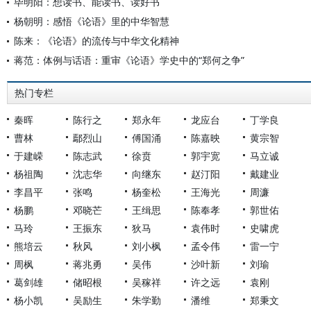
毕明阳：想读书、能读书、读好书
杨朝明：感悟《论语》里的中华智慧
陈来：《论语》的流传与中华文化精神
蒋范：体例与话语：重审《论语》学史中的“郑何之争”
热门专栏
秦晖
陈行之
郑永年
龙应台
丁学良
曹林
鄢烈山
傅国涌
陈嘉映
黄宗智
于建嵘
陈志武
徐贲
郭宇宽
马立诚
杨祖陶
沈志华
向继东
赵汀阳
戴建业
李昌平
张鸣
杨奎松
王海光
周濂
杨鹏
邓晓芒
王缉思
陈奉孝
郭世佑
马玲
王振东
狄马
袁伟时
史啸虎
熊培云
秋风
刘小枫
孟令伟
雷一宁
周枫
蒋兆勇
吴伟
沙叶新
刘瑜
葛剑雄
储昭根
吴稼祥
许之远
袁刚
杨小凯
吴励生
朱学勤
潘维
郑秉文