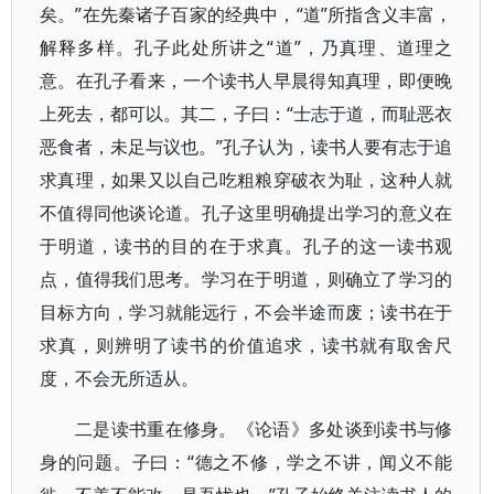
矣。”在先秦诸子百家的经典中，“道”所指含义丰富，
解释多样。孔子此处所讲之“道”，乃真理、道理之
意。在孔子看来，一个读书人早晨得知真理，即便晚
上死去，都可以。其二，子曰：“士志于道，而耻恶衣
恶食者，未足与议也。”孔子认为，读书人要有志于追
求真理，如果又以自己吃粗粮穿破衣为耻，这种人就
不值得同他谈论道。孔子这里明确提出学习的意义在
于明道，读书的目的在于求真。孔子的这一读书观
点，值得我们思考。学习在于明道，则确立了学习的
目标方向，学习就能远行，不会半途而废；读书在于
求真，则辨明了读书的价值追求，读书就有取舍尺
度，不会无所适从。
二是读书重在修身。《论语》多处谈到读书与修
身的问题。子曰：“德之不修，学之不讲，闻义不能