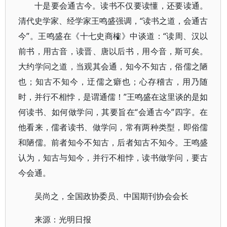
十是要会通古今。读书不仅要读懂，还要读通。
清代史学家、经学家王鸣盛强调，“读书之道，会通古
今”。王鸣盛在《十七史商榷》中谈道：“读周、汉以
前书，用古音，读晋、唐以后书，用今音，斯可矣。
大约学问之道，当观其会通，知今不知古，俗儒之陋
也；知古不知今，迂儒之癖也；心存稽古，用乃随
时，并行不相悖，是谓通儒！”王鸣盛在这里谈的是如
何读书、如何做学问，其要旨在“会通古今”四字。在
他看来，儒者读书、做学问，常有两种类型，即俗儒
和陋儒。前者知今不知古，后者知古不知今。王鸣盛
认为，知古与知今，并行不相悖，读书做学问，要古
今会通。
吴尚之，全国政协委员、中国期刊协会会长
来源：光明日报