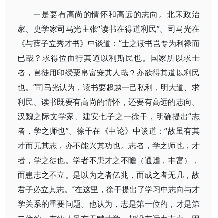
一是要有高尚的情怀和高远的志向。北宋政治
家、史学家司马光主张“读书在得道利民”。司马光在
《与薛子立秀才书》中谈道：“士之读书岂专为利禄而
已哉？求得位而行其道以利斯民也。国家所以求士
者，岂徒用印绶粟帛富宠其人哉？亦欲得其道以利民
也。”司马光认为，读书要超越一己私利，明大道、求
利民。读书既要有高尚的情怀，还要有高远的志向。
汉魏之际文学家、建安七子之一徐干，明确提出“志
者，学之师也”。徐干在《中论》中谈道：“故虽有其
才而无其志，亦不能兴其功也。志者，学之师也；才
者，学之徒也。学者不患才之不瞻（通赡，丰富），
而患志之不立。是以为之者亿兆，而成之者无几，故
君子必立其志。”在这里，徐干提出了学习中志向与才
学关系的重要问题。他认为，志是第一位的，才是第