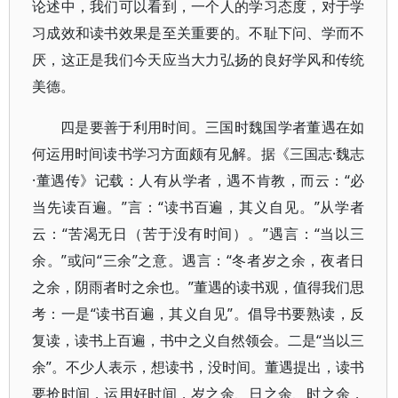
论述中，我们可以看到，一个人的学习态度，对于学
习成效和读书效果是至关重要的。不耻下问、学而不
厌，这正是我们今天应当大力弘扬的良好学风和传统
美德。
四是要善于利用时间。三国时魏国学者董遇在如
何运用时间读书学习方面颇有见解。据《三国志·魏志
·董遇传》记载：人有从学者，遇不肯教，而云：“必
当先读百遍。”言：“读书百遍，其义自见。”从学者
云：“苦渴无日（苦于没有时间）。”遇言：“当以三
余。”或问“三余”之意。遇言：“冬者岁之余，夜者日
之余，阴雨者时之余也。”董遇的读书观，值得我们思
考：一是“读书百遍，其义自见”。倡导书要熟读，反
复读，读书上百遍，书中之义自然领会。二是“当以三
余”。不少人表示，想读书，没时间。董遇提出，读书
要抢时间，运用好时间，岁之余、日之余、时之余，