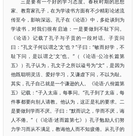
三是要有一个好的学习态度。春秋时期的思想
家、教育家孔子，在为学读书方面有不少精彩论述流
传至今，影响深远。孔子在《论语》中，多处谈到为
学读书，对我们很有启迪：一是要做到不耻下问。
《论语》记载了孔子与子贡的一段对话。子贡问
曰：“孔文子何以谓之‘文’也？”子曰：“敏而好学，不
耻下问，是以谓之‘文’也。”（《论语·公冶长篇第
五》）孔子认为，孔文子之所以谥号为“文”，是因为
他既聪明灵活、爱好学习，又谦虚下问，不以为耻。
其实，孔子自己就是一个谦逊的人。《论语·八佾篇第
五》记载：“子入太庙，每事问。”孔子到了太庙，每
件事都要向别人请教。他认为，这正是礼的要求。二
是要做到学而不厌。子曰：“默而识之，学而不厌，诲
人不倦。”（《论语·述而篇第七》）孔子勉励人们努
力学习而从不满足，教诲他人而不知疲倦。从孔子的