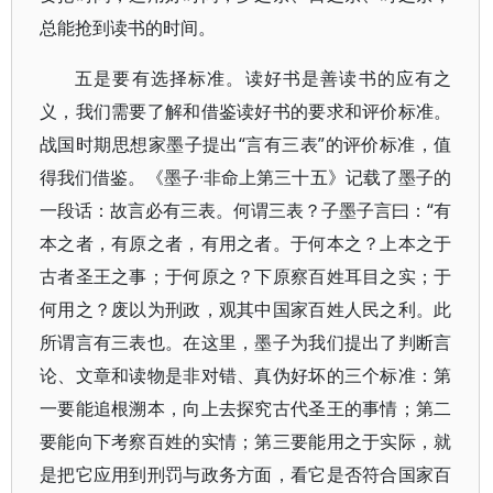
总能抢到读书的时间。
五是要有选择标准。读好书是善读书的应有之
义，我们需要了解和借鉴读好书的要求和评价标准。
战国时期思想家墨子提出“言有三表”的评价标准，值
得我们借鉴。《墨子·非命上第三十五》记载了墨子的
一段话：故言必有三表。何谓三表？子墨子言曰：“有
本之者，有原之者，有用之者。于何本之？上本之于
古者圣王之事；于何原之？下原察百姓耳目之实；于
何用之？废以为刑政，观其中国家百姓人民之利。此
所谓言有三表也。在这里，墨子为我们提出了判断言
论、文章和读物是非对错、真伪好坏的三个标准：第
一要能追根溯本，向上去探究古代圣王的事情；第二
要能向下考察百姓的实情；第三要能用之于实际，就
是把它应用到刑罚与政务方面，看它是否符合国家百