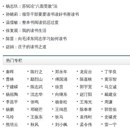
杨志玖：苏轼论“八面受敌”法
孙晓莉：领导干部要爱读书读好书善读书
温儒敏：整本书阅读切忌过度
徐复观：我的读书生活
陈晋：向毛泽东同志学习如何读书
赵娟：庄子的读书之道
热门专栏
秦晖
陈行之
郑永年
龙应台
丁学良
曹林
鄢烈山
傅国涌
陈嘉映
黄宗智
于建嵘
陈志武
徐贲
郭宇宽
马立诚
杨祖陶
沈志华
向继东
赵汀阳
戴建业
李昌平
张鸣
杨奎松
王海光
周濂
杨鹏
邓晓芒
王缉思
陈奉孝
郭世佑
马玲
王振东
狄马
袁伟时
史啸虎
熊培云
秋风
刘小枫
孟令伟
雷一宁