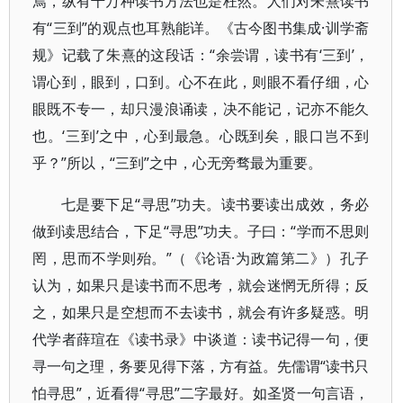
焉，纵有千万种读书方法也是枉然。人们对朱熹读书
有“三到”的观点也耳熟能详。《古今图书集成·训学斋
规》记载了朱熹的这段话：“余尝谓，读书有‘三到’，
谓心到，眼到，口到。心不在此，则眼不看仔细，心
眼既不专一，却只漫浪诵读，决不能记，记亦不能久
也。‘三到’之中，心到最急。心既到矣，眼口岂不到
乎？”所以，“三到”之中，心无旁骛最为重要。
七是要下足“寻思”功夫。读书要读出成效，务必
做到读思结合，下足“寻思”功夫。子曰：“学而不思则
罔，思而不学则殆。”（《论语·为政篇第二》）孔子
认为，如果只是读书而不思考，就会迷惘无所得；反
之，如果只是空想而不去读书，就会有许多疑惑。明
代学者薛瑄在《读书录》中谈道：读书记得一句，便
寻一句之理，务要见得下落，方有益。先儒谓“读书只
怕寻思”，近看得“寻思”二字最好。如圣贤一句言语，