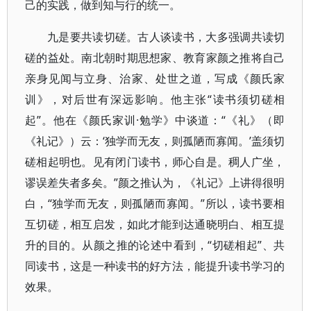
己的实践，做到知与行的统一。
九是要共读切磋。古人谈读书，大多强调共读切
磋的益处。南北朝时期思想家、教育家颜之推将自己
亲身见闻与立身、治家、处世之道，写成《颜氏家
训》，对后世有深远影响。他主张“读书须切磋相
起”。他在《颜氏家训·勉学》中谈道：“《礼》（即
《礼记》）云：‘独学而无友，则孤陋而寡闻。’盖须切
磋相起明也。见有闭门读书，师心自是。稠人广坐，
谬误差失者多矣。”颜之推认为，《礼记》上讲得很明
白，“独学而无友，则孤陋而寡闻。”所以，读书要相
互切磋，相互启发，如此才能到达通晓明白、相互提
升的目的。从颜之推的论述中看到，“切磋相起”、共
同读书，这是一种读书的好方法，能提升读书学习的
效果。