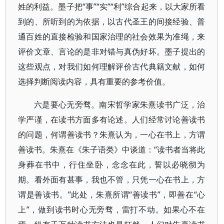
姓的利益。墨子把“事”“实”“利”综合起来，以大家所看
到的、所听到的为依据，以古代圣王的间接经验、普
通百姓的直接检验和国家治理的社会效果为准绳，来
评价文章、言论的是非对错与真伪好坏。墨子提出的
这些观点，对我们如何理解评价古代典籍文献，如何
选择判断阅读内容，具有重要的参考价值。
六是要心无旁骛。南宋哲学家朱熹读书广泛，治
学严谨，在读书方面多有论述。人们经常讨论善读书
的问题，何谓善读书？朱熹认为，一心在书上，方谓
善读书。朱熹在《朱子语类》中谈道：“读书者当将此
身葬在书中，行住坐卧，念念在此，誓以必晓彻为
期。看外面有甚事，我也不管，只凭一心在书上，方
谓是善读书。”此处，朱熹所谓“善读书”，即善在“心
上”，做到读书时心无旁骛，雷打不动。如果心不在