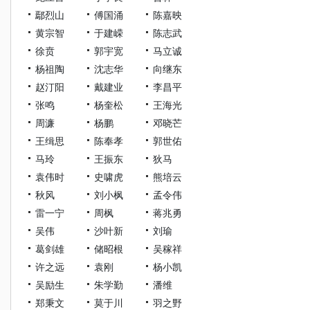
鄢烈山
傅国涌
陈嘉映
黄宗智
于建嵘
陈志武
徐贲
郭宇宽
马立诚
杨祖陶
沈志华
向继东
赵汀阳
戴建业
李昌平
张鸣
杨奎松
王海光
周濂
杨鹏
邓晓芒
王缉思
陈奉孝
郭世佑
马玲
王振东
狄马
袁伟时
史啸虎
熊培云
秋风
刘小枫
孟令伟
雷一宁
周枫
蒋兆勇
吴伟
沙叶新
刘瑜
葛剑雄
储昭根
吴稼祥
许之远
袁刚
杨小凯
吴励生
朱学勤
潘维
郑秉文
莫于川
羽之野