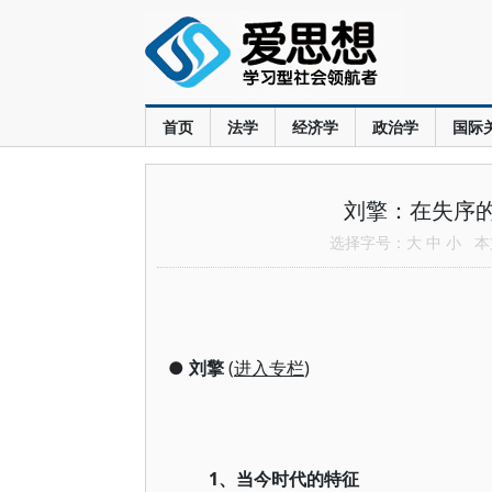
首页
法学
经济学
政治学
国际
刘擎：在失序的
选择字号：
大
中
小
本文
●
刘擎
(
进入专栏
)
1、当今时代的特征