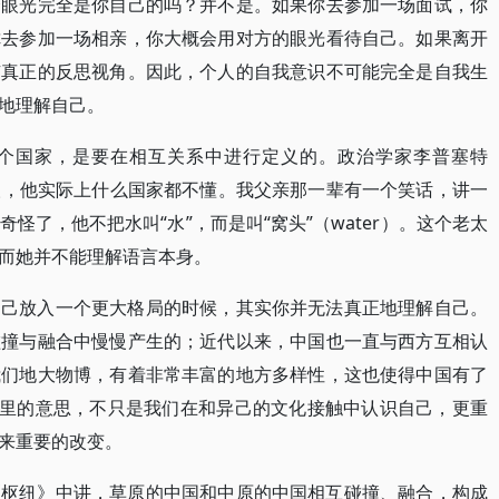
个眼光完全是你自己的吗？并不是。如果你去参加一场面试，你
你去参加一场相亲，你大概会用对方的眼光看待自己。如果离开
有真正的反思视角。因此，个人的自我意识不可能完全是自我生
单独地理解自己。
个国家，是要在相互关系中进行定义的。政治学家李普塞特
国家的人，他实际上什么国家都不懂。我父亲那一辈有一个笑话，讲一
怪了，他不把水叫“水”，而是叫“窝头”（water）。这个老太
而她并不能理解语言本身。
自己放入一个更大格局的时候，其实你并无法真正地理解自己。
碰撞与融合中慢慢产生的；近代以来，中国也一直与西方互相认
我们地大物博，有着非常丰富的地方多样性，这也使得中国有了
这里的意思，不只是我们在和异己的文化接触中认识自己，更重
来重要的改变。
《枢纽》中讲，草原的中国和中原的中国相互碰撞、融合，构成