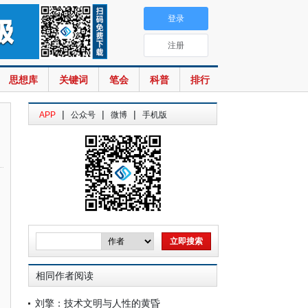
登录
注册
思想库
关键词
笔会
科普
排行
|
|
|
APP
公众号
微博
手机版
相同作者阅读
刘擎：技术文明与人性的黄昏