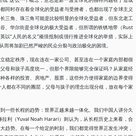
层线”这么一个概念，意思是新一波全球化的独特问题在于造成
部都同时存在着全球化的受益者与受挫者，也都出现了全球主义
，长三角、珠三角可能是比较明显的全球化受益者，但东北老工
谷、华尔街是全球化的极大受益者，但所谓的铁锈地带（Rust
精英以“人民的名义”顽强抵制或强行推进全球化的举措，实际上
从而将加剧已然严峻的民众分裂与政治极化的困境。
建立稳定秩序，现在连在一家公司、甚至连在一个家庭内部都很
，父母和孩子高度统一，但那个界限能够完全保证吗？从家庭经
各种各样的投资、房地产、股票，这些外力使得家庭的边界变得
每个人都在不同的圈层，父母与孩子的理念出现分歧，放在每个家
看到一些长程的趋势：世界正越来越一体化。我们中国人讲分久
（Yuval Noah Harari）则认为，从长程历史上来看，合
的大趋势。在每一个给定的时刻，我们都觉得世界正发生冲突，