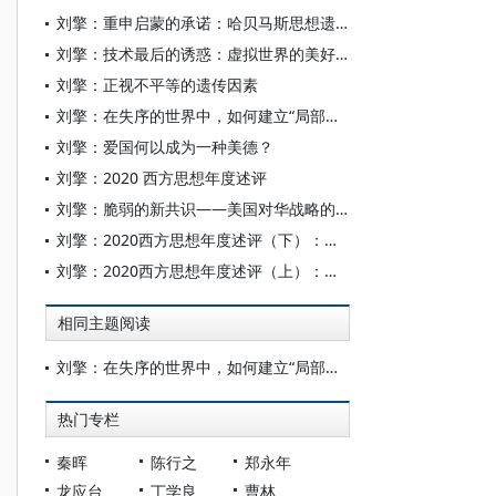
刘擎：重申启蒙的承诺：哈贝马斯思想遗产及其当代处境
刘擎：技术最后的诱惑：虚拟世界的美好生活
刘擎：正视不平等的遗传因素
刘擎：在失序的世界中，如何建立“局部秩序”？
刘擎：爱国何以成为一种美德？
刘擎：2020 西方思想年度述评
刘擎：脆弱的新共识——美国对华战略的分歧
刘擎：2020西方思想年度述评（下）：国际变局与欧洲趋势
刘擎：2020西方思想年度述评（上）：美国大选与民主危机
相同主题阅读
刘擎：在失序的世界中，如何建立“局部秩序”？
热门专栏
秦晖
陈行之
郑永年
龙应台
丁学良
曹林