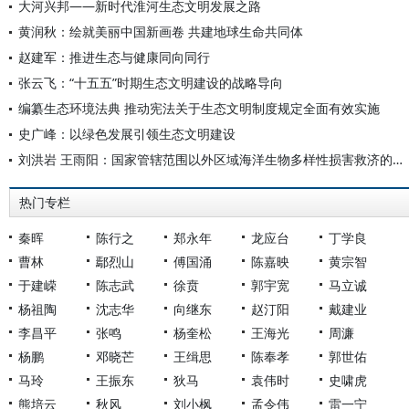
大河兴邦——新时代淮河生态文明发展之路
黄润秋：绘就美丽中国新画卷 共建地球生命共同体
赵建军：推进生态与健康同向同行
张云飞：“十五五”时期生态文明建设的战略导向
编纂生态环境法典 推动宪法关于生态文明制度规定全面有效实施
史广峰：以绿色发展引领生态文明建设
刘洪岩 王雨阳：国家管辖范围以外区域海洋生物多样性损害救济的新发展与中国因应
热门专栏
秦晖
陈行之
郑永年
龙应台
丁学良
曹林
鄢烈山
傅国涌
陈嘉映
黄宗智
于建嵘
陈志武
徐贲
郭宇宽
马立诚
杨祖陶
沈志华
向继东
赵汀阳
戴建业
李昌平
张鸣
杨奎松
王海光
周濂
杨鹏
邓晓芒
王缉思
陈奉孝
郭世佑
马玲
王振东
狄马
袁伟时
史啸虎
熊培云
秋风
刘小枫
孟令伟
雷一宁