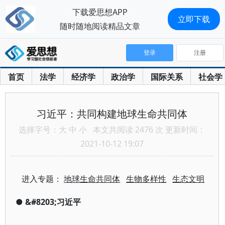
下载爱思想APP
立即下载
随时随地阅读精品文章
登录
注册
首页
法学
经济学
政治学
国际关系
社会学
习近平：共同构建地球生命共同体
选择字号：
大
中
小
本文共阅读 2476 次 更新时间：
2021-10-12 19:07
进入专题：
地球生命共同体
生物多样性
生态文明
●
&#8203;习近平