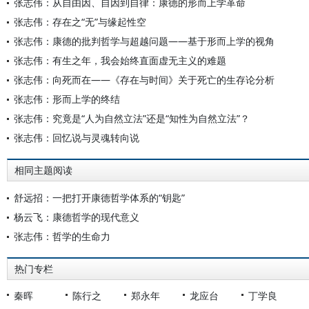
张志伟：从自由因、自因到自律：康德的形而上学革命
张志伟：存在之“无”与缘起性空
张志伟：康德的批判哲学与超越问题——基于形而上学的视角
张志伟：有生之年，我会始终直面虚无主义的难题
张志伟：向死而在——《存在与时间》关于死亡的生存论分析
张志伟：形而上学的终结
张志伟：究竟是“人为自然立法”还是“知性为自然立法”？
张志伟：回忆说与灵魂转向说
相同主题阅读
舒远招：一把打开康德哲学体系的“钥匙”
杨云飞：康德哲学的现代意义
张志伟：哲学的生命力
热门专栏
秦晖
陈行之
郑永年
龙应台
丁学良