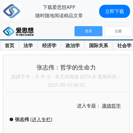
下载爱思想APP
立即下载
随时随地阅读精品文章
登录
注册
首页
法学
经济学
政治学
国际关系
社会学
张志伟：哲学的生命力
选择字号：
大
中
小
本文共阅读 3274 次 更新时间：
2021-09-10 06:32
进入专题：
康德哲学
●
张志伟
(
进入专栏
)