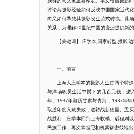
族群的意义被重新界定。本文根据摄影师庄
讨论其摄影经验如何反映中国国家近代
向又如何导致其摄影发生范式转换。此
关系，为理解20世纪中国的变迁提供新
【关键词】 庄学本,国家转型,摄影,边
一、前言
上海人庄学本的摄影人生由两个特殊的
与洋场职员生活中攒下的几百元钱，进入
年、1937年游历甘肃与青海，1937
取道印度入藏失败，遂转战新德里、孟买
战胜利，庄学本回到上海收梢。后程则以
民族工作，再次拿起照相机紧锣密鼓地出访