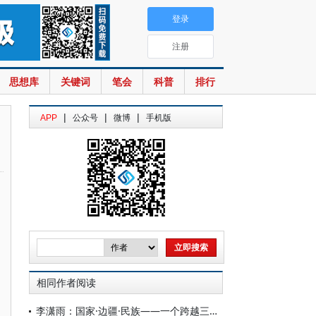
登录
注册
思想库
关键词
笔会
科普
排行
|
|
|
APP
公众号
微博
手机版
相同作者阅读
李潇雨：国家·边疆·民族——一个跨越三十年的视觉样本