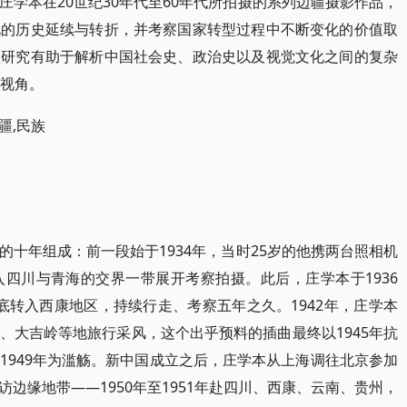
学本在20世纪30年代至60年代所拍摄的系列边疆摄影作品，
化的历史延续与转折，并考察国家转型过程中不断变化的价值取
项研究有助于解析中国社会史、政治史以及视觉文化之间的复杂
的视角。
疆,民族
十年组成：前一段始于1934年，当时25岁的他携两台照相机
四川与青海的交界一带展开考察拍摄。此后，庄学本于1936
年年底转入西康地区，持续行走、考察五年之久。1942年，庄学本
、大吉岭等地旅行采风，这个出乎预料的插曲最终以1945年抗
1949年为滥觞。新中国成立之后，庄学本从上海调往北京参加
边缘地带——1950年至1951年赴四川、西康、云南、贵州，