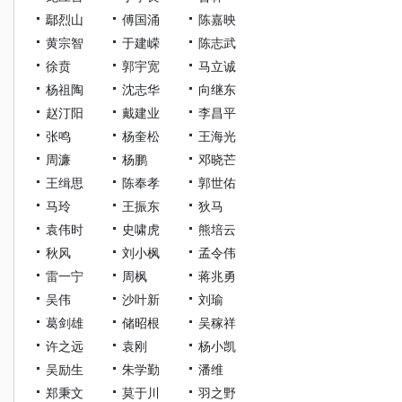
鄢烈山
傅国涌
陈嘉映
黄宗智
于建嵘
陈志武
徐贲
郭宇宽
马立诚
杨祖陶
沈志华
向继东
赵汀阳
戴建业
李昌平
张鸣
杨奎松
王海光
周濂
杨鹏
邓晓芒
王缉思
陈奉孝
郭世佑
马玲
王振东
狄马
袁伟时
史啸虎
熊培云
秋风
刘小枫
孟令伟
雷一宁
周枫
蒋兆勇
吴伟
沙叶新
刘瑜
葛剑雄
储昭根
吴稼祥
许之远
袁刚
杨小凯
吴励生
朱学勤
潘维
郑秉文
莫于川
羽之野