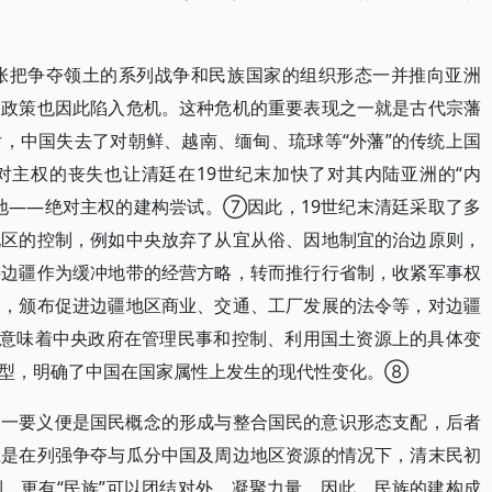
扩张把争夺领土的系列战争和民族国家的组织形态一并推向亚洲
及政策也因此陷入危机。这种危机的重要表现之一就是古代宗藩
，中国失去了对朝鲜、越南、缅甸、琉球等“外藩”的传统上国
对主权的丧失也让清廷在19世纪末加快了对其内陆亚洲的“内
地——绝对主权的建构尝试。⑦因此，19世纪末清廷采取了多
地区的控制，例如中央放弃了从宜从俗、因地制宜的治边原则，
将边疆作为缓冲地带的经营方略，转而推行行省制，收紧军事权
合，颁布促进边疆地区商业、交通、工厂发展的法令等，对边疆
也意味着中央政府在管理民事和控制、利用国土资源上的具体变
转型，明确了中国在国家属性上发生的现代性变化。⑧
另一要义便是国民概念的形成与整合国民的意识形态支配，后者
正是在列强争夺与瓜分中国及周边地区资源的情况下，清末民初
，更有“民族”可以团结对外，凝聚力量。因此，民族的建构成