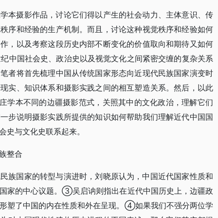
庄学本摄影作品，讨论它们得以产生的社会动力、主体意识、传
觉秩序和经验的生产机制。而且，讨论这种视觉秩序和经验如何
运作，以及考察这段历史内部不断变化的价值取向和期待又如何
世纪中国社会史、政治史以及视觉文化之间紧密交缠的复杂关系
，笔者将首先梳理中国从传统国家形态向近现代民族国家演变时
治现实、知识体系和摄影实践之间的相互塑造关系。然后，以此
中庄学本不同的边疆摄影范式，关照其中的文化政治，理解它们
进一步说明摄影实践所提供的知识如何帮助我们理解近代中国国
会史与文化史联系起来。
族整合
代民族国家的转型与演进时，刘晓原认为，中国近代国家性质和
为国家的中心议题。③吴启讷则指出在近代中国历史上，边疆政
，形塑了中国的内在性质和外在呈现。④如果我们不强分两位学