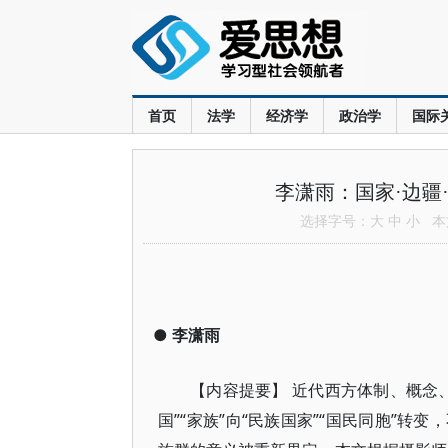
首页
法学
经济学
政治学
国际
李潇雨：国家·边疆
选择字号：
大
中
小
本文
●
李潇雨
【内容提要】 近代西方体制、概念
国”“家族”向“民族国家”“国民同胞”