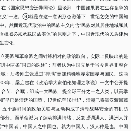
启超在《国家思想变迁异同论》里谈到，中国如果要在生存竞争的
主义”一途。⑨就是在这一意识形态激荡下，世纪之交的中国知
中。然而近现代政治中的民族主义内含“民族对其居住地域和其
政治疆域必须承载民族实体”的原则之下，中国近现代的民族建构
生变化。
清立宪派和革命派之间针锋相对的政治取向，实际上反映出的是
进中两条“同归的殊途”：前者认为中国立足于当今世界非整合
域；后者则主张通过“排满”更加精确地界定国界与国民。这两
903年，梁启超在《政治学大家伯伦知理之学说》一文中公开提
、合苗、合藏，组成一大民族，提全球三分之一之人类，以高掌
和”早已是清廷的国策，17世纪至18世纪，清朝已将满汉蒙回藏
，五个族群间的政治关联与互动构成了清朝战略安全的有机防
的部分。而革命派为了煽动排满情绪，反复强调满人、满洲人并
宣传“中国者，中国人之中国也。孰为中国人，汉人种是也。中国