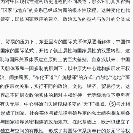
视为对中国现代性建构历史进程的不同表述，那么它们其实都揭
“国家与地方”的关系已经成为新的根本性议程。这种变化也代
刻嬗变，民族国家秩序的建立、政治民族的型构与族群的分类成
交、贸易的压力下，东亚固有的国际关系体系逐渐解体，中国作
族国家的国际范式，开始了领土属性与国家属性的双重转型。这
机制与国际关系体系建立原则上的巨大差别。自秦汉以来，中国
在天朝体系和一国多制的原则下，以中原为中心建构多层次王权
间接羁縻、“布化王道”“广施恩泽”的方式与“内地”“边地”“藩
愈疏的多层次关系，实行不同的政治、文化、经济、贸易行为。这
过容忍不同层次政治实体的相对主权维持一元等级地位下尊卑有
有边无境、中心明确而边缘模糊多变的“天下”疆域。⑤与此相
，形成了国家、社会实体与被法律明确界定的领土结构相互重叠
权与国家疆界紧密相连的政治规范。在此基础上，欧洲也建立了
的独立与空间的有限性，形成了其国际体系所奉行的多元平等权