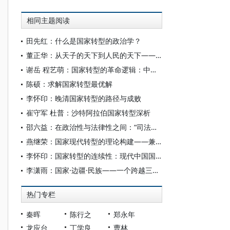
相同主题阅读
田先红：什么是国家转型的政治学？
董正华：从天子的天下到人民的天下——有关近代中国国家转型的几组关键词
谢岳 程艺萌：国家转型的革命逻辑：中国现代国家建设的社会起源
陈硕：求解国家转型最优解
李怀印：晚清国家转型的路径与成败
崔守军 杜普：沙特阿拉伯国家转型深析
邵六益：在政治性与法律性之间：“司法为民”的再解读（2003-2012年）
燕继荣：国家现代转型的理论构建——兼谈北大政治学的贡献
李怀印：国家转型的连续性：现代中国国家的特质与影响国家形成的因素
李潇雨：国家·边疆·民族——一个跨越三十年的视觉样本
热门专栏
秦晖
陈行之
郑永年
龙应台
丁学良
曹林