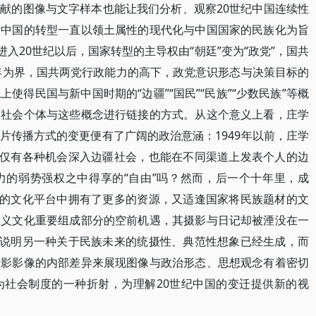
献的图像与文字样本也能让我们分析、观察20世纪中国连续性
然中国的转型一直以领土属性的现代化与中国国家的民族化为旨
进入20世纪以后，国家转型的主导权由“朝廷”变为“政党”，国共
9年为界，国共两党行政能力的高下，政党意识形态与决策目标的
使得民国与新中国时期的“边疆”“国民”“民族”“少数民族”等概
了社会个体与这些概念进行链接的方式。从这个意义上看，庄学
片传播方式的变更便有了广阔的政治意涵：1949年以前，庄学
不仅有各种机会深入边疆社会，也能在不同渠道上发表个人的边
力的弱势强权之中得享的“自由”吗？然而，后一个十年里，成
性的文化平台中拥有了更多的资源，又适逢国家将民族题材的文
主义文化重要组成部分的空前机遇，其摄影与日记却被湮没在一
否说明另一种关于民族未来的统摄性、典范性想象已经生成，而
摄影影像的内部差异来展现图像与政治形态、思想观念有着密切
为社会制度的一种折射，为理解20世纪中国的变迁提供新的视