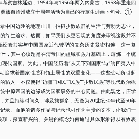
年考察吉林延边，1954年与1956年两入内蒙古，1958年重走四
凉山彝族自治州成立十周年活动为自己的行旅生涯画下句号。①
记录中国边陲的地理山川，拍摄少数族群的生活与劳动为志业，
知的终生追求。然而，如果我们从更宏观的角度来审视这段并不
摄经验其实与中国国家近代转型的复杂历史紧密相连。这一复
后叶，其中心议题是在清帝国的疆域和族群基础上，熔炼一个统
现代国家。为此，中国经历着“从天下到国家”与“纳四夷入中
主动追求着国家性质和领土属性的双重变化——这些变动所引起
输入，不仅使得“边疆”“国民”“民族”“少数民族”等现代政治概
传统中原帝国的边缘成为国家事务的中心问题。由此观之，庄学
并且持续时间久，涉及族群多，无疑为20世纪30年代至60年
察记录。而他的诸多作品与记录也可作为宝贵的文本，让我们一
关联，探查新兴的、关键的概念如何通过具体形象得以有效表