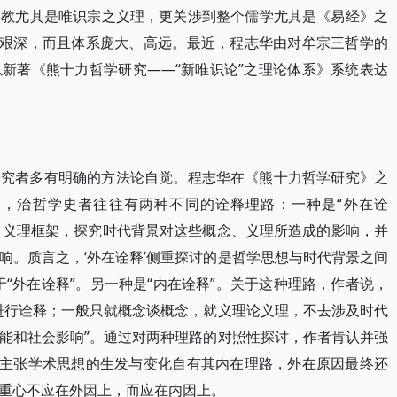
佛教尤其是唯识宗之义理，更关涉到整个儒学尤其是《易经》之
、艰深，而且体系庞大、高远。最近，程志华由对牟宗三哲学的
新著《熊十力哲学研究——“新唯识论”之理论体系》系统表达
研究者多有明确的方法论自觉。程志华在《熊十力哲学研究》之
，治哲学史者往往有两种不同的诠释理路：一种是“外在诠
念、义理框架，探究时代背景对这些概念、义理所造成的影响，并
响。质言之，‘外在诠释’侧重探讨的是哲学思想与时代背景之间
“外在诠释”。另一种是“内在诠释”。关于这种理路，作者说，
进行诠释；一般只就概念谈概念，就义理论义理，不去涉及时代
能和社会影响”。通过对两种理路的对照性探讨，作者肯认并强
者主张学术思想的生发与变化自有其内在理路，外在原因最终还
重心不应在外因上，而应在内因上。