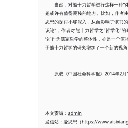
当然，对熊十力哲学进行这样一种“体
题或许有值得商榷的地方。比如，作者由
思想的探讨不够深入，从而影响了该书的
识论”，作者对熊十力哲学之“哲学化”的
论”作为儒家哲学的整体性，亦是一个值
于熊十力哲学的研究增加了一个新的视角
原载《中国社会科学报》2014年2月1
本文责编：
admin
发信站：爱思想（https://www.aisixian