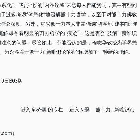
系化”、“哲学化”的“内在诠释”未必每人都能赞同，其中有些问
于过多考虑“体系化”地疏解熊十力哲学，以至于对熊十力佛教
理论深度。另外，尽管熊十力本人非常强调“哲学地”建构“新唯
疏解却有着明显的西方哲学的“痕迹”；这是否会“肢解”“新唯识
得注意的问题。尽管如此，不能否认的是，程志华教授为学界关
，为众多关于熊十力“新唯识论”的诠释增加了一种新的理解。
9日B03版
进入
郭齐勇
的专栏 进入专题：
熊十力
新唯识论
g.com）