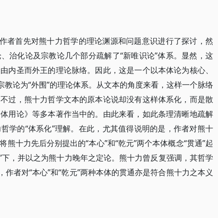
，作者首先对熊十力哲学的理论渊源和问题意识进行了探讨，然
、治化论及宗教论几个部分疏解了“新唯识论”体系。显然，这
、由内圣而外王的理论脉络。因此，这是一个以本体论为核心、
宗教论为“外围”的理论体系。从文本的角度来看，这样一个脉络
。不过，熊十力哲学文本的原本论说却没有这样体系化，而是散
《体用论》等多本著作当中的。由此来看，如此条理清晰地疏解
哲学的“体系化”理解。在此，尤其值得说明的是，作者对熊十
熊十力先后分别提出的“本心”和“乾元”两个本体概念“贯通”起
统领”下，并以之为熊十力晚年之定论。熊十力曾反复强调，其哲学
，作者对“本心”和“乾元”两种本体的贯通亦是符合熊十力之本义