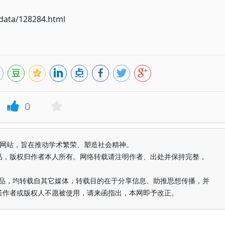
ata/128284.html
0
益纯学术网站，旨在推动学术繁荣、塑造社会精神。
品，版权归作者本人所有。网络转载请注明作者、出处并保持完整，
的作品，均转载自其它媒体，转载目的在于分享信息、助推思想传播，并
若作者或版权人不愿被使用，请来函指出，本网即予改正。