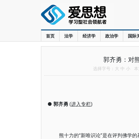
首页
法学
经济学
政治学
国际
郭齐勇：对熊
选择字号：
大
中
小
本文
●
郭齐勇
(
进入专栏
)
熊十力的“新唯识论”是在评判佛学的