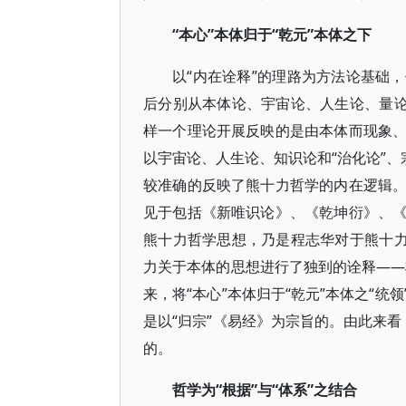
“本心”本体归于“乾元”本体之下
以“内在诠释”的理路为方法论基础
后分别从本体论、宇宙论、人生论、量论
样一个理论开展反映的是由本体而现象
以宇宙论、人生论、知识论和“治化论”、
较准确的反映了熊十力哲学的内在逻辑
见于包括《新唯识论》、《乾坤衍》、
熊十力哲学思想，乃是程志华对于熊十力
力关于本体的思想进行了独到的诠释——将
来，将“本心”本体归于“乾元”本体之“
是以“归宗”《易经》为宗旨的。由此来看
的。
哲学为“根据”与“体系”之结合