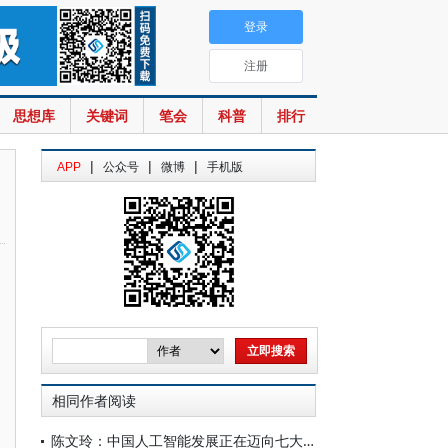
登录
注册
思想库
关键词
笔会
科普
排行
|
|
|
APP
公众号
微博
手机版
相同作者阅读
陈文玲：中国人工智能发展正在迈向七大跃迁