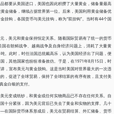
产品都要从美国进口，美国也因此积攒了大量黄金，储备量最高
31吨黄金储备，继续占据世界第一位。后来，美国利用黄金储备优
金挂钩，各国货币与美元挂钩，称为“双挂钩”。当时有44个国
美元，美元和黄金保持恒定关系。随着国际贸易有了统一的货币
美国在朝鲜战争、越南战争及自身经济问题上，消耗了大量黄
00多吨。此时，时任法国总统戴高乐，认为美国经济出了问题，便
，其他国家也纷纷准备效仿。于是，在1971年8月15日，时
演讲，宣布美元与黄金脱钩。这是当时美国对世界最大的一次违
献的，促进了全球贸易，保持了全球结算的有序有效，且支付美
真金白银的支付。
，美元变成纸钞，和黄金或任何实物商品已不存在任何关系。自
各国十分紧张，因为美元背后已失去了黄金和实物的支撑。几十
——在国际货币体系形成后，美元在贸易结算、外汇储备、货币