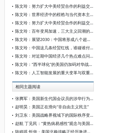
陈文玲：努力扩大中美经贸合作的利益交汇点——相向而行 在博弈中实现共生
陈文玲：世界经济中的桎梏与当代资本主义危机
陈文玲：努力扩大中美经贸合作的利益交汇点 为世界经济注入更多的确定性与稳定性
陈文玲：百年变局加速，三大主义回潮的深层冲击
陈文玲：展望2030：中国将形成八个超大规模场景
陈文玲：中国这几条经贸红线，谁碰谁付出代价
陈文玲：对近期中国经济几个热点难点问题的深度解析
陈文玲：“西半球化”的美国仍加码对华战略，中国需构筑四条经贸底线
陈文玲：人工智能发展的重大变革与双重场景
相同主题阅读
张腾军：美国新生代国会议员的涉华行为及其影响探析
赵明昊：美国正在滑向“非自由主义民主”
刘卫东：美国战略界视域下的国际秩序变革观
赵航 丁见民：“黄热病易感性”观念与美国南部对爱尔兰移民的排斥
陆婷瑶 忻华：美国北极战略正经历激进转向