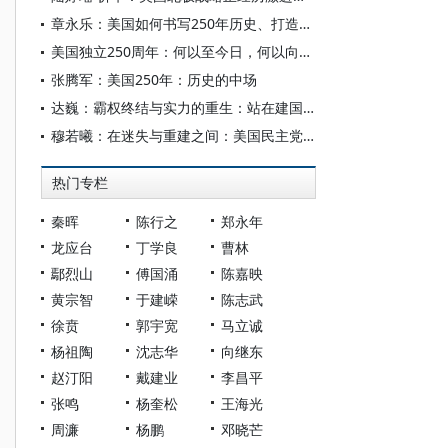
章永乐：美国如何书写250年历史、打造建国神话？
美国独立250周年：何以至今日，何以向明天？
张腾军：美国250年：历史的中场
达巍：霸权终结与实力的重生：站在建国250周年节点上的美国
穆若曦：在迷失与重建之间：美国民主党的政党功能困境与回应
热门专栏
秦晖
陈行之
郑永年
龙应台
丁学良
曹林
鄢烈山
傅国涌
陈嘉映
黄宗智
于建嵘
陈志武
徐贲
郭宇宽
马立诚
杨祖陶
沈志华
向继东
赵汀阳
戴建业
李昌平
张鸣
杨奎松
王海光
周濂
杨鹏
邓晓芒