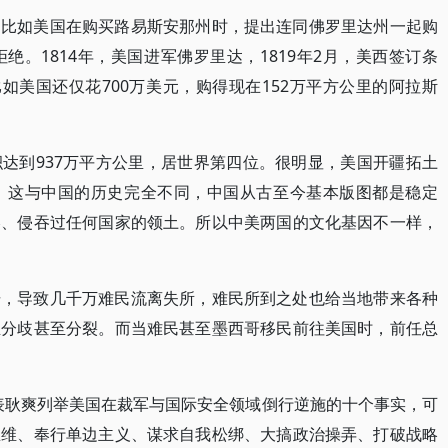
。比如美国在购买路易斯安那州时，提出连同佛罗里达州一起购
。1814年，美国进军佛罗里达，1819年2月，美西签订条
如美国还仅花700万美元，购得现在152万平方公里的阿拉斯
达到937万平方公里，居世界第四位。很明显，美国开疆拓土
。这与中国的历史完全不同，中国从古至今基本版图都是稳定
略、侵吞过任何国家的领土。所以中美两国的文化基因不一样，
击，导致几千万难民流离失所，难民所到之处也给当地带来各种
生分歧甚至分裂。而当难民甚至墨西哥移民前往美国时，前任总
代表耿爽列举美国在裁军与国际安全领域倒行逆施的十个事实，可
思维、奉行单边主义、谋求自我松绑、大搞政治操弄、打破战略