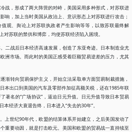
苏冷战，形成了两大阵营的对峙，美国采用多种形式，对苏联进
大影响，加上当时美国从政治上、意识形态上对苏联进行攻击；
从价值观、舆论上对苏联执政者产生影响等等，以致苏联最终解
上对苏联的禁供和博弈，均使苏联经济陷入困境。
年。二战后日本经济高速发展，创造了东亚奇迹。日本制造业尤
和欧洲市场。而此时的美国正感受着巨额贸易逆差的压力，尤其
国逐渐转向贸易保护主义，开始立法采取单方面贸易制裁措施，
日本出口到美国的汽车及零部件加征高额关税，还在1985年联
了著名的“广场协议”，逼迫日元升值。日元升值导致日本贸易
本经济大衰退告终，日本进入“失去的30年”。
。上世纪90年代，欧盟的结算体系开始建立，之后美国发动了
一个重要动因，就是打击欧元。美国和欧盟的贸易战一直持续至