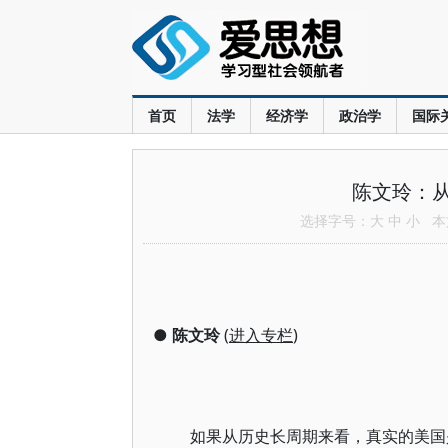
首页
法学
经济学
政治学
国际
陈文玲：
选择字号：
大
中
小
本文
●
陈文玲
(
进入专栏
)
如果从历史长周期来看，真实的美国