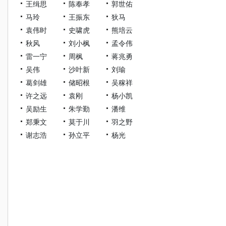
王缉思
陈奉孝
郭世佑
马玲
王振东
狄马
袁伟时
史啸虎
熊培云
秋风
刘小枫
孟令伟
雷一宁
周枫
蒋兆勇
吴伟
沙叶新
刘瑜
葛剑雄
储昭根
吴稼祥
许之远
袁刚
杨小凯
吴励生
朱学勤
潘维
郑秉文
莫于川
羽之野
谢志浩
孙立平
杨光