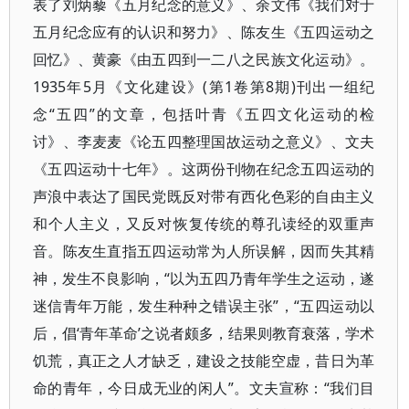
表了刘炳藜《五月纪念的意义》、余文伟《我们对于
五月纪念应有的认识和努力》、陈友生《五四运动之
回忆》、黄豪《由五四到一二八之民族文化运动》。
1935年5月《文化建设》(第1卷第8期)刊出一组纪
念“五四”的文章，包括叶青《五四文化运动的检
讨》、李麦麦《论五四整理国故运动之意义》、文夫
《五四运动十七年》。这两份刊物在纪念五四运动的
声浪中表达了国民党既反对带有西化色彩的自由主义
和个人主义，又反对恢复传统的尊孔读经的双重声
音。陈友生直指五四运动常为人所误解，因而失其精
神，发生不良影响，“以为五四乃青年学生之运动，遂
迷信青年万能，发生种种之错误主张”，“五四运动以
后，倡‘青年革命’之说者颇多，结果则教育衰落，学术
饥荒，真正之人才缺乏，建设之技能空虚，昔日为革
命的青年，今日成无业的闲人”。文夫宣称：“我们目