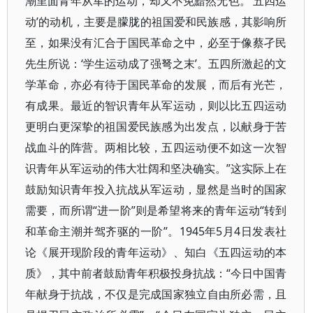
潮里面青年从军的运动，却又不免黯然无色。‘五四运
动’的动机，主要是朦胧的祖国爱和民族感，其影响所
至，如果没有汇合于国民革命之中，必至于像蔡孑民
先生所说：‘学生运动成了强弩之末’。五四所激起的文
学革命，亦必有待于国民革命的发展，而后有光芒，
有成果。最近的智识青年从军运动，则以比五四运动
更明白更深挚的祖国爱民族感为出发点，以献身于苦
战血斗的阵营。两相比较，五四运动便不如这一次智
识青年从军运动的伟大壮阔和坚决确实。”这实际上在
鼓励知识青年投入抗战从军运动，显然是当时的国家
需要，而所谓“进一阶”则是希望将来的青年运动“转到
和革命主潮并驾齐驱的一阶”。1945年5月4日发表社
论《展开现阶段的青年运动》、知白《五四运动的本
质》，其中前者鼓励青年积极投身抗战：“今日中国青
年献身于抗战，不仅是完成国家独立自由所必需，且