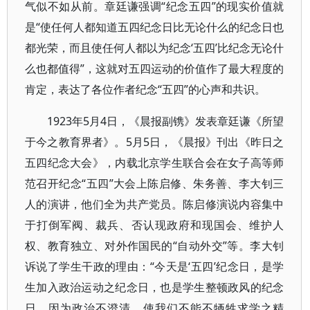
气似不如从前。章廷谦强调“纪念五四”的现实价值就
是“使任何人都知道五四纪念日比无论什么的纪念日也
都光荣，而且使任何人都以为纪念‘五四’比纪念无论什
么也都值得”，这就对五四运动的价值作了最大程度的
肯定，表达了各位作者纪念“五四”的心声和共识。
1923年5月4日，《晨报副镌》发表章廷谦《所望
于今之教育界者》。5月5日，《晨报》刊出《昨日之
五四纪念大会》，内载北京学生联合会在女子高等师
范召开纪念“五四”大会上陈启修、朱务善、李大钊三
人的演讲，他们全为共产党员。陈启修演说内容集中
于打倒军阀、裁兵、否认现政府和现国会、维护人
权、教育独立、对外作国民的“自动外交”等。李大钊
诉说了学生干政的理由：“今天是‘五四’纪念日，是学
生加入政治运动之纪念日，也是学生整顿政风的纪念
日。因为政治不澄清，使我们不能不牺牲求学之精