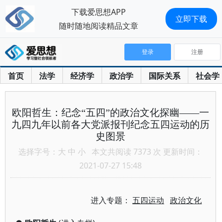
下载爱思想APP
立即下载
随时随地阅读精品文章
登录
注册
首页
法学
经济学
政治学
国际关系
社会学
欧阳哲生：纪念“五四”的政治文化探幽——一
九四九年以前各大党派报刊纪念五四运动的历
史图景
选择字号：
大
中
小
本文共阅读 7373 次 更新时间：
2021-07-27 15:48
进入专题：
五四运动
政治文化