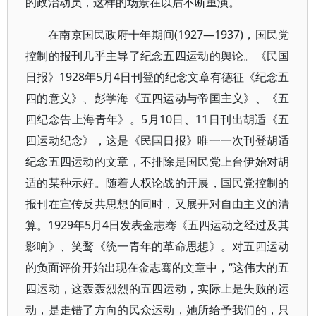
的政治动员，这样的场景在以后不断重演。
在南京国民政府十年期间(1927—1937)，国民党
控制的报刊几乎主导了纪念五四运动的舆论。《民国
日报》1928年5月4日刊登的纪念文章有德征《纪念五
四的意义》、彭学海《五四运动与帝国主义》、《五
四纪念告上海青年》。5月10日、11日刊出胡适《五
四运动纪念》，这是《民国日报》唯一一次刊登胡适
纪念五四运动的文章，不排除是国民党上台伊始对胡
适的某种示好。随着人权论战的开展，国民党控制的
报刊在宣传反共思想的同时，又展开对自由主义的清
算。1929年5月4日发表金志骞《五四运动之经过及其
影响》、笑鹜《统一青年的革命思想》。对五四运动
的负面评价开始出现在金志骞的文章中，“这伟大的五
四运动，这轰轰烈烈的五四运动，实际上是失败的运
动，是走错了方向的民众运动，她所给予我们的，只