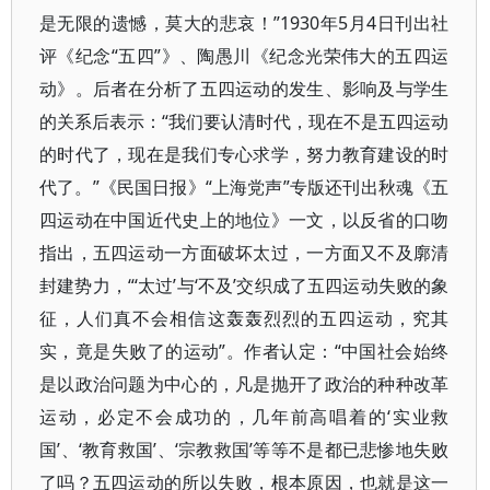
是无限的遗憾，莫大的悲哀！”1930年5月4日刊出社
评《纪念“五四”》、陶愚川《纪念光荣伟大的五四运
动》。后者在分析了五四运动的发生、影响及与学生
的关系后表示：“我们要认清时代，现在不是五四运动
的时代了，现在是我们专心求学，努力教育建设的时
代了。”《民国日报》“上海党声”专版还刊出秋魂《五
四运动在中国近代史上的地位》一文，以反省的口吻
指出，五四运动一方面破坏太过，一方面又不及廓清
封建势力，“‘太过’与‘不及’交织成了五四运动失败的象
征，人们真不会相信这轰轰烈烈的五四运动，究其
实，竟是失败了的运动”。作者认定：“中国社会始终
是以政治问题为中心的，凡是抛开了政治的种种改革
运动，必定不会成功的，几年前高唱着的‘实业救
国’、‘教育救国’、‘宗教救国’等等不是都已悲惨地失败
了吗？五四运动的所以失败，根本原因，也就是这一