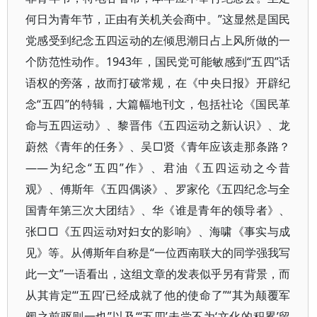
何日为青年节，正由有关机关会商中。”这显然是国民
党感受到纪念五四运动的左倾思潮日占上风所做的一
个防范性动作。1943年，国民党可能敏感到“五四”话
语权的旁落，故而打破常规，在《中央日报》开辟纪
念“五四”的特辑，大篇幅地刊文，包括社论《国民革
命与五四运动》、黎晋伟《五四运动之新认识》、龙
蔚然《青年的任务》、吴□贤《青年应该走那条路？
——为纪念“五四”作》、君油《五四运动之今昔
观》、傅斯年《五四偶谈》、罗家伦《五四纪念与全
国青年第三次大团结》、华《谁是青年的领导者》、
张□□《五四运动对妇女的影响》、海啸《事实与成
见》等。从傅斯年自称是“一位西南联大的同学强我写
此一文”一语看出，这组文章的发表似乎另有背景，而
从其肯定“‘五四’已经成就了他的使命了”“其为颠覆军
阀之前驱则一也”以及“‘五四’未尝不为‘文化的积累’留