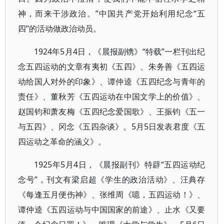
神，而来干涉政治。”中国共产党开始利用纪念“五
四”的活动做政治动员。
1924年5月4日，《晨报副镌》“特载”一栏刊出纪
念五四运动的文章有夷初《五四》、朱务善《五四运
动给国人对外的印象》、谭仲逵《五四纪念与青年的
责任》、董秋芳《五四运动在中国文学上的价值》、
赵国钧和萧友梅《五四纪念爱国歌》、王振钧《五一
与五四》、冈念《五四杂谈》。5月5日发表君度《五
四运动之革命的涵义》。
1925年5月4日，《晨报副刊》特辟“五四运动纪
念号”，刊文有梁启超《学生的政治活动》、汪典存
《每逢五月便伤神》、张维周《噫，五四运动！》、
谭仲逵《五四运动与中国国家的前途》、止水《又要