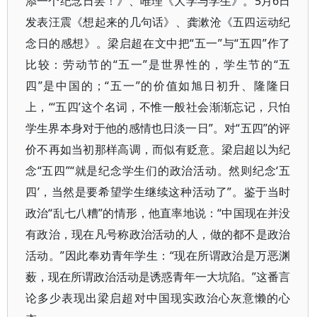
添一个纪念日罢！》、唯理《大学与学生》。5月6日
发表汪震《想起来的几句话》、龚漱沧《五四运动纪
念日的感想》。梁启超在文中把“五一”与“五四”作了
比较：劳动节的“五一”是世界性的，学生节的“五
四”是中国的；“五一”的价值如旭日初升、隆隆日
上，“‘五四’这个名词，不惟一般社会渐渐忘记，只怕
学生界本身对于他的感情也日淡一日”。对“五四”的评
价不再如当初那样高调，而似有贬意。梁启超以为纪
念“五四”“就是纪念学生们的政治活动。然则纪念‘五
四’，当然是要希望学生继续这种活动了”。鉴于当时
政治“乱七八糟”的情形，他直率地说：“中国现在并没
有政治，现在凡号称政治活动的人，做的都不是政治
活动。”因此奉劝青年学生：“现在所谓政治是万恶渊
薮，现在所谓政治活动是诱惑青年一大坑陷。”这番言
论多少表现出梁启超对中国现实政治心灰意懒的心