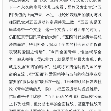
下一个永久的崖层”这几点来看，显然又发出肯定“五
四”价值的正面声音。不过，社论所表现出的倾向与以
往国民党对五四运动的定调并无二致，“‘五四’实是国
民革命中一个支流，这一个支流，经过四年的时间，
仍旧汇宗于国民革命的大海”，“‘五四’时代的青年要想
爱国而难于得到机会，掀动了全国的社会运动而仅得
表现其爱国之情绪”，“今日全国青年，惟当竭尽全
力，服从领袖，贡献能力，就是爱国的最大表现，也
就是发扬‘五四’的精神”。这就将五四运动视为国民革
命的支流，把“五四”的爱国精神与当前的抗战事业所
需要的“服从领袖”联系在一起。1944年5月4日发表社
论《青年运动的又一阶》，把五四运动与戊戌维新、
抗日战争作了比较：“‘五四运动’的波澜壮阔远较‘公车
上书’为壮阔，但比起七年的全面抗战，甚至于抗战高