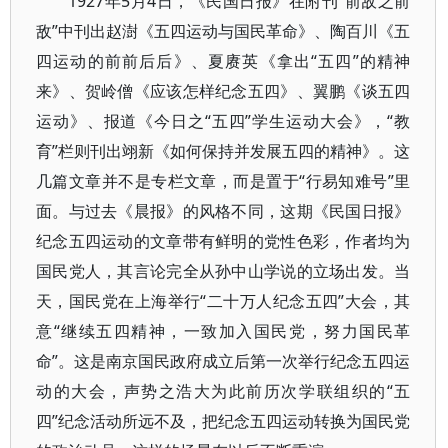
1927年5月4日，《民国日报》在附刊“前敌之前
敌”中刊出赵澍《五四运动与国民革命》、陶百川《五
四运动的前前后后》、夏赓英《拿出“五四”的精神
来》、贺岭僧《应该怎样纪念五四》、翼鹏《谈五四
运动》、报道《今日之“五四”学生运动大会》，“教
育”栏则刊出翊新《如何保持并发展五四的精神》。这
几篇文章并不是专栏文章，而是置于“行易知难号”里
面。与过去《晨报》的风格不同，这期《民国日报》
纪念五四运动的文章带有鲜明的党性色彩，作者均为
国民党人，其言论完全从孙中山学说的立场出发。当
天，国民党在上海举行“二十万人纪念五四”大会，其
意“继续五四精神，一致加入国民党，努力国民革
命”。这是南京国民政府成立后第一次举行纪念五四运
动的大会，声势之浩大为此前历次学联组织的“五
四”纪念活动所远不及，把纪念五四运动转换为国民党