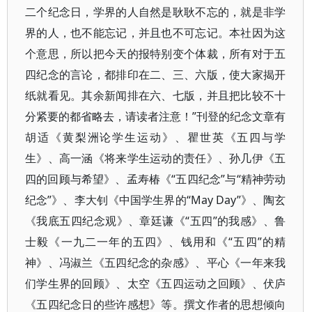
二个纪念日，学界的人自然是耿耿不忘的，就是非学
界的人，也不能忘记，并且也不可忘记。本社因为这
个意思，所以把今天的报特别变个体裁，所有对于五
四纪念的言论，都排印在二、三、六版，使大家揭开
纸就看见。其余新闻排在六、七版，并且把比较不十
分紧要的都省略去，请读者注意！”刊登的纪念文章有
胡适《黄梨洲论学生运动》、瞿世英《五四与学
生》、高一涵《将来学生运动的责任》、孙几伊《五
四的回顾与希望》、孟寿椿《“五四纪念”与“精神劳动
纪念”》、李大钊《中国学生界的“May Day”》、陶玄
《我底五四纪念观》、章廷谦《“五四”的我感》、鲁
士毅《一九二一年的五四》、钱用和《“五四”的精
神》、冯淑兰《五四纪念的杂感》、平心《一年来我
们学生界的回顾》、太空《五四运动之回顾》、伏庐
《五四纪念日的些许感想》等。撰文作者的思想倾向