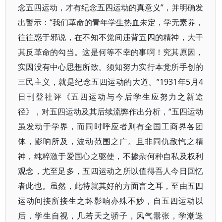
念五四运动，才有纪念五四运动的真意义”，并明确发
出警示：“我们革命的青年学生热血未定，学无素养，
往往惑于邪说，在不知不觉间违背五四的精神，大干
其反革命的勾当。这是何等不幸的事啊！究其原因，
实因没有中心思想所致。须知努力实行本党所手创的
三民主义，就是纪念五四运动的大道。”1931年5月4
日刊登社评《五四运动与今后学生应努力之新途
径》，对五四运动及其后续流弊作出分析，“五四运动
虽发动于学界，而同时呼应者则有全国工商界各团
体，影响所及，波动范围之广。且非同仇敌忾之精
神，纯粹激于爱国心之驱使，不掺杂何种自私及权利
观念，尤至足多，五四运动之所以值得吾人今日回忆
者此也。虽然，此特就其好的方面言之耳，至由五四
运动间接所接生之坏影响亦殊不妙，自五四运动以
后，学生自视，几若天之骄子，风气嚣张，学潮迭