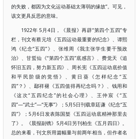
的失败，都因为文化运动基础太薄弱的缘故”。可见，
该文更具反思的意味。
1922年 5月4日，《晨报》再辟“第四个五四”专
栏，刊文有蔡元培《五四运动最重要的纪念》、谭熙
鸿《纪念“五四”》、张维周《我主张学生要干预政
治》、甘蜇仙《“第四个五四”底感言》、费觉天《追
怀旧五四，努力新五四》、周长宪《五四运动底价值
和平民阶级的觉悟》、黄日葵《怎样纪念“五
四”？》、鄢祥褪《五四值得再纪念吗？》、钱用和
《这次“五四纪念”的社会心理》、王仲宸《“五
四”—“武士”—“无事”》；5月5日刊载章廷谦《纪念“五
四”》；5月6日发表陈国榘《五四运动底精神那里去
了》。《晨报副镌》5月4日另刊柏生《五月四日》。
总的来看，刊文所用篇幅量与前两年相当，但作者名