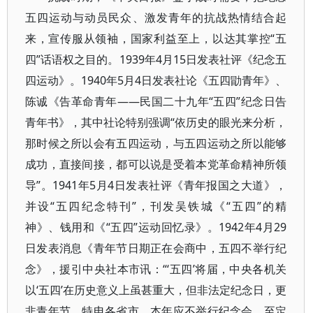
五四运动与动员民众、激发青年的抗战热情结合起
来，宣传服从领袖，国家利益至上，以达其掌控“五
四”话语权之目的。1939年4月15日发表社评《纪念五
四运动》。1940年5月4日发表社论《五四勖青年》、
陈诚《告革命青年——民国二十九年“五四”纪念日告
青年书》，其中社论特别强调“依历史的眼光来分析，
那时候之所以会有五四运动，与五四运动之所以能够
成功，直接间接，都可以说是受着本党革命精神所领
导”。1941年5月4日发表社评《青年报国之大道》，
并设“五四纪念特刊”，刊发吴铁城《“五四”的精
神》、钱用和《“五四”运动回忆录》。1942年4月29
日发表消息《青年节日期正在会商中，五四不举行纪
念》，援引中央社本市讯：“‘五四’将届，中央各机关
以‘五四’在历史意义上虽甚重大，但非法定纪念日，更
非青年节，特电各省市，本年应不举行纪念会。至定