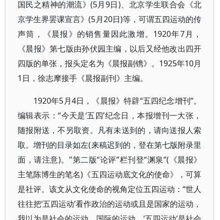
国民之精神的潮流》(5月9日)、北京学生联合会《北
京学生界罢课宣言》(5月20日)等，可谓五四运动的传
声筒，《晨报》的销售量因此激增。1920年7月，
《晨报》第七版由孙伏园主编，以后又经他改出四开
四版的单张，报头定名为《晨报副镌》。1925年10月
1日，徐志摩接手《晨报副刊》主编。
1920年5月4日，《晨报》特辟“五四纪念增刊”。
编辑表示：“今天是‘五四’纪念日，本报增刊一大张，
随报附送，不另取资。凡有未送到的，请向送报人索
取。增刊的目录如左(来稿迟到的，登在第七版附录里
面，请注意)。”第二版“论评”栏刊登“渊泉”(《晨报》
主笔陈博生的笔名)《五四运动底文化的使命》，可算
是社评。该文从文化使命的视角定位五四运动：“世人
往往把‘五四运动’看作政治的运动或且是国家的运动，
我以为是社会的运动、国际的运动。‘五四运动’是社会