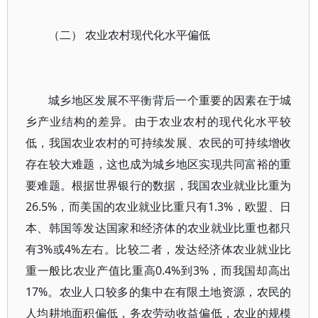
（二） 农业农村现代化水平偏低
城乡地区发展不平衡背后一个重要的因素在于城
乡产业结构的差异。由于农业农村的现代化水平较
低，我国农业农村的可持续发展、农民的可持续增收
存在较大难题，这也成为城乡地区实现共同富裕的重
要难题。根据世界银行的数据，我国农业就业比重为
26.5%，而美国的农业就业比重只有1.3%，欧盟、日
本、韩国等发达国家和经济体的农业就业比重也都只
有3%或4%左右。比较二者，发达经济体农业就业比
重一般比农业产值比重高0.4%到3%，而我国却高出
17%。农业人口较多的集中在有限土地资源，农民的
人均耕地面积偏低，务农劳动收益偏低，农业的规模