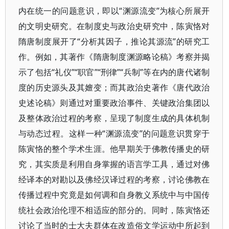
内在统一的问题意识，即以“渊源流变”为核心所展开
的文明史研究。在制度史与政治史研究中，陈寅恪对
隋唐制度展开了“分析其因子，推论其源流”的研究工
作。例如，其著作《隋唐制度渊源略论稿》考察并揭
示了包括“礼仪”“职官”“刑律”“兵制”等在内的唐代诸制
度的历史源头及其嬗变；而其政治史著作《唐代政治
史述论稿》则通过对重要政治事件、关键政治集团以
及整体政治过程的考察，呈现了制度生成的具体机制
与动态过程。这样一种“渊源流变”的问题意识贯穿于
陈寅恪的整个学术生涯。他早期关于佛教传播史的研
究，其实质是利用自身掌握的语言学工具，通过对佛
经译本的对勘以及佛经汉译过程的考察，讨论佛教在
传播过程中究竟是如何调和自身教义系统中与中国传
统社会政治伦理不相适应的部分的。同时，陈寅恪还
讨论了当时的士大夫群体在改造俗文学运动中所起到