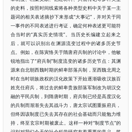
的史料，按照时间线索将各种类型史料中关于某一主
题词的相关表述摘抄下来形成“大事记”，并对关于同
一事件的不同表述进行考证，确定何种表述更可能符
合当时的“真实历史情境”。当历史长编建立起来之
后，就可以识别出在渊源流变过程中的诸多历史节
点。例如，在陈寅恪关于隋唐府兵制的讨论中，他敏
锐地指出了“府兵制”制度流变的诸多历史节点：其渊
源来自北朝西魏时期的鲜卑部落兵制，至西魏北周之
时在当时胡族政权的汉化政策下开始逐渐吸收汉族百
姓充任府兵，将过去的鲜卑贵族部落军制改为胡汉交
融的平民兵制，到隋唐时期，府兵制已经是高度汉化
的兵制而渐渐失去其战斗力，唐太宗试图重振府兵，
但终因该制度已失去其存在的社会基础而只能勉力维
持，终至玄宗时期被废止。这样一种对“制度节点”的
识别对我们今天的社会科学研究有着重要的意义。笔