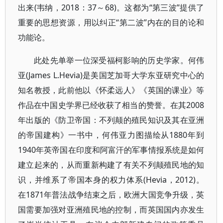
出来(韦纳，2018：37～68)。这都为“第三波”提供了
重要的思想资源，用以纠正“第二波”内在的目的论和
功能论。
此处先单举一位深受福柯影响的历史学家。何伟
亚(James L.Hevia)是美国芝加哥大学东亚研究中心的
知名教授，此前他以《怀柔远人》《英国的课业》等
作品在中国史学界已经收获了相当的赞誉。在其2008
年出版的《防卫帝国：不列颠的殖民知识及其在亚洲
的帝国建构》一书中，何伟亚力图描绘从1880年到
1940年英帝国在印度和阿富汗的军事情报系统是如何
建立起来的，从而重新构建了有关不列颠殖民地的知
识，并维系了帝国本身的权力体系(Hevia，2012)。
在1871年普法战争结束之后，欧洲大国竞争升级，英
国需要加强对亚洲殖民地的控制，而英国国内亦发生