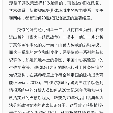
形塑了其政策选择和政治目的，而他(她)们在政党、
学术体系、新型智库等具体场域中的权力关系、竞争
和网络，都是理解20世纪政治变迁的重要维度。
类似的研究还可列举一二。以何伟亚为例。在最
近出版的《畜力与殖民战争》一书中，他进一步分析
了英帝国军事化的另一面：由畜力构成的后勤系统。
而这一系统的建立和制度化，需要依赖一系列的新知
识群体，如殖民地本土的兽医、帝国中心实验室中的
生物学家等。他(她)们之间的网络和对于牲畜疾病的
知识建构，在某种程度上使得全球帝国的建构成为可
能(Hevia，2018)。吉·伊尔(Gil Eyal)则关注了以色列
情报系统中的分析人员如何从20世纪50年代熟知中东
政治实践的巴勒斯坦人，转变为70年代后用古典学方
法分析政治文本的犹太知识分子。这导致了获取情报/
知识的方式的系统性转型，外交政策话语权发生转