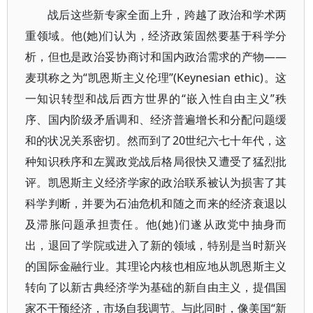
战后这些新专家全面上升，跨越了政治和学术两
重领域。他(她)们认为，经济政策固然要基于科学分
析，但也是政治妥协商讨和国内政治需求的产物——
麦琪称之为“凯恩斯主义伦理”(Keynesian ethic)。这
一知识转型和战后西方世界的“嵌入性自由主义”秩
序、国内阶级矛盾调和、经济普遍增长和分配问题缓
和的状况关系密切。然而到了20世纪六七十年代，这
种知识秩序和左翼政党战后格局很快又遭受了猛烈批
评。凯恩斯主义经济学家的政治联系被认为损害了其
科学判断，并要为石油危机和随之而来的经济衰退以
及滞胀问题承担责任。他(她)们遂从政党中抽身而
出，退回了学院或进入了新的领域，特别是当时新兴
的国际金融行业。其理论内核也相应地从凯恩斯主义
转向了以新古典经济学为基础的新自由主义，提倡国
家不干预经济，市场自我调节。与此同时，像美国“新