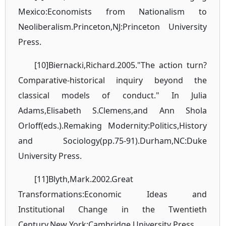
Mexico:Economists from Nationalism to
Neoliberalism.Princeton,NJ:Princeton University
Press.
[10]Biernacki,Richard.2005."The action turn?
Comparative-historical inquiry beyond the
classical models of conduct." In Julia
Adams,Elisabeth S.Clemens,and Ann Shola
Orloff(eds.).Remaking Modernity:Politics,History
and Sociology(pp.75-91).Durham,NC:Duke
University Press.
[11]Blyth,Mark.2002.Great
Transformations:Economic Ideas and
Institutional Change in the Twentieth
Century.New York:Cambridge University Press.