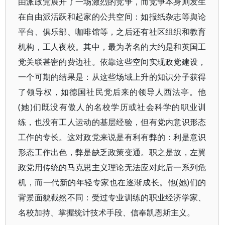
由派政党展开了一场激烈的竞争，而竞争本身则发生
在自由派活跃和起家的公共空间：如报纸杂志等舆论
平台、俱乐部、咖啡馆等，之后还有社区组织和教育
机构，工人夜校。其中，最为著名的大约是和英国工
党关联甚密的费边社。依靠这些空间实现政党建设，
一个可期的结果是：从这些场域上升的知识分子获得
了领导权，如德国社民党后来的领导人西法亭。他
(她)们既没有傲人的名校学历或社会科学的职业训
练，也没有工人运动的基层经验，但有党内意识形态
工作的专长。这对政党来说是有利有弊的：利是意识
形态工作出色，弊是缺乏政策变通。职之是故，左翼
政党用传统的马克思主义理论无法应对此后一系列危
机，而一代新的年轻专家也在逐渐成长。他(她)们的
背景面貌截然不同：受过专业训练的职业经济学家、
名校加持、掌握统计技术手段、信奉凯恩斯主义。