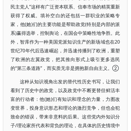
民主党人”这样有广泛资本联系、信奉市场的精英重新
获得了权威。填补空白的还包括一群职业的策略专
家，他(她)们的主要功能是帮助政党(特别是内部的派
系)赢得选举，控制舆论，在国会中策略性地争胜。此
外，智库作为一种美国党派知识生产的新场域也在20
世纪70年代后迅速崛起，并迅速传播到了欧洲，重塑
了欧洲的左翼政党，把其推向形式上吸引更多选民
的“第三条道路”，而实质无非是拥抱新自由主义。②
这种从知识视角出发的替代性历史书写，让我们
看到了历史中的政党，以及政党中不断更替但鲜活丰
富的行动者：他(她)们有知识和理念的力量，力图改
变世界，投身意识形态和理论的激烈竞争，但也会犯
致命的错误，带来非意料的后果。这些党内外知识分
子/理论家所代表和背负的理论，在具体的历史情境中